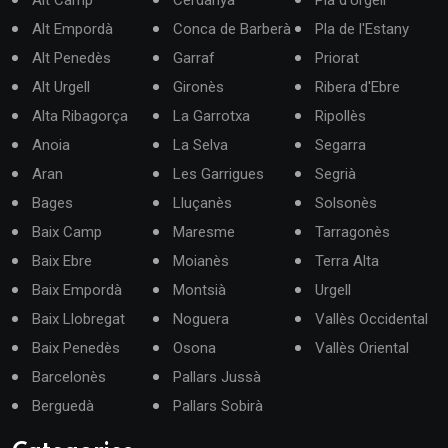
Alt Empordà
Conca de Barberà
Pla de l'Estany
Alt Penedès
Garraf
Priorat
Alt Urgell
Gironès
Ribera d'Ebre
Alta Ribagorça
La Garrotxa
Ripollès
Anoia
La Selva
Segarra
Aran
Les Garrigues
Segrià
Bages
Lluçanès
Solsonès
Baix Camp
Maresme
Tarragonès
Baix Ebre
Moianès
Terra Alta
Baix Empordà
Montsià
Urgell
Baix Llobregat
Noguera
Vallès Occidental
Baix Penedès
Osona
Vallès Oriental
Barcelonès
Pallars Jussà
Berguedà
Pallars Sobirà