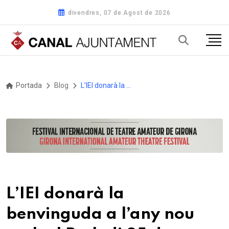
divendres, 07 de Agost de 2026
Portada
Blog
L’IEI donarà la benvinguda a l’any nou amb el Preludi 25 de l’Orquestra Simfònica Julià Carbonell, el 12 de gener a Corbins
L’IEI donarà la
benvinguda a l’any nou