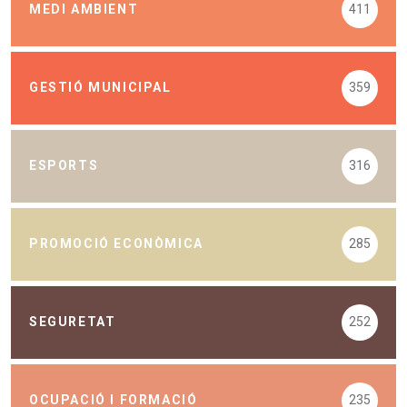
MEDI AMBIENT
411
GESTIÓ MUNICIPAL
359
ESPORTS
316
PROMOCIÓ ECONÒMICA
285
SEGURETAT
252
OCUPACIÓ I FORMACIÓ
235