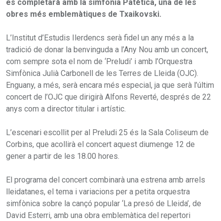
es completarà amb la simfonia Patètica, una de les
obres més emblemàtiques de Txaikovski.
L’Institut d’Estudis Ilerdencs serà fidel un any més a la
tradició de donar la benvinguda a l’Any Nou amb un concert,
com sempre sota el nom de ‘Preludi’ i amb l’Orquestra
Simfònica Julià Carbonell de les Terres de Lleida (OJC).
Enguany, a més, serà encara més especial, ja que serà l’últim
concert de l’OJC que dirigirà Alfons Reverté, després de 22
anys com a director titular i artístic.
L’escenari escollit per al Preludi 25 és la Sala Coliseum de
Corbins, que acollirà el concert aquest diumenge 12 de
gener a partir de les 18.00 hores.
El programa del concert combinarà una estrena amb arrels
lleidatanes, el tema i variacions per a petita orquestra
simfònica sobre la cançó popular ‘La presó de Lleida’, de
David Esterri, amb una obra emblemàtica del repertori