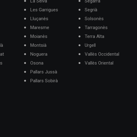
La Selva
Segarra
Les Garrigues
Segrià
Lluçanès
Solsonès
Maresme
Tarragonès
Moianès
Terra Alta
dà
Montsià
Urgell
at
Noguera
Vallès Occidental
ès
Osona
Vallès Oriental
Pallars Jussà
Pallars Sobirà