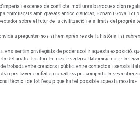
'imperis i escenes de conflicte: motllures barroques d'on regali
a entrellaçats amb gravats antics d'Audran, Beham i Goya. Tot p
ectador sobre el futur de la civilització i els límits del progrés t
nvida a preguntar-nos si hem après res de la història i si sabre
a, ens sentim privilegiats de poder acollir aquesta exposició, q
ta del nostre territori. És gràcies a la col·laboració entre la Cas
de trobada entre creadors i públic, entre contextos i sensibilitat
tkin per haver confiat en nosaltres per compartir la seva obra a
onal tècnic i de tot l'equip que ha fet possible aquesta mostra».