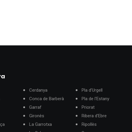
ya
Cerdanya
Pla d'Urgell
à
Conca de Barberà
Pla de l'Estany
Garraf
Priorat
Gironès
Ribera d'Ebre
rça
La Garrotxa
Ripollès