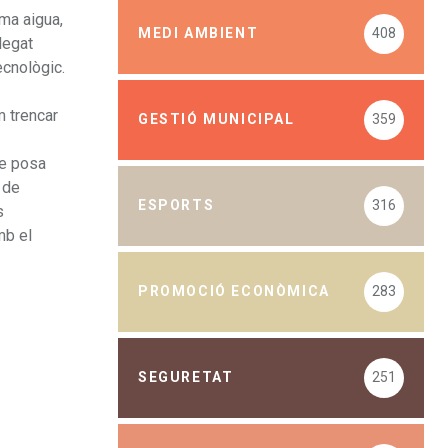
ma aigua,
MEDI AMBIENT
408
legat
ecnològic.
m trencar
GESTIÓ MUNICIPAL
359
ue posa
a de
ESPORTS
316
s
mb el
PROMOCIÓ ECONÒMICA
283
SEGURETAT
251