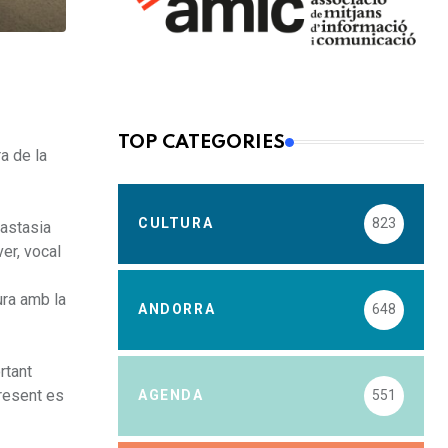
TOP CATEGORIES
ra de la
CULTURA
823
nastasia
er, vocal
ura amb la
ANDORRA
648
rtant
present es
AGENDA
551