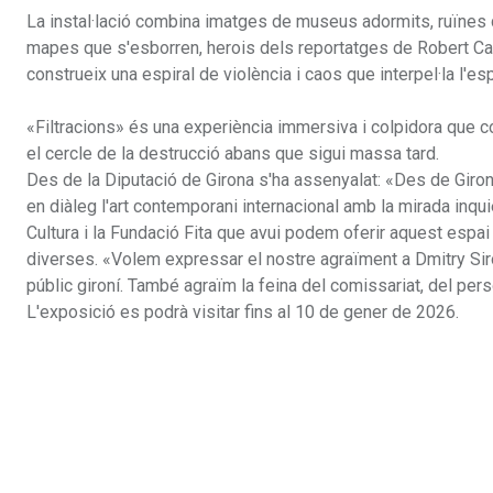
La instal·lació combina imatges de museus adormits, ruïnes d
mapes que s'esborren, herois dels reportatges de Robert Cap
construeix una espiral de violència i caos que interpel·la l'esp
«Filtracions» és una experiència immersiva i colpidora que co
el cercle de la destrucció abans que sigui massa tard.
Des de la Diputació de Girona s'ha assenyalat: «Des de Giron
en diàleg l'art contemporani internacional amb la mirada inquie
Cultura i la Fundació Fita que avui podem oferir aquest espai 
diverses. «Volem expressar el nostre agraïment a Dmitry Siro
públic gironí. També agraïm la feina del comissariat, del pers
L'exposició es podrà visitar fins al 10 de gener de 2026.