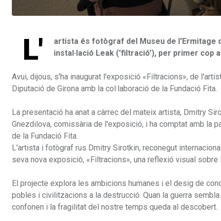
L'
artista és fotògraf del Museu de l'Ermitage d
instal·lació Leak ('filtració'), per primer cop 
Avui, dijous, s'ha inaugurat l'exposició «Filtracions», de l'arti
Diputació de Girona amb la col·laboració de la Fundació Fita.
La presentació ha anat a càrrec del mateix artista, Dmitry Sir
Gnezdilova, comissària de l'exposició, i ha comptat amb la pa
de la Fundació Fita.
L'artista i fotògraf rus Dmitry Sirotkin, reconegut internacion
seva nova exposició, «Filtracions», una reflexió visual sobre la
El projecte explora les ambicions humanes i el desig de conqu
pobles i civilitzacions a la destrucció. Quan la guerra sembla
confonen i la fragilitat del nostre temps queda al descobert.