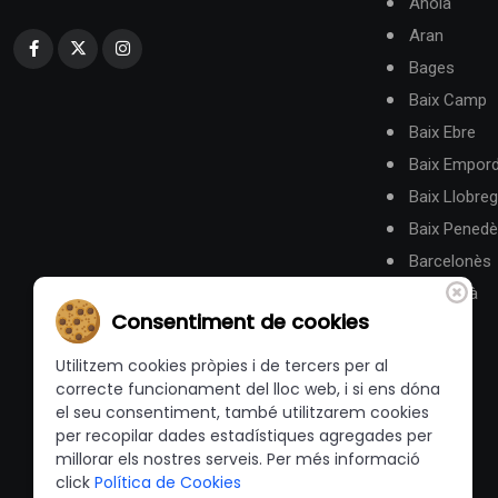
Anoia
Aran
Bages
Baix Camp
Baix Ebre
Baix Empor
Baix Llobreg
Baix Pened
Barcelonès
Berguedà
Consentiment de cookies
Utilitzem cookies pròpies i de tercers per al
correcte funcionament del lloc web, i si ens dóna
el seu consentiment, també utilitzarem cookies
per recopilar dades estadístiques agregades per
millorar els nostres serveis. Per més informació
click
Política de Cookies