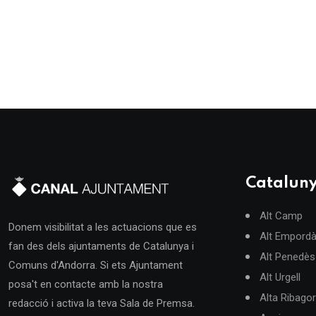
Catalun
Alt Camp
Donem visibilitat a les actuacions que es
Alt Empord
fan des dels ajuntaments de Catalunya i
Alt Penedès
Comuns d'Andorra. Si ets Ajuntament
Alt Urgell
posa't en contacte amb la nostra
Alta Ribago
redacció i activa la teva Sala de Premsa.