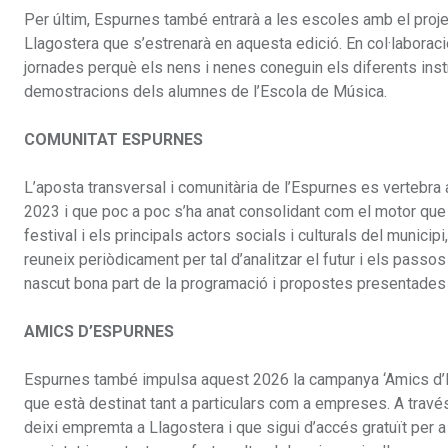
Per últim, Espurnes també entrarà a les escoles amb el projec
Llagostera que s’estrenarà en aquesta edició. En col·labora
jornades perquè els nens i nenes coneguin els diferents instr
demostracions dels alumnes de l’Escola de Música.
COMUNITAT ESPURNES
L’aposta transversal i comunitària de l’Espurnes es vertebra 
2023 i que poc a poc s’ha anat consolidant com el motor que d
festival i els principals actors socials i culturals del municipi
reuneix periòdicament per tal d’analitzar el futur i els passo
nascut bona part de la programació i propostes presentades avu
AMICS D’ESPURNES
Espurnes també impulsa aquest 2026 la campanya ‘Amics d’Esp
que està destinat tant a particulars com a empreses. A trav
deixi empremta a Llagostera i que sigui d’accés gratuït per a 