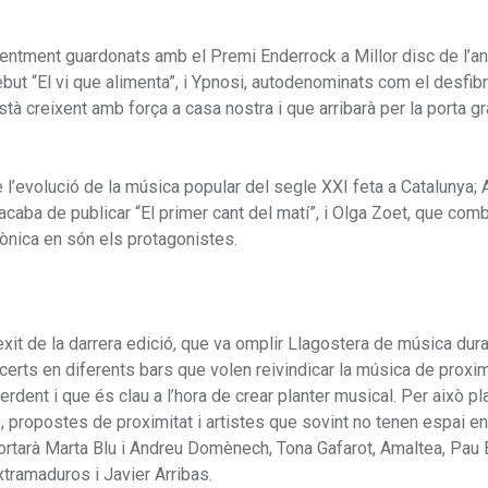
entment guardonats amb el Premi Enderrock a Millor disc de l’an
ut “El vi que alimenta”, i Ypnosi, autodenominats com el desfibri
tà creixent amb força a casa nostra i que arribarà per la porta gr
 l’evolució de la música popular del segle XXI feta a Catalunya; 
acaba de publicar “El primer cant del matí”, i Olga Zoet, que com
rònica en són els protagonistes.
xit de la darrera edició, que va omplir Llagostera de música dura
certs en diferents bars que volen reivindicar la música de proximi
erdent i que és clau a l’hora de crear planter musical. Per això pl
 propostes de proximitat i artistes que sovint no tenen espai e
i portarà Marta Blu i Andreu Domènech, Tona Gafarot, Amaltea, Pau
xtramaduros i Javier Arribas.