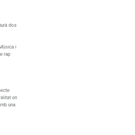
viurà dos
Música i
de rap
jecte
alitat on
 amb una