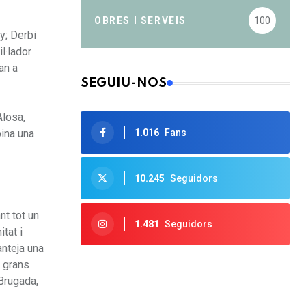
OBRES I SERVEIS
100
y; Derbi
l·lador
an a
SEGUIU-NOS
Alosa,
1.016
Fans
bina una
10.245
Seguidors
nt tot un
1.481
Seguidors
tat i
anteja una
n grans
 Brugada,