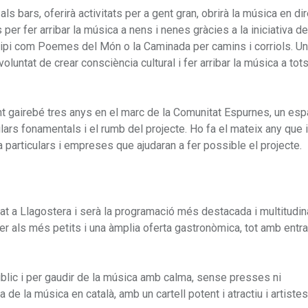
 bars, oferirà activitats per a gent gran, obrirà la música en dir
per fer arribar la música a nens i nenes gràcies a la iniciativa d
nicipi com Poemes del Món o la Caminada per camins i corriols. U
luntat de crear consciència cultural i fer arribar la música a tot
ant gairebé tres anys en el marc de la Comunitat Espurnes, un esp
 pilars fonamentals i el rumb del projecte. Ho fa el mateix any que
a particulars i empreses que ajudaran a fer possible el projecte.
tat a Llagostera i serà la programació més destacada i multitudin
per als més petits i una àmplia oferta gastronòmica, tot amb entr
blic i per gaudir de la música amb calma, sense presses ni
de la música en català, amb un cartell potent i atractiu i artiste