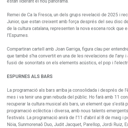
estan liderant el nou panorama.
Remei de Ca la Fresca, un dels grups revelació de 2025 i rec
Junior, que estan creixent amb força després del seu disc deb
de la cultura catalana, representen la nova escena rock que es
l’Espurnes.
Compartiran cartell amb Joan Garriga, figura clau per entendre
que també s’ha convertit en una de les revelacions de l’any i 
fusió de sonoritats on els elements acústics, el pop i l’elect
ESPURNES ALS BARS
La programació als bars arriba ja consolidada i després de l’è
mes i va tenir una gran rebuda del públic. Ho farà amb 11 con
recuperar la cultura musical als bars, un element que s’està p
programació eclèctica i diversa, amb nous talents emergents,
festivals. La programació anirà de l’11 d’abril al 8 de maig 
Nöia, Sunmorenaõ Duo, Judit Jacquet, Parellop, Jordi Ruiz, E