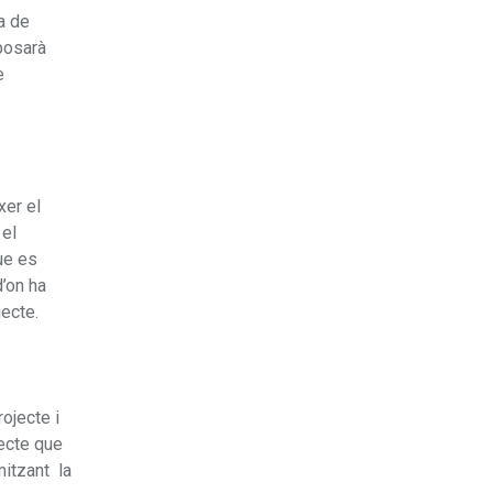
a de
posarà
e
xer el
 el
que es
d’on ha
jecte.
ojecte i
jecte que
mitzant la