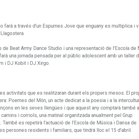
 ho farà a través d’un Espurnes Jove que enguany es multiplica i 
 Llagostera.
ions de Beat Army Dance Studio i una representació de l’Escola de 
farà una jornada pensada per al públic adolescent amb un taller 
m i DJ Kobit i DJ Xirgo.
res activitats que es realitzaran durant els propers mesos. El pro
ra: Poemes del Món, un acte dedicat a la poesia i a la intercultur
 cançons en les seves llengües i que aquest any comptarà també
r camins i corriols, una matinal organitzada anualment pel Grup
. També es repetirà l’actuació de l’Escola de Música i Dansa de
s persones residents i familiars, que tindrà lloc el 15 d’abril.