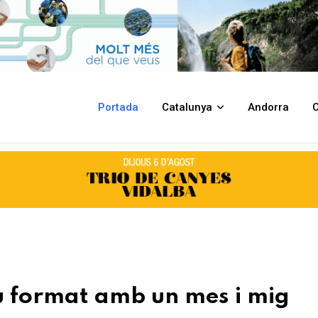
es i mig d’activitat a Llagostera
Portada
Catalunya
Andorra
C
ou format amb un mes i mig