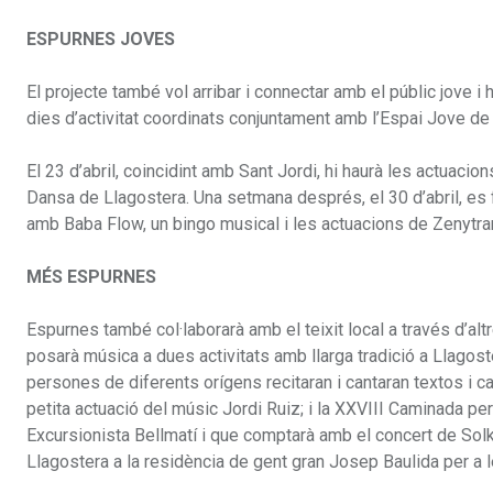
ESPURNES JOVES
El projecte també vol arribar i connectar amb el públic jove i
dies d’activitat coordinats conjuntament amb l’Espai Jove de
El 23 d’abril, coincidint amb Sant Jordi, hi haurà les actuac
Dansa de Llagostera. Una setmana després, el 30 d’abril, es 
amb Baba Flow, un bingo musical i les actuacions de Zenytra
MÉS ESPURNES
Espurnes també col·laborarà amb el teixit local a través d’alt
posarà música a dues activitats amb llarga tradició a Llagoste
persones de diferents orígens recitaran i cantaran textos i
petita actuació del músic Jordi Ruiz; i la XXVIII Caminada pe
Excursionista Bellmatí i que comptarà amb el concert de Solk
Llagostera a la residència de gent gran Josep Baulida per a le