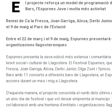
E
l projecte reforça un model de programació di
Bars, l’Espurnes Jove i molta més activitat
Remei de Ca la Fresca, Joan Garriga, Alosa, Derbi Junio
el 9 de maig al Parc de l’Estació
Entre el 22 de març i el 9 de maig, Espurnes presentarà u
organitzacions llagosterenques
Espurnes presenta la seva edició més extensa i comunitària a
teixit social i cultural de Llagostera. El Festival Espurnes, 
Fresca, Joan Garriga, Alosa, Derbi Junior, Olga Zoet i Ypnosi
Bars amb 11 concerts a diferents bars de Llagostera, un Espu
accions durant un mes i mig a Llagostera.
D’aquesta manera, el projecte consolida el rumb dels últims 
un únic dia de festival i que vol deixar empremta al municipi. T
col·laboració amb una trentena d’entitats i organitzacions ll