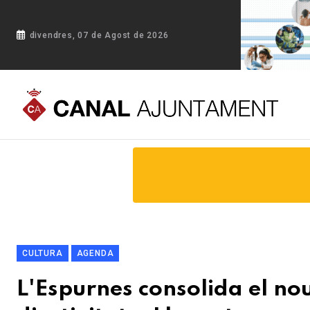
divendres, 07 de Agost de 2026
Portada
Blog
L'Espurnes consolida el nou format amb un m
CULTURA
AGENDA
L'Espurnes consolida el n