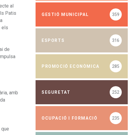
ecte al
els Patis
GESTIÓ MUNICIPAL
359
na
s els
ESPORTS
316
ai de
 impulsa
PROMOCIÓ ECONÒMICA
285
SEGURETAT
252
ària, amb
ada
OCUPACIÓ I FORMACIÓ
235
s que