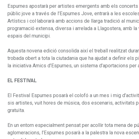
Espurnes apostarà per artistes emergents amb els concerts als
públic jove a través de l’Espurnes Jove, entrarà a les escoles 
Artístics i col·laborarà amb accions de llarga tradició al mu
programació extensa, diversa i arrelada a Llagostera, amb la vo
espais del municipi.
Aquesta novena edició consolida així el treball realitzat dur
trobada obert a tota la ciutadania que ha ajudat a definir els
la iniciativa Amics d’Espurnes, un sistema d’aportacions per 
EL FESTIVAL
El Festival Espurnes posarà el colofó a un mes i mig d’activi
sis artistes, vuit hores de música, dos escenaris, activitats 
gratuïta.
En un entorn especialment pensat per acollir tota mena de pú
aglomeracions, l’Espurnes posarà a la palestra la nova escena 