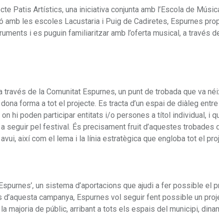
te Patis Artístics, una iniciativa conjunta amb l’Escola de Músic
ció amb les escoles Lacustaria i Puig de Cadiretes, Espurnes pro
uments i es puguin familiaritzar amb l’oferta musical, a través d
a través de la Comunitat Espurnes, un punt de trobada que va néi
ona forma a tot el projecte. Es tracta d’un espai de diàleg entre
, on hi poden participar entitats i/o persones a títol individual, i 
s a seguir pel festival. És precisament fruit d’aquestes trobades 
i, així com el lema i la línia estratègica que engloba tot el pro
urnes’, un sistema d’aportacions que ajudi a fer possible el pr
és d’aquesta campanya, Espurnes vol seguir fent possible un pro
la majoria de públic, arribant a tots els espais del municipi, dina