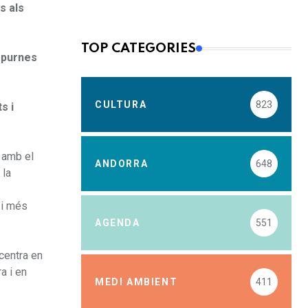
s als
TOP CATEGORIES
Espurnes
CULTURA
823
s i
ó amb el
ANDORRA
648
 la
 i més
AGENDA
551
centra en
a i en
MEDI AMBIENT
411