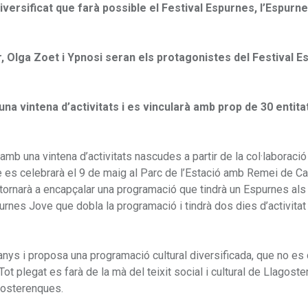
versificat que farà possible el Festival Espurnes, l’Espurne
r, Olga Zoet i Ypnosi seran els protagonistes del Festival 
na vintena d’activitats i es vincularà amb prop de 30 entitat
mb una vintena d’activitats nascudes a partir de la col·laboraci
que es celebrarà el 9 de maig al Parc de l’Estació amb Remei de Ca
, tornarà a encapçalar una programació que tindrà un Espurnes als
rnes Jove que dobla la programació i tindrà dos dies d’activitat
anys i proposa una programació cultural diversificada, que no es 
ot plegat es farà de la mà del teixit social i cultural de Llagoster
agosterenques.