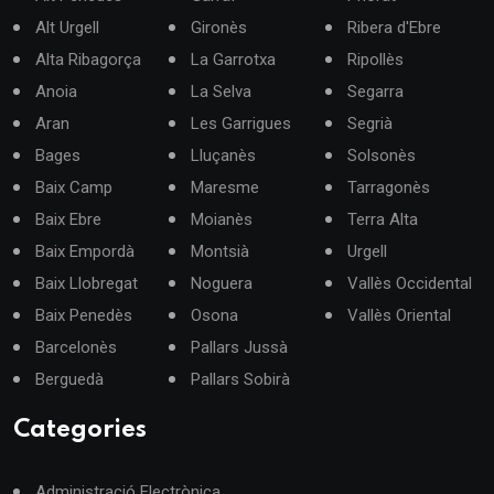
Alt Urgell
Gironès
Ribera d'Ebre
Alta Ribagorça
La Garrotxa
Ripollès
Anoia
La Selva
Segarra
Aran
Les Garrigues
Segrià
Bages
Lluçanès
Solsonès
Baix Camp
Maresme
Tarragonès
Baix Ebre
Moianès
Terra Alta
Baix Empordà
Montsià
Urgell
Baix Llobregat
Noguera
Vallès Occidental
Baix Penedès
Osona
Vallès Oriental
Barcelonès
Pallars Jussà
Berguedà
Pallars Sobirà
Categories
Administració Electrònica