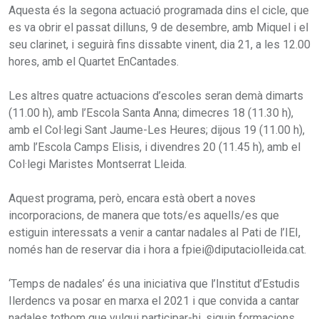
Aquesta és la segona actuació programada dins el cicle, que
es va obrir el passat dilluns, 9 de desembre, amb Miquel i el
seu clarinet, i seguirà fins dissabte vinent, dia 21, a les 12.00
hores, amb el Quartet EnCantades.
Les altres quatre actuacions d’escoles seran demà dimarts
(11.00 h), amb l’Escola Santa Anna; dimecres 18 (11.30 h),
amb el Col·legi Sant Jaume-Les Heures; dijous 19 (11.00 h),
amb l’Escola Camps Elisis, i divendres 20 (11.45 h), amb el
Col·legi Maristes Montserrat Lleida.
Aquest programa, però, encara està obert a noves
incorporacions, de manera que tots/es aquells/es que
estiguin interessats a venir a cantar nadales al Pati de l’IEI,
només han de reservar dia i hora a fpiei@diputaciolleida.cat.
‘Temps de nadales’ és una iniciativa que l’Institut d’Estudis
Ilerdencs va posar en marxa el 2021 i que convida a cantar
nadales tothom que vulgui participar-hi, siguin formacions