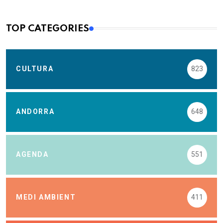
TOP CATEGORIES
CULTURA
823
ANDORRA
648
AGENDA
551
MEDI AMBIENT
411