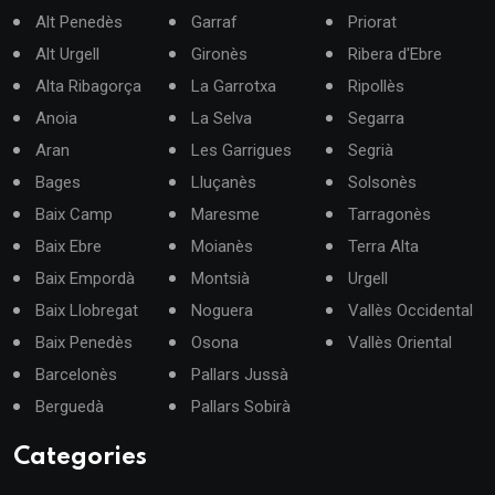
Alt Penedès
Garraf
Priorat
Alt Urgell
Gironès
Ribera d'Ebre
Alta Ribagorça
La Garrotxa
Ripollès
Anoia
La Selva
Segarra
Aran
Les Garrigues
Segrià
Bages
Lluçanès
Solsonès
Baix Camp
Maresme
Tarragonès
Baix Ebre
Moianès
Terra Alta
Baix Empordà
Montsià
Urgell
Baix Llobregat
Noguera
Vallès Occidental
Baix Penedès
Osona
Vallès Oriental
Barcelonès
Pallars Jussà
Berguedà
Pallars Sobirà
Categories