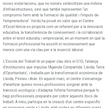
noves instal·lacions, que no només simbolitzen una millora
d’infraestructures, sinó que també representen “un
compromís ferm amb la formació de qualitat i l’impuls de
l’emprenedoria”. Verdú ha posat en valor que el Centre
d’Excel·lència es projecta com un referent per a la innovació
educativa, la transferència de coneixement i la col·laboració
entre el teixit educatiu i empresarial, en un moment en què la
formació professional ha assolit el reconeixement que
mereix com una via clau per a la inserció laboral.
L’Escola del Treball té un paper clau dins el G10, l’aliança
d’institucions que impulsa l’Agenda Compartida ‘Lleida, Terra
d’Oportunitats’, i treballa per la transformació econòmica de
Lleida, Pirineu i Aran. En aquest marc, el centre s’encarrega
d’analitzar quines noves professions sorgiran amb la
transició ecològica i d’adaptar l’oferta formativa perquè hi
hagi professionals preparats per cobrir aquests llocs de
treball. A més, participa en la creació d’un centre específic
en economia verda a Lleida, amb nodes en diferents punts