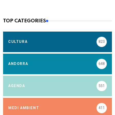
TOP CATEGORIES
CULTURA
823
ANDORRA
648
AGENDA
551
MEDI AMBIENT
411