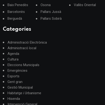
Baix Penedès
Osona
Vallès Oriental
Barcelonès
Pallars Jussà
Berguedà
Pallars Sobirà
Categories
Administració Electrònica
Administracó local
Agenda
Cultura
Eleccions Municipals
Emergències
Esports
Gent gran
Gestió Municipal
Habitatge i Urbanisme
Hisenda
Intervenció General