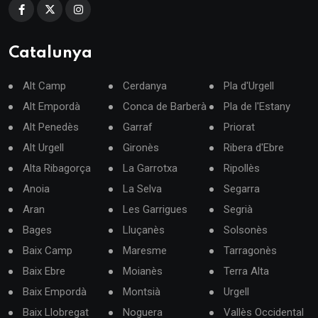
Catalunya
Alt Camp
Cerdanya
Pla d'Urgell
Alt Empordà
Conca de Barberà
Pla de l'Estany
Alt Penedès
Garraf
Priorat
Alt Urgell
Gironès
Ribera d'Ebre
Alta Ribagorça
La Garrotxa
Ripollès
Anoia
La Selva
Segarra
Aran
Les Garrigues
Segrià
Bages
Lluçanès
Solsonès
Baix Camp
Maresme
Tarragonès
Baix Ebre
Moianès
Terra Alta
Baix Empordà
Montsià
Urgell
Baix Llobregat
Noguera
Vallès Occidental