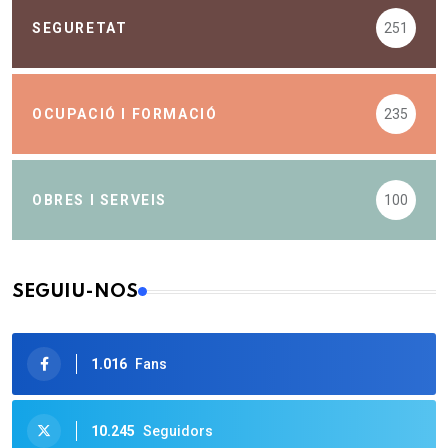
SEGURETAT
251
OCUPACIÓ I FORMACIÓ
235
OBRES I SERVEIS
100
SEGUIU-NOS
1.016
Fans
10.245
Seguidors