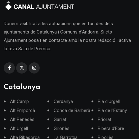
Donem visibilitat a les actuacions que es fan des dels
ajuntaments de Catalunya i Comuns d'Andorra. Si ets
Ajuntament posa't en contacte amb la nostra redacció i activa
la teva Sala de Premsa.
Catalunya
Alt Camp
Cerdanya
Pla d'Urgell
Alt Empordà
Conca de Barberà
Pla de l'Estany
Alt Penedès
Garraf
Priorat
Alt Urgell
Gironès
Ribera d'Ebre
Alta Ribagorça
La Garrotxa
Ripollès