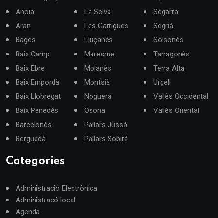
Anoia
La Selva
Segarra
Aran
Les Garrigues
Segrià
Bages
Lluçanès
Solsonès
Baix Camp
Maresme
Tarragonès
Baix Ebre
Moianès
Terra Alta
Baix Empordà
Montsià
Urgell
Baix Llobregat
Noguera
Vallès Occidental
Baix Penedès
Osona
Vallès Oriental
Barcelonès
Pallars Jussà
Berguedà
Pallars Sobirà
Categories
Administració Electrònica
Administracó local
Agenda