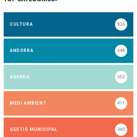
CULTURA
824
ANDORRA
648
AGENDA
552
MEDI AMBIENT
411
GESTIÓ MUNICIPAL
360