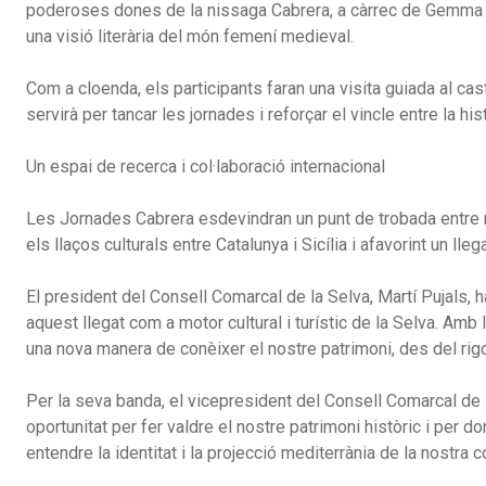
poderoses dones de la nissaga Cabrera, a càrrec de Gemma Fo
una visió literària del món femení medieval.
Com a cloenda, els participants faran una visita guiada al ca
servirà per tancar les jornades i reforçar el vincle entre la histò
Un espai de recerca i col·laboració internacional
Les Jornades Cabrera esdevindran un punt de trobada entre rec
els llaços culturals entre Catalunya i Sicília i afavorint un l
El president del Consell Comarcal de la Selva, Martí Pujals, h
aquest llegat com a motor cultural i turístic de la Selva. Amb 
una nova manera de conèixer el nostre patrimoni, des del rig
Per la seva banda, el vicepresident del Consell Comarcal de 
oportunitat per fer valdre el nostre patrimoni històric i per d
entendre la identitat i la projecció mediterrània de la nostra 