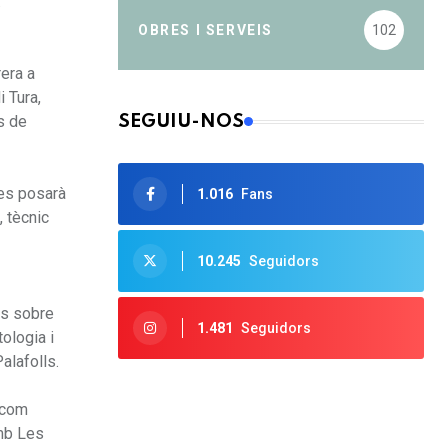
.
OBRES I SERVEIS
102
era a
i Tura,
SEGUIU-NOS
s de
 es posarà
1.016
Fans
, tècnic
10.245
Seguidors
es sobre
1.481
Seguidors
ologia i
alafolls.
 com
amb Les