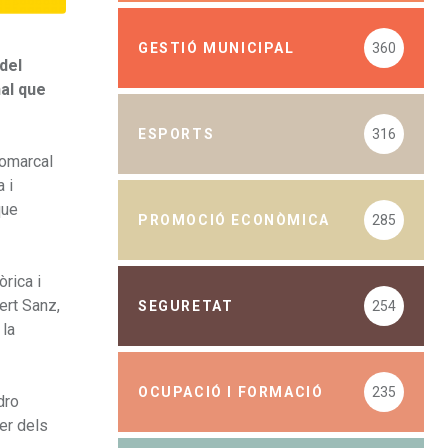
GESTIÓ MUNICIPAL
360
del
al que
ESPORTS
316
Comarcal
 i
que
PROMOCIÓ ECONÒMICA
285
rica i
ert Sanz,
SEGURETAT
254
 la
OCUPACIÓ I FORMACIÓ
235
dro
per dels