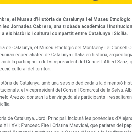
mbre, el Museu d’Història de Catalunya i el Museu Etnològic 
n les Jornades Cabrera, una trobada acadèmica i institucion
ix històric i cultural compartit entre Catalunya i Sicília.
ia de Catalunya, el Museu Etnològic del Montseny i el Consell 
uniran especialistes de Catalunya i Itàlia en història, arqueologia
à amb la participació del vicepresident del Consell, Albert Sanz, 
cció cultural del territori.
stòria de Catalunya, amb una sessió dedicada a la dimensió histò
tucionals, el vicepresident del Consell Comarcal de la Selva, Alb
rmelo Arezzo, donaran la benvinguda als participants i ressaltaran
cília.
ia de Catalunya, Jordi Principal, inclourà les ponències d’Alejan
s XI i XVI; Francesc Fité i Cristina Masvidal, que parlaran del pa