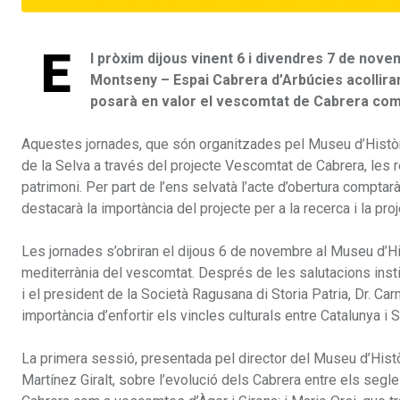
E
l pròxim dijous vinent 6 i divendres 7 de nove
Montseny – Espai Cabrera d’Arbúcies acollira
posarà en valor el vescomtat de Cabrera com a e
Aquestes jornades, que són organitzades pel Museu d’Històr
de la Selva a través del projecte Vescomtat de Cabrera, les re
patrimoni. Per part de l’ens selvatà l’acte d’obertura comptar
destacarà la importància del projecte per a la recerca i la proje
Les jornades s’obriran el dijous 6 de novembre al Museu d’Hi
mediterrània del vescomtat. Després de les salutacions insti
i el president de la Società Ragusana di Storia Patria, Dr. Ca
importància d’enfortir els vincles culturals entre Catalunya i Si
La primera sessió, presentada pel director del Museu d’Històr
Martínez Giralt, sobre l’evolució dels Cabrera entre els segle