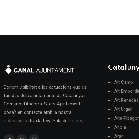
Catalun
Alt Camp
Donem visibilitat a les actuacions que es
Alt Empord
fan des dels ajuntaments de Catalunya i
Alt Penedès
Comuns d'Andorra. Si ets Ajuntament
Alt Urgell
posa't en contacte amb la nostra
Alta Ribago
redacció i activa la teva Sala de Premsa.
Anoia
Aran