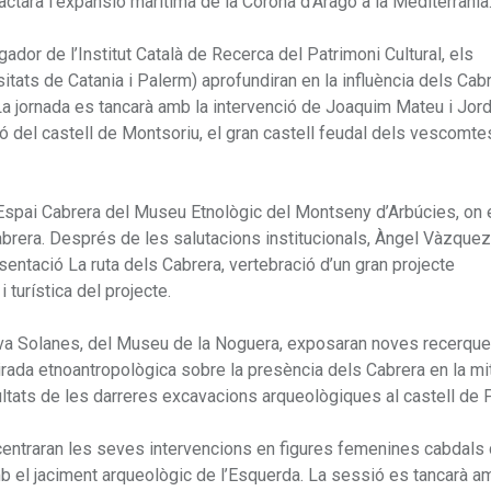
actarà l’expansió marítima de la Corona d’Aragó a la Mediterrània
ador de l’Institut Català de Recerca del Patrimoni Cultural, els
ats de Catania i Palerm) aprofundiran en la influència dels Cabr
. La jornada es tancarà amb la intervenció de Joaquim Mateu i Jord
ó del castell de Montsoriu, el gran castell feudal dels vescomte
l’Espai Cabrera del Museu Etnològic del Montseny d’Arbúcies, on
 Cabrera. Després de les salutacions institucionals, Àngel Vàzquez
sentació La ruta dels Cabrera, vertebració d’un gran projecte
 turística del projecte.
 Eva Solanes, del Museu de la Noguera, exposaran noves recerqu
mirada etnoantropològica sobre la presència dels Cabrera en la mit
esultats de les darreres excavacions arqueològiques al castell de P
 centraran les seves intervencions en figures femenines cabdals
mb el jaciment arqueològic de l’Esquerda. La sessió es tancarà 