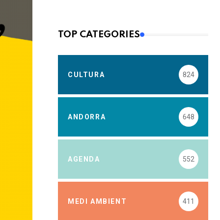
TOP CATEGORIES
CULTURA
824
ANDORRA
648
AGENDA
552
MEDI AMBIENT
411