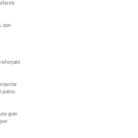
oferirà
a, que
 reforçant
projectar
l públic
una gran
 per