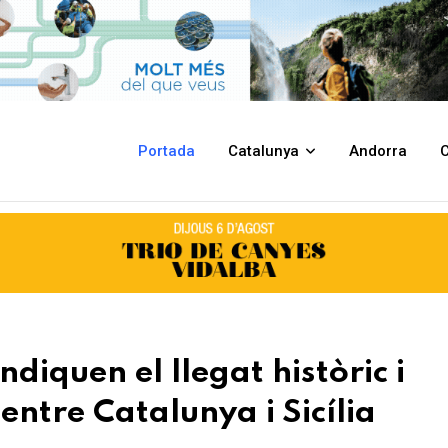
istòric i patrimonial del vescomtat entre Catalunya i Sicília
Portada
Catalunya
Andorra
C
diquen el llegat històric i
ntre Catalunya i Sicília