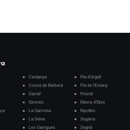
ya
Cerdanya
Pla d'Urgell
à
Conca de Barberà
Pla de l'Estany
Garraf
Priorat
Gironès
Ribera d'Ebre
rça
La Garrotxa
Ripollès
La Selva
Segarra
Les Garrigues
Segrià