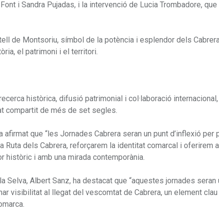
nt i Sandra Pujadas, i la intervenció de Lucia Trombadore, que 
stell de Montsoriu, símbol de la potència i esplendor dels Cabrer
ria, el patrimoni i el territori.
erca històrica, difusió patrimonial i col·laboració internacional,
legat compartit de més de set segles.
a afirmat que “les Jornades Cabrera seran un punt d’inflexió per 
la Ruta dels Cabrera, reforçarem la identitat comarcal i oferirem a
or històric i amb una mirada contemporània.
la Selva, Albert Sanz, ha destacat que “aquestes jornades seran 
onar visibilitat al llegat del vescomtat de Cabrera, un element clau
comarca.