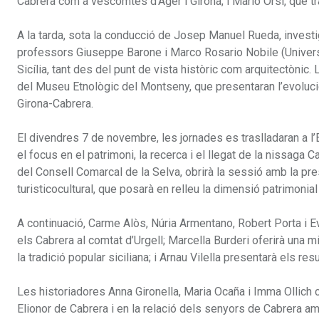
Cabrera com a vescomtes d’Àger i Girona; i Mario Orsi, que tr
A la tarda, sota la conducció de Josep Manuel Rueda, investig
professors Giuseppe Barone i Marco Rosario Nobile (Universit
Sicília, tant des del punt de vista històric com arquitectònic
del Museu Etnològic del Montseny, que presentaran l’evoluci
Girona-Cabrera.
El divendres 7 de novembre, les jornades es traslladaran a 
el focus en el patrimoni, la recerca i el llegat de la nissaga
del Consell Comarcal de la Selva, obrirà la sessió amb la pre
turisticocultural, que posarà en relleu la dimensió patrimonial i
A continuació, Carme Alòs, Núria Armentano, Robert Porta i
els Cabrera al comtat d’Urgell; Marcella Burderi oferirà una 
la tradició popular siciliana; i Arnau Vilella presentarà els r
Les historiadores Anna Gironella, Maria Ocaña i Imma Ollich
Elionor de Cabrera i en la relació dels senyors de Cabrera a