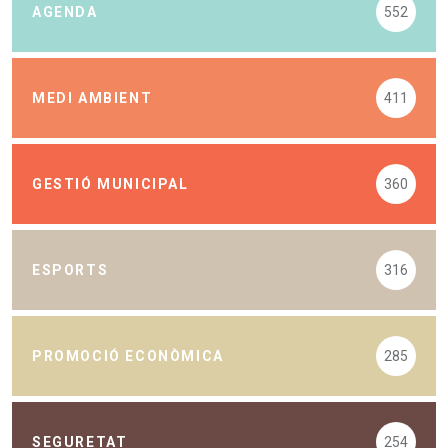
AGENDA
552
MEDI AMBIENT
411
GESTIÓ MUNICIPAL
360
ESPORTS
316
PROMOCIÓ ECONÒMICA
285
SEGURETAT
254