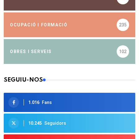
OCUPACIÓ I FORMACIÓ
235
OBRES I SERVEIS
102
SEGUIU-NOS
1.016
Fans
10.245
Seguidors