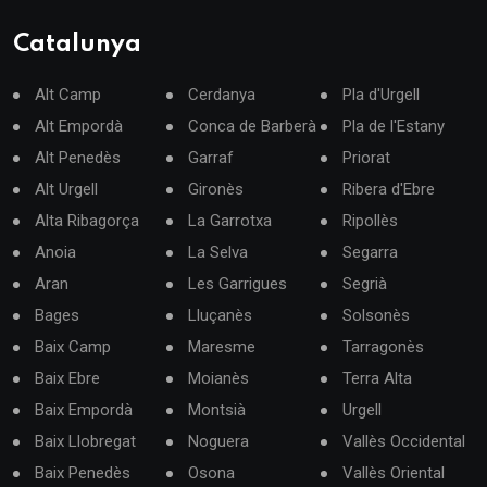
Catalunya
Alt Camp
Cerdanya
Pla d'Urgell
Alt Empordà
Conca de Barberà
Pla de l'Estany
Alt Penedès
Garraf
Priorat
Alt Urgell
Gironès
Ribera d'Ebre
Alta Ribagorça
La Garrotxa
Ripollès
Anoia
La Selva
Segarra
Aran
Les Garrigues
Segrià
Bages
Lluçanès
Solsonès
Baix Camp
Maresme
Tarragonès
Baix Ebre
Moianès
Terra Alta
Baix Empordà
Montsià
Urgell
Baix Llobregat
Noguera
Vallès Occidental
Baix Penedès
Osona
Vallès Oriental