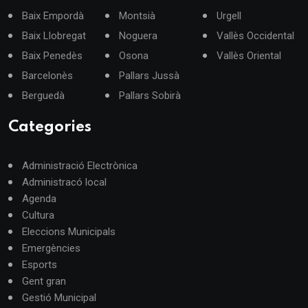
Baix Empordà
Montsià
Urgell
Baix Llobregat
Noguera
Vallès Occidental
Baix Penedès
Osona
Vallès Oriental
Barcelonès
Pallars Jussà
Berguedà
Pallars Sobirà
Categories
Administració Electrònica
Administracó local
Agenda
Cultura
Eleccions Municipals
Emergències
Esports
Gent gran
Gestió Municipal