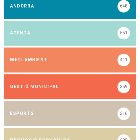
ANDORRA
648
AGENDA
551
MEDI AMBIENT
411
GESTIÓ MUNICIPAL
359
ESPORTS
316