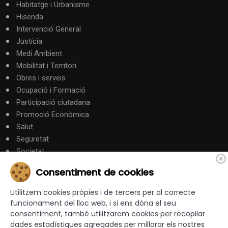
Habitatge i Urbanisme
Hisenda
Intervenció General
Justícia
Medi Ambient
Mobilitat i Territori
Obres i serveis
Ocupació i Formació
Participació ciutadana
Promoció Econòmica
Salut
Seguretat
Societat
Turisme
Consentiment de cookies
Altres Canals
Utilitzem cookies pròpies i de tercers per al correcte
funcionament del lloc web, i si ens dóna el seu
consentiment, també utilitzarem cookies per recopilar
canalandorra.ad
dades estadístiques agregades per millorar els nostres