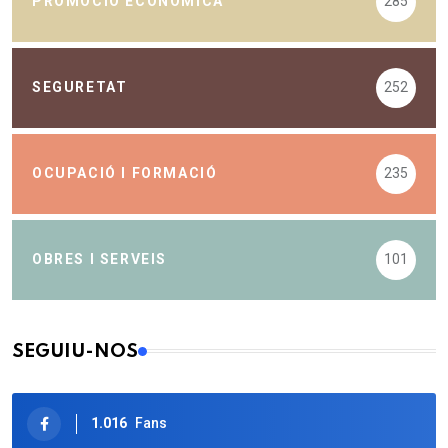
PROMOCIÓ ECONÒMICA
285
SEGURETAT
252
OCUPACIÓ I FORMACIÓ
235
OBRES I SERVEIS
101
SEGUIU-NOS
1.016
Fans