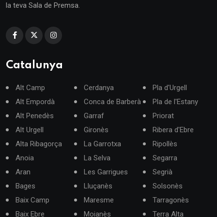
la teva Sala de Premsa.
Catalunya
Alt Camp
Cerdanya
Pla d'Urgell
Alt Empordà
Conca de Barberà
Pla de l'Estany
Alt Penedès
Garraf
Priorat
Alt Urgell
Gironès
Ribera d'Ebre
Alta Ribagorça
La Garrotxa
Ripollès
Anoia
La Selva
Segarra
Aran
Les Garrigues
Segrià
Bages
Lluçanès
Solsonès
Baix Camp
Maresme
Tarragonès
Baix Ebre
Moianès
Terra Alta