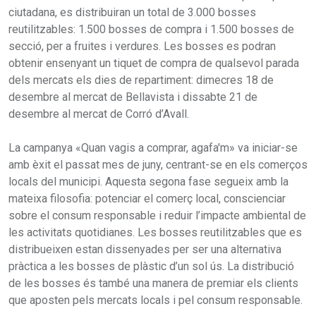
ciutadana, es distribuiran un total de 3.000 bosses
reutilitzables: 1.500 bosses de compra i 1.500 bosses de
secció, per a fruites i verdures. Les bosses es podran
obtenir ensenyant un tiquet de compra de qualsevol parada
dels mercats els dies de repartiment: dimecres 18 de
desembre al mercat de Bellavista i dissabte 21 de
desembre al mercat de Corró d’Avall.
La campanya «Quan vagis a comprar, agafa'm» va iniciar-se
amb èxit el passat mes de juny, centrant-se en els comerços
locals del municipi. Aquesta segona fase segueix amb la
mateixa filosofia: potenciar el comerç local, conscienciar
sobre el consum responsable i reduir l’impacte ambiental de
les activitats quotidianes. Les bosses reutilitzables que es
distribueixen estan dissenyades per ser una alternativa
pràctica a les bosses de plàstic d’un sol ús. La distribució
de les bosses és també una manera de premiar els clients
que aposten pels mercats locals i pel consum responsable.