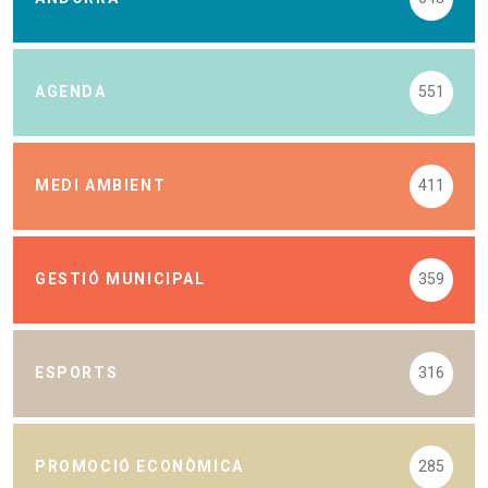
AGENDA
551
MEDI AMBIENT
411
GESTIÓ MUNICIPAL
359
ESPORTS
316
PROMOCIÓ ECONÒMICA
285