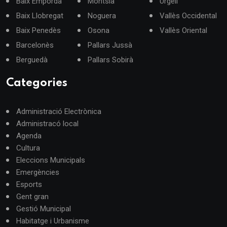
Baix Empordà
Montsià
Urgell
Baix Llobregat
Noguera
Vallès Occidental
Baix Penedès
Osona
Vallès Oriental
Barcelonès
Pallars Jussà
Berguedà
Pallars Sobirà
Categories
Administració Electrònica
Administracó local
Agenda
Cultura
Eleccions Municipals
Emergències
Esports
Gent gran
Gestió Municipal
Habitatge i Urbanisme