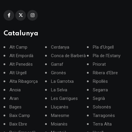
Catalunya
Alt Camp
Cerdanya
Pla d'Urgell
Alt Empordà
Conca de Barberà
Pla de l'Estany
Alt Penedès
Garraf
Priorat
Alt Urgell
Gironès
Ribera d'Ebre
Alta Ribagorça
La Garrotxa
Ripollès
Anoia
La Selva
Segarra
Aran
Les Garrigues
Segrià
Bages
Lluçanès
Solsonès
Baix Camp
Maresme
Tarragonès
Baix Ebre
Moianès
Terra Alta