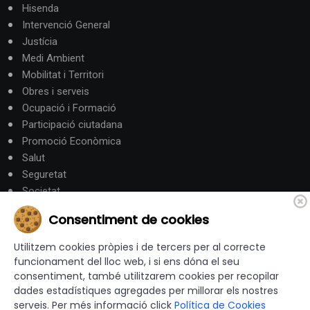
Hisenda
Intervenció General
Justícia
Medi Ambient
Mobilitat i Territori
Obres i serveis
Ocupació i Formació
Participació ciutadana
Promoció Econòmica
Salut
Seguretat
Societat
Turisme
Consentiment de cookies
Altres Canals
Utilitzem cookies pròpies i de tercers per al correcte
funcionament del lloc web, i si ens dóna el seu
consentiment, també utilitzarem cookies per recopilar
canalandorra.ad
dades estadístiques agregades per millorar els nostres
serveis. Per més informació click
Política de Cookies