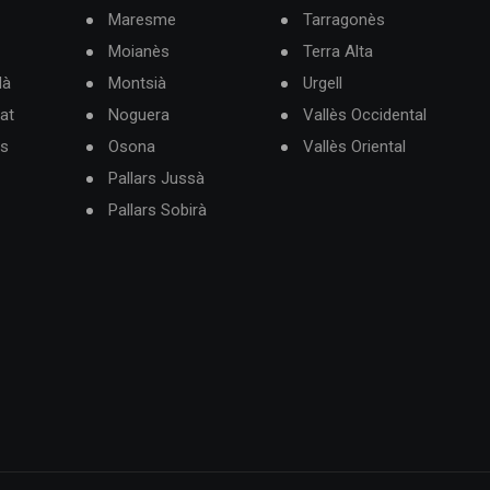
Maresme
Tarragonès
Moianès
Terra Alta
dà
Montsià
Urgell
at
Noguera
Vallès Occidental
ès
Osona
Vallès Oriental
Pallars Jussà
Pallars Sobirà