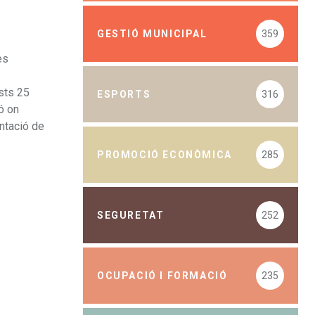
GESTIÓ MUNICIPAL
359
es
sts 25
ESPORTS
316
ó on
entació de
PROMOCIÓ ECONÒMICA
285
SEGURETAT
252
OCUPACIÓ I FORMACIÓ
235