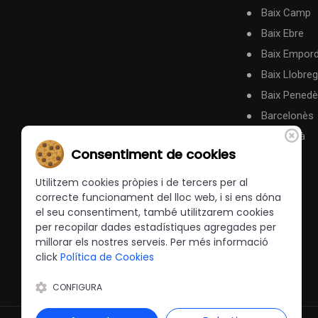
Baix Camp
Baix Ebre
Baix Empor
Baix Llobreg
Baix Pened
Barcelonès
Berguedà
Consentiment de cookies
Utilitzem cookies pròpies i de tercers per al
correcte funcionament del lloc web, i si ens dóna
el seu consentiment, també utilitzarem cookies
per recopilar dades estadístiques agregades per
millorar els nostres serveis. Per més informació
click
Política de Cookies
CONFIGURA