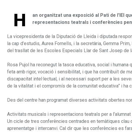
H
an organitzat una exposició al Pati de l’IEI qu
representacions teatrals i conferències pens
La vicepresidenta de la Diputació de Lleida i diputada respon
la cap d’estudis, Aurea Fornells, i la secretària, Gemma Prim
del trasllat de les Escoles Especials Llar de Sant Josep de l
Rosa Pujol ha reconegut la tasca educativa, social i humana 
feta amb rigor, vocació i sensibilitat, i que ha contribuït de m
discapacitat intel·lectual, i al necessari suport per a les sev
de la vitalitat i el compromís de la comunitat educativa” i ha
Des del centre han programat diverses activitats obertes no
Activitats musicals i representacions teatrals per a l’alumnat 
Un cicle de tres conferències centrades en temàtiques clau d
aprenentatge i intercanvi. Cal dir que les conferències es far