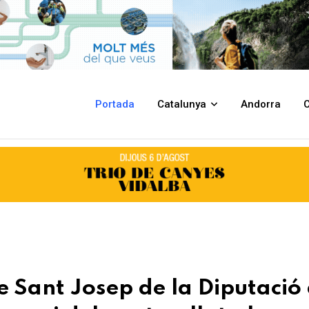
a Diputació de Lleida celebren el 25è aniversari del seu trasllat al compl
Portada
Catalunya
Andorra
C
de Sant Josep de la Diputació