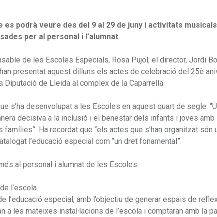
e es podrà veure des del 9 al 29 de juny i activitats musicals
ades per al personal i l’alumnat
sable de les Escoles Especials, Rosa Pujol; el director, Jordi B
, han presentat aquest dilluns els actes de celebració del 25è ani
a Diputació de Lleida al complex de la Caparrella.
que s’ha desenvolupat a les Escoles en aquest quart de segle. “
anera decisiva a la inclusió i el benestar dels infants i joves amb
es famílies”. Ha recordat que “els actes que s’han organitzat són 
 catalogat l’educació especial com “un dret fonamental”.
més al personal i alumnat de les Escoles:
de l’escola.
e l’educació especial, amb l’objectiu de generar espais de reflex
an a les mateixes instal·lacions de l’escola i comptaran amb la pa