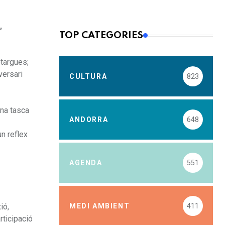
,
TOP CATEGORIES
otargues;
versari
CULTURA
823
Una tasca
ANDORRA
648
un reflex
AGENDA
551
MEDI AMBIENT
411
ió,
rticipació