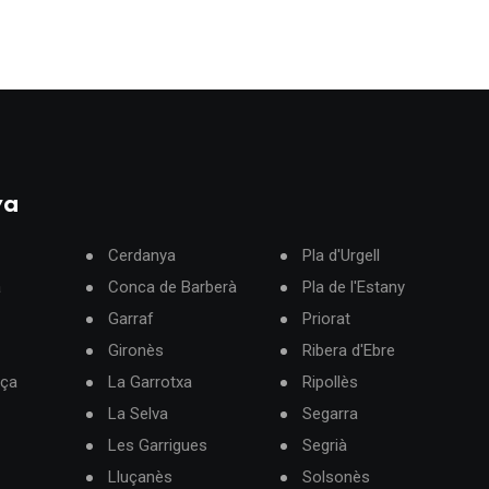
ya
Cerdanya
Pla d'Urgell
à
Conca de Barberà
Pla de l'Estany
Garraf
Priorat
Gironès
Ribera d'Ebre
rça
La Garrotxa
Ripollès
La Selva
Segarra
Les Garrigues
Segrià
Lluçanès
Solsonès