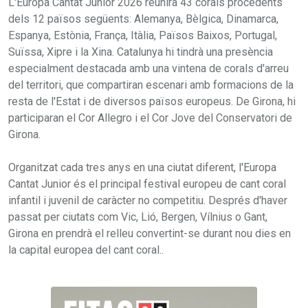
L'Europa Cantat Junior 2026 reunirà 43 corals procedents
dels 12 països següents: Alemanya, Bèlgica, Dinamarca,
Espanya, Estònia, França, Itàlia, Països Baixos, Portugal,
Suïssa, Xipre i la Xina. Catalunya hi tindrà una presència
especialment destacada amb una vintena de corals d'arreu
del territori, que compartiran escenari amb formacions de la
resta de l'Estat i de diversos països europeus. De Girona, hi
participaran el Cor Allegro i el Cor Jove del Conservatori de
Girona.
Organitzat cada tres anys en una ciutat diferent, l'Europa
Cantat Junior és el principal festival europeu de cant coral
infantil i juvenil de caràcter no competitiu. Després d'haver
passat per ciutats com Vic, Lió, Bergen, Vílnius o Gant,
Girona en prendrà el relleu convertint-se durant nou dies en
la capital europea del cant coral..