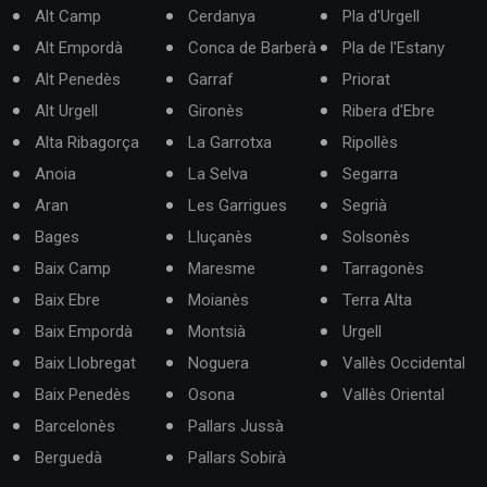
Alt Camp
Cerdanya
Pla d'Urgell
Alt Empordà
Conca de Barberà
Pla de l'Estany
Alt Penedès
Garraf
Priorat
Alt Urgell
Gironès
Ribera d'Ebre
Alta Ribagorça
La Garrotxa
Ripollès
Anoia
La Selva
Segarra
Aran
Les Garrigues
Segrià
Bages
Lluçanès
Solsonès
Baix Camp
Maresme
Tarragonès
Baix Ebre
Moianès
Terra Alta
Baix Empordà
Montsià
Urgell
Baix Llobregat
Noguera
Vallès Occidental
Baix Penedès
Osona
Vallès Oriental
Barcelonès
Pallars Jussà
Berguedà
Pallars Sobirà