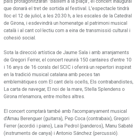
país protagonitzaran "Baixem a la plaça", el concert inaugural
que donarà el tret de sortida al festival. L'espectacle tindrà
lloc el 12 de juliol, a les 20.30 h, a les escales de la Catedral
de Girona, i esdevindrà un homenatge al patrimoni musical
català i al cant col·lectiu com a eina de transmissió cultural i
cohesió social.
Sota la direcció artística de Jaume Sala i amb arranjaments
de Gregori Ferrer, el concert reunirà 150 cantaires d'entre 10
i 16 anys de 16 corals del SCIC i oferirà un repertori inspirat
en la tradició musical catalana amb peces tan
emblemàtiques com El cant dels ocells, Els contrabandistes,
La carta de navegar, El noi de la mare, Stella Splendens o
Girona m'enamora, entre moltes altres.
El concert comptarà també amb l'acompanyament musical
d'Arnau Berenguer (guitarra), Pep Coca (contrabaix), Gregori
Ferrer (acordió i piano), Laia Pedrol (panderos), Manu Sabaté
(instruments de canya) i Antonio Sánchez (percussió).