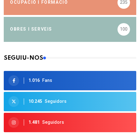
OCUPACIÓ I FORMACIÓ
235
OBRES I SERVEIS
100
SEGUIU-NOS
1.016
Fans
10.245
Seguidors
1.481
Seguidors