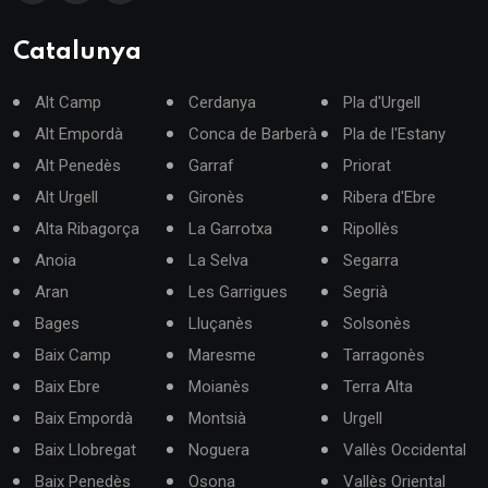
Catalunya
Alt Camp
Cerdanya
Pla d'Urgell
Alt Empordà
Conca de Barberà
Pla de l'Estany
Alt Penedès
Garraf
Priorat
Alt Urgell
Gironès
Ribera d'Ebre
Alta Ribagorça
La Garrotxa
Ripollès
Anoia
La Selva
Segarra
Aran
Les Garrigues
Segrià
Bages
Lluçanès
Solsonès
Baix Camp
Maresme
Tarragonès
Baix Ebre
Moianès
Terra Alta
Baix Empordà
Montsià
Urgell
Baix Llobregat
Noguera
Vallès Occidental
Baix Penedès
Osona
Vallès Oriental