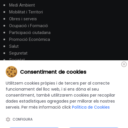
Medi Ambient
Mobilitat i Territori
Obres i serveis
Ocupació i Formació
Participació ciutadana
Promoció Econòmica
Salut
Seguretat
Societat
Turisme
Consentiment de cookies
Altres Canals
Utilitzem cookies pròpies i de tercers per al correcte
funcionament del lloc web, i si ens dóna el seu
consentiment, també utilitzarem cookies per recopilar
canalandorra.ad
dades estadístiques agregades per millorar els nostres
serveis. Per més informació click
Política de Cookies
CONFIGURA
© 2012-2026 Ajuntaments de Catalunya - Tots els drets