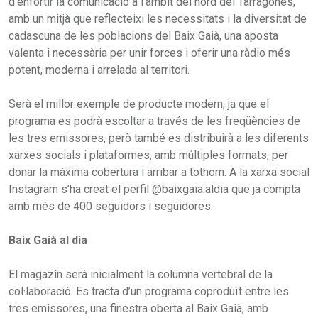
d'enfortir la comunicació a l'àmbit del nord del Tarragonès,
amb un mitjà que reflecteixi les necessitats i la diversitat de
cadascuna de les poblacions del Baix Gaià, una aposta
valenta i necessària per unir forces i oferir una ràdio més
potent, moderna i arrelada al territori.
Serà el millor exemple de producte modern, ja que el
programa es podrà escoltar a través de les freqüències de
les tres emissores, però també es distribuirà a les diferents
xarxes socials i plataformes, amb múltiples formats, per
donar la màxima cobertura i arribar a tothom. A la xarxa social
Instagram s’ha creat el perfil @baixgaia.aldia que ja compta
amb més de 400 seguidors i seguidores.
Baix Gaià al dia
El magazín serà inicialment la columna vertebral de la
col·laboració. Es tracta d’un programa coproduït entre les
tres emissores, una finestra oberta al Baix Gaià, amb