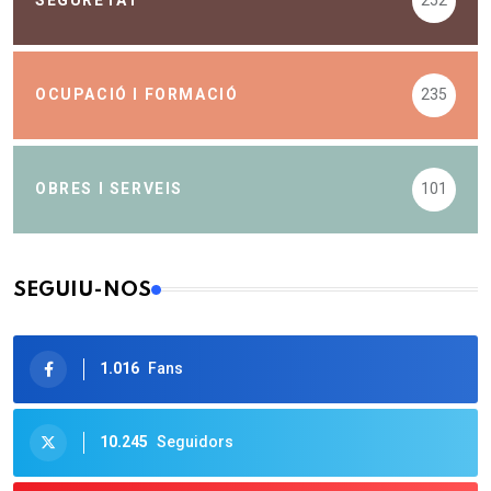
SEGURETAT
252
OCUPACIÓ I FORMACIÓ
235
OBRES I SERVEIS
101
SEGUIU-NOS
1.016
Fans
10.245
Seguidors