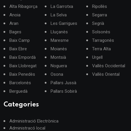
Alta Ribagorça
La Garrotxa
Ripollès
Anoia
La Selva
Segarra
Aran
Les Garrigues
Segrià
Bages
Lluçanès
Solsonès
Baix Camp
Maresme
Tarragonès
Baix Ebre
Moianès
Terra Alta
Baix Empordà
Montsià
Urgell
Baix Llobregat
Noguera
Vallès Occidental
Baix Penedès
Osona
Vallès Oriental
Barcelonès
Pallars Jussà
Berguedà
Pallars Sobirà
Categories
Administració Electrònica
Administracó local