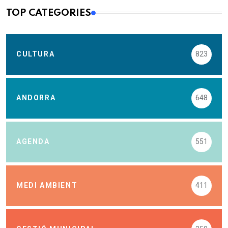
TOP CATEGORIES
CULTURA
823
ANDORRA
648
AGENDA
551
MEDI AMBIENT
411