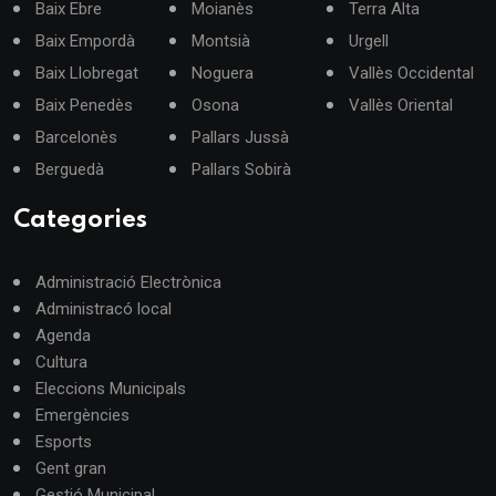
Baix Ebre
Moianès
Terra Alta
Baix Empordà
Montsià
Urgell
Baix Llobregat
Noguera
Vallès Occidental
Baix Penedès
Osona
Vallès Oriental
Barcelonès
Pallars Jussà
Berguedà
Pallars Sobirà
Categories
Administració Electrònica
Administracó local
Agenda
Cultura
Eleccions Municipals
Emergències
Esports
Gent gran
Gestió Municipal