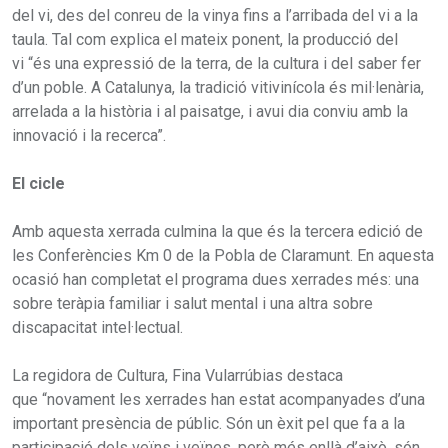
del vi, des del conreu de la vinya fins a l’arribada del vi a la
taula. Tal com explica el mateix ponent, la producció del
vi “és una expressió de la terra, de la cultura i del saber fer
d’un poble. A Catalunya, la tradició vitivinícola és mil·lenària,
arrelada a la història i al paisatge, i avui dia conviu amb la
innovació i la recerca”.
El cicle
Amb aquesta xerrada culmina la que és la tercera edició de
les Conferències Km 0 de la Pobla de Claramunt. En aquesta
ocasió han completat el programa dues xerrades més: una
sobre teràpia familiar i salut mental i una altra sobre
discapacitat intel·lectual.
La regidora de Cultura, Fina Vularrúbias destaca
que “novament les xerrades han estat acompanyades d’una
important presència de públic. Són un èxit pel que fa a la
participació dels veïns i veïnes, però més enllà d’això, són