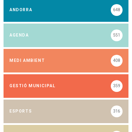
ANDORRA
648
AGENDA
551
MEDI AMBIENT
408
GESTIÓ MUNICIPAL
359
ESPORTS
316