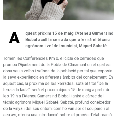
A
quest pròxim 15 de maig l’Ateneu Gumersind
Bisbal acull la xerrada que oferirà el tècnic
agrònom i veí del municipi, Miquel Sabaté
Tornen les Conferències Km 0, el cicle de xerrades que
promou l’Ajuntament de la Pobla de Claramunt en el qual es
dona veu a veïns i veïnes de la població per tal que exposin
la seva experiència en diferents àmbits del coneixement. En
aquest cas, la pròxima de les xerrades, sota el títol “De la
terra a la taula”, serà el pròxim dijous 15 de maig a partir de
les 19 h a l’Ateneu Gumersind Bisbal i anirà a càrrec del
tècnic agrònom Miquel Sabaté. Sabaté, profund coneixedor
de la vinya i del seu entorn, com ho van ser el seu pare i el
seu avi, oferirà una introducció sobre el procés d’elaboració