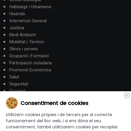
Habitatge i Urbanisme
Hisenda
Intervenció General
Justícia
Medi Ambient
Mobilitat i Territori
Obres i serveis
Ocupació i Formació
Participació ciutadana
Promoció Econòmica
Salut
Seguretat
Societat
Turisme
Consentiment de cookies
Altres Canals
Utilitzem cookies pròpies i de tercers per al correcte
funcionament del lloc web, i si ens dóna el seu
consentiment, també utilitzarem cookies per recopilar
canalandorra.ad