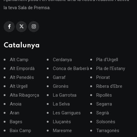
la teva Sala de Premsa.
Catalunya
Alt Camp
Cerdanya
Pla d'Urgell
Alt Empordà
Conca de Barberà
Pla de l'Estany
Alt Penedès
Garraf
Priorat
Alt Urgell
Gironès
Ribera d'Ebre
Alta Ribagorça
La Garrotxa
Ripollès
Anoia
La Selva
Segarra
Aran
Les Garrigues
Segrià
Bages
Lluçanès
Solsonès
Baix Camp
Maresme
Tarragonès