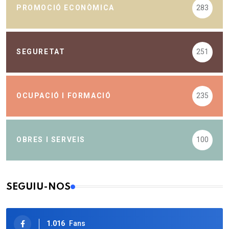
PROMOCIÓ ECONÒMICA
283
SEGURETAT
251
OCUPACIÓ I FORMACIÓ
235
OBRES I SERVEIS
100
SEGUIU-NOS
1.016
Fans