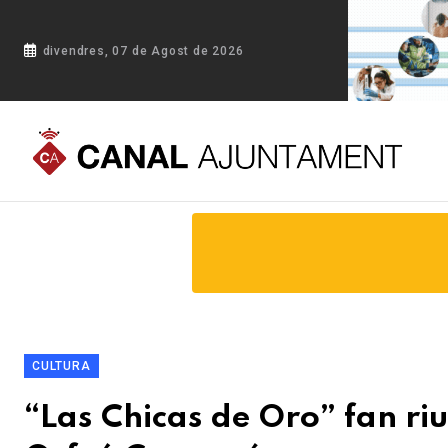
divendres, 07 de Agost de 2026
Portada
Blog
“Las Chicas de Oro” fan riure a les 350 pers
CULTURA
“Las Chicas de Oro” fan riu