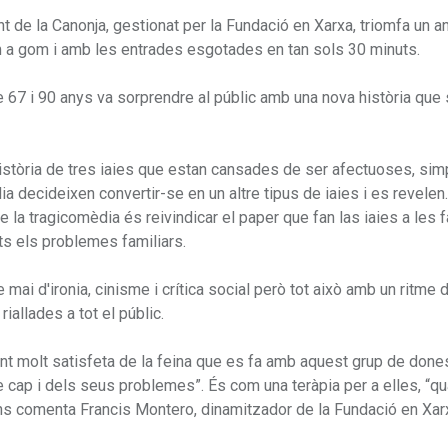
nt de la Canonja, gestionat per la Fundació en Xarxa, triomfa un 
m a gom i amb les entrades esgotades en tan sols 30 minuts.
e 67 i 90 anys va sorprendre al públic amb una nova història qu
 història de tres iaies que estan cansades de ser afectuoses, sim
a decideixen convertir-se en un altre tipus de iaies i es revelen
 la tragicomèdia és reivindicar el paper que fan las iaies a les f
ots els problemes familiars.
mai d'ironia, cinisme i crítica social però tot això amb un ritme d
allades a tot el públic.
ent molt satisfeta de la feina que es fa amb aquest grup de done
e cap i dels seus problemes”. És com una teràpia per a elles, “q
 ens comenta Francis Montero, dinamitzador de la Fundació en Xar