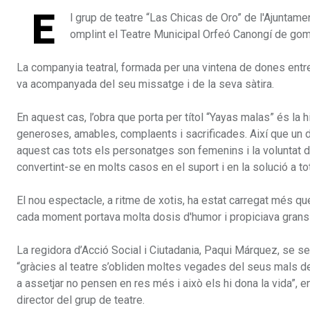
E
l grup de teatre “Las Chicas de Oro” de l'Ajuntame
omplint el Teatre Municipal Orfeó Canongí de go
La companyia teatral, formada per una vintena de dones entr
va acompanyada del seu missatge i de la seva sàtira.
En aquest cas, l’obra que porta per títol “Yayas malas” és la
generoses, amables, complaents i sacrificades. Així que un di
aquest cas tots els personatges son femenins i la voluntat de
convertint-se en molts casos en el suport i en la solució a t
El nou espectacle, a ritme de xotis, ha estat carregat més que 
cada moment portava molta dosis d'humor i propiciava grans ri
La regidora d’Acció Social i Ciutadania, Paqui Márquez, se s
“gràcies al teatre s’obliden moltes vegades del seus mals d
a assetjar no pensen en res més i això els hi dona la vida”,
director del grup de teatre.