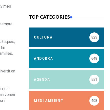
any més
TOP CATEGORIES
e sempre
CULTURA
823
pàtiques,
. En
amílies,
ANDORRA
648
ivertit on
AGENDA
551
s que
uan venen
xa i
MEDI AMBIENT
408