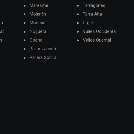
Maresme
Tarragonès
Moianès
Terra Alta
dà
Montsià
Urgell
at
Noguera
Vallès Occidental
ès
Osona
Vallès Oriental
Pallars Jussà
Pallars Sobirà