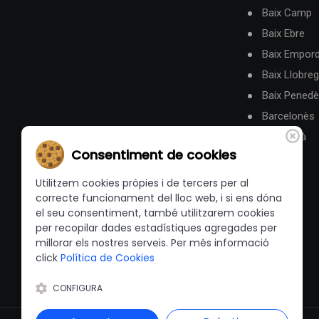
Baix Camp
Baix Ebre
Baix Empor
Baix Llobreg
Baix Pened
Barcelonès
Berguedà
Consentiment de cookies
Utilitzem cookies pròpies i de tercers per al
correcte funcionament del lloc web, i si ens dóna
el seu consentiment, també utilitzarem cookies
per recopilar dades estadístiques agregades per
millorar els nostres serveis. Per més informació
click
Política de Cookies
CONFIGURA