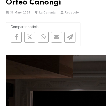
Orfeó Canongí
31 Març 2025
La Canonja
Redacció
Compartir notícia