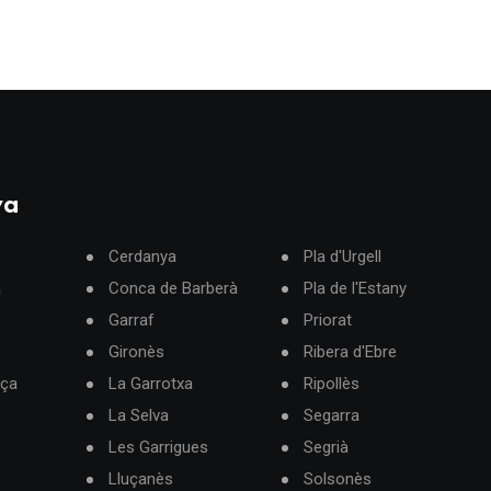
ya
Cerdanya
Pla d'Urgell
à
Conca de Barberà
Pla de l'Estany
Garraf
Priorat
Gironès
Ribera d'Ebre
rça
La Garrotxa
Ripollès
La Selva
Segarra
Les Garrigues
Segrià
Lluçanès
Solsonès