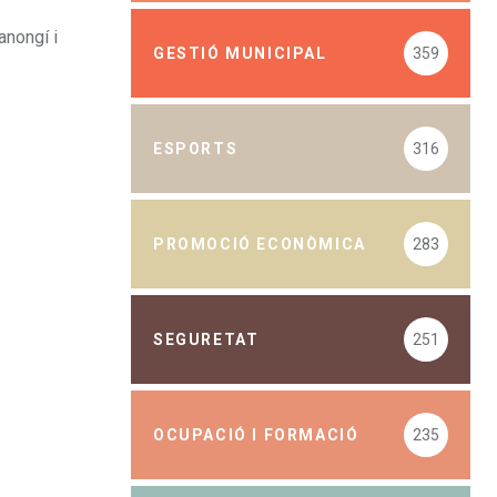
anongí i
GESTIÓ MUNICIPAL
359
ESPORTS
316
PROMOCIÓ ECONÒMICA
283
SEGURETAT
251
OCUPACIÓ I FORMACIÓ
235