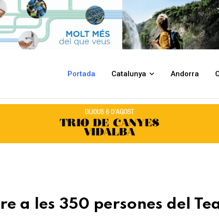
ones del Teatre Orfeó Canongí
Portada
Catalunya
Andorra
C
re a les 350 persones del Te