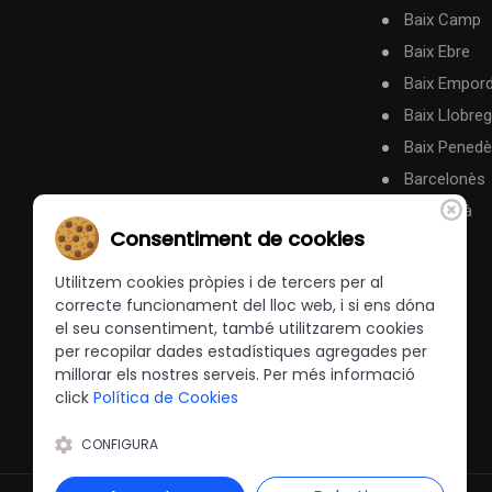
Baix Camp
Baix Ebre
Baix Empor
Baix Llobreg
Baix Pened
Barcelonès
Berguedà
Consentiment de cookies
Utilitzem cookies pròpies i de tercers per al
correcte funcionament del lloc web, i si ens dóna
el seu consentiment, també utilitzarem cookies
per recopilar dades estadístiques agregades per
millorar els nostres serveis. Per més informació
click
Política de Cookies
CONFIGURA