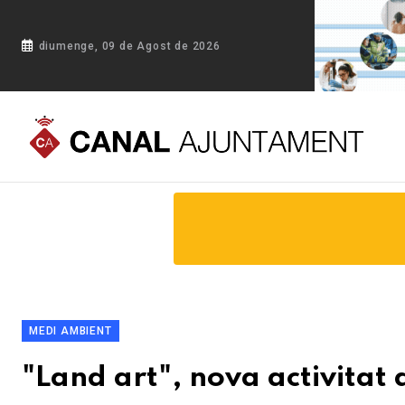
diumenge, 09 de Agost de 2026
Portada
Blog
"Land art", nova activitat a Gavà de la Juga
MEDI AMBIENT
"Land art", nova activitat