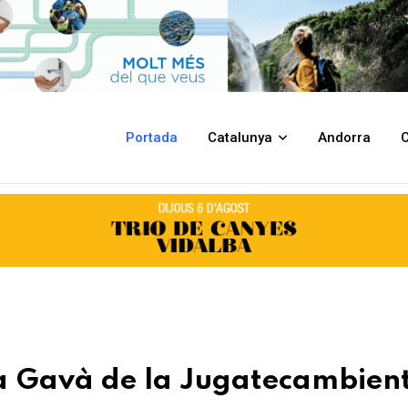
tecambiental
Portada
Catalunya
Andorra
C
 a Gavà de la Jugatecambien