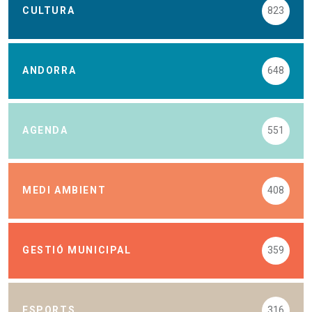
CULTURA
823
ANDORRA
648
AGENDA
551
MEDI AMBIENT
408
GESTIÓ MUNICIPAL
359
ESPORTS
316