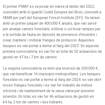
El primer PMAF es va posar en marxa la tardor del 2022,
coincidint amb el guardó Ciutat Europea del Bosc, concedit a
l’AMB per part del European Forest Institute (EFI). Va néixer
amb un primer paquet de 400.000 € anuals, que van servir
per arranjar camins forestals, millorar o col·locar rampes per
a la sortida de fauna en dipòsits de prevenció d’incendis i
crear, mantenir i millorar franges de protecció. Aquestes
tasques es van portar a terme al llarg del 2023. En aquesta
primera convocatòria, es van fer un total de 52 actuacions de
gestió en 47 ha i 7 km de camins.
La segona convocatòria va tenir una inversió de 300.000 €,
que van beneficiar 16 municipis metropolitans. Les tasques
forestals es van portar a terme al llarg del 2024: es van obrir
noves franges forestals i es van fer treballs de millora
silvícola i de manteniment de la xarxa viària per prevenir
incendis. En total, es van fer 46 actuacions de gestió en
64 ha, 3 km de camins i dos hidrants.