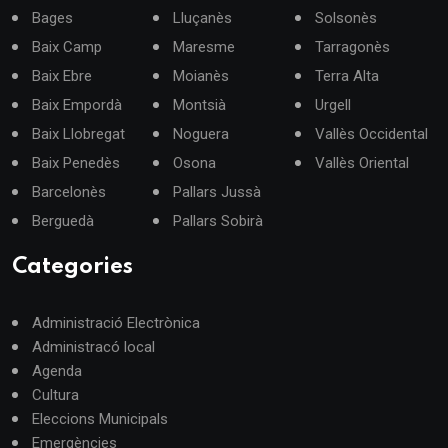
Bages
Lluçanès
Solsonès
Baix Camp
Maresme
Tarragonès
Baix Ebre
Moianès
Terra Alta
Baix Empordà
Montsià
Urgell
Baix Llobregat
Noguera
Vallès Occidental
Baix Penedès
Osona
Vallès Oriental
Barcelonès
Pallars Jussà
Berguedà
Pallars Sobirà
Categories
Administració Electrònica
Administracó local
Agenda
Cultura
Eleccions Municipals
Emergències