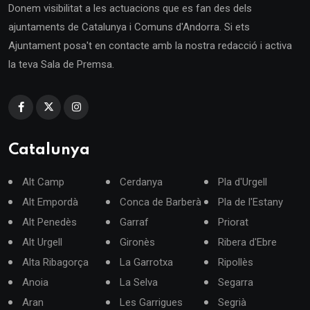
Donem visibilitat a les actuacions que es fan des dels
ajuntaments de Catalunya i Comuns d'Andorra. Si ets
Ajuntament posa't en contacte amb la nostra redacció i activa
la teva Sala de Premsa.
Catalunya
Alt Camp
Cerdanya
Pla d'Urgell
Alt Empordà
Conca de Barberà
Pla de l'Estany
Alt Penedès
Garraf
Priorat
Alt Urgell
Gironès
Ribera d'Ebre
Alta Ribagorça
La Garrotxa
Ripollès
Anoia
La Selva
Segarra
Aran
Les Garrigues
Segrià