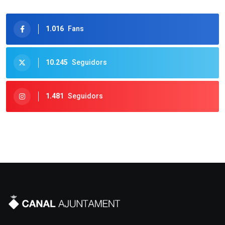
1.016
Fans
10.245
Seguidors
1.481
Seguidors