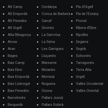
Alt Camp
Cerdanya
Pla d'Urgell
Alt Empordà
Conca de Barberà
Pla de l'Estany
Alt Penedès
Garraf
Priorat
Alt Urgell
Gironès
Ribera d'Ebre
Alta Ribagorça
La Garrotxa
Ripollès
Anoia
La Selva
Segarra
Aran
Les Garrigues
Segrià
Bages
Lluçanès
Solsonès
Baix Camp
Maresme
Tarragonès
Baix Ebre
Moianès
Terra Alta
Baix Empordà
Montsià
Urgell
Baix Llobregat
Noguera
Vallès Occidental
Baix Penedès
Osona
Vallès Oriental
Barcelonès
Pallars Jussà
Berguedà
Pallars Sobirà