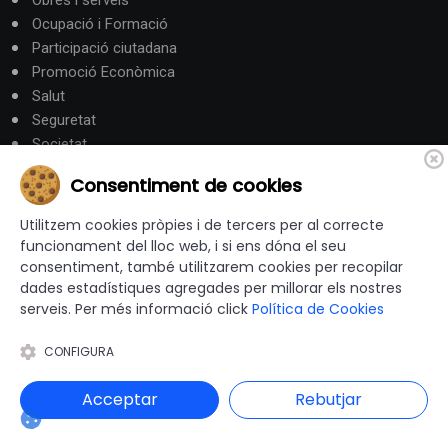
Obres i serveis
Ocupació i Formació
Participació ciutadana
Promoció Econòmica
Salut
Seguretat
Societat
Turisme
Consentiment de cookies
Altres Canals
Utilitzem cookies pròpies i de tercers per al correcte
funcionament del lloc web, i si ens dóna el seu
consentiment, també utilitzarem cookies per recopilar
canalandorra.ad
dades estadístiques agregades per millorar els nostres
serveis. Per més informació click
Política de Cookies
CONFIGURA
© 2012-2026 Ajuntaments de Catalunya - Tots els drets
reservats |
Avís Legal
|
Política de privacitat
|
Acceptar
Rebutjar
Política de Cookies
|
Accessibilitat
|
Disseny i programació web: Blaupixel.com