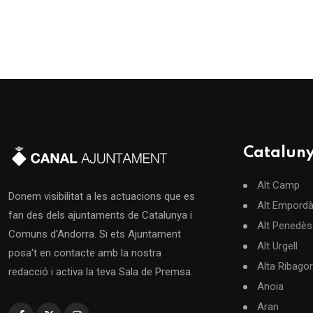
Catalun
Alt Camp
Donem visibilitat a les actuacions que es
Alt Empord
fan des dels ajuntaments de Catalunya i
Alt Penedès
Comuns d'Andorra. Si ets Ajuntament
Alt Urgell
posa't en contacte amb la nostra
Alta Ribago
redacció i activa la teva Sala de Premsa.
Anoia
Aran