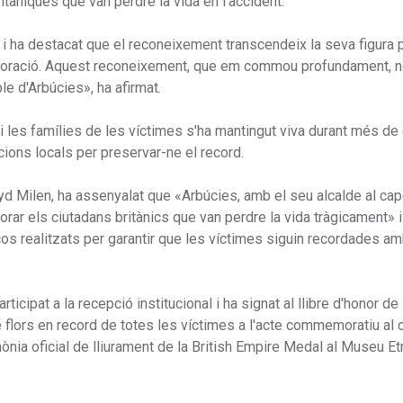
itàniques que van perdre la vida en l'accident.
 i ha destacat que el reconeixement transcendeix la seva figura 
decoració. Aquest reconeixement, que em commou profundament, 
e d'Arbúcies», ha afirmat.
i les famílies de les víctimes s'ha mantingut viva durant més de 
ions locals per preservar-ne el record.
oyd Milen, ha assenyalat que «Arbúcies, amb el seu alcalde al cap
ar els ciutadans britànics que van perdre la vida tràgicament» i
os realitzats per garantir que les víctimes siguin recordades am
icipat a la recepció institucional i ha signat al llibre d'honor de
 flors en record de totes les víctimes a l'acte commemoratiu al 
mònia oficial de lliurament de la British Empire Medal al Museu Et