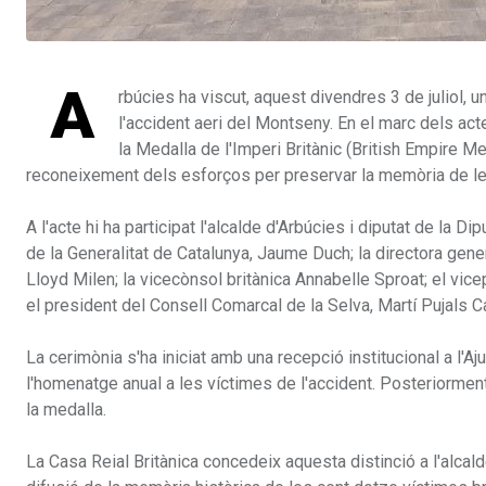
A
rbúcies ha viscut, aquest divendres 3 de juliol, 
l'accident aeri del Montseny. En el marc dels act
la Medalla de l'Imperi Britànic (British Empire M
reconeixement dels esforços per preservar la memòria de les
A l'acte hi ha participat l'alcalde d'Arbúcies i diputat de la D
de la Generalitat de Catalunya, Jaume Duch; la directora gener
Lloyd Milen; la vicecònsol britànica Annabelle Sproat; el vice
el president del Consell Comarcal de la Selva, Martí Pujals Ca
La cerimònia s'ha iniciat amb una recepció institucional a l'Aj
l'homenatge anual a les víctimes de l'accident. Posteriorment
la medalla.
La Casa Reial Britànica concedeix aquesta distinció a l'alcald