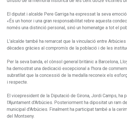
difusió de la memòria històrica de les cent dotze víctimes br
El diputat i alcalde Pere Garriga ha expressat la seva emoció
«És un honor i una gran responsabilitat rebre aquesta con
només una distinció personal, sinó un homenatge a tot el pobl
L'alcalde també ha remarcat que la vinculació entre Arbúcies 
dècades gràcies al compromís de la població i de les instituc
Per la seva banda, el cònsol general britànic a Barcelona, Ll
ha demostrat una dedicació excepcional a l'hora de commemor
subratllat que la concessió de la medalla reconeix els esforç
i respecte.
El vicepresident de la Diputació de Girona, Jordi Camps, ha part
l'Ajuntament d'Arbúcies. Posteriorment ha dipositat un ram de
municipal d'Arbúcies. Finalment ha participat també a la ceri
del Montseny.