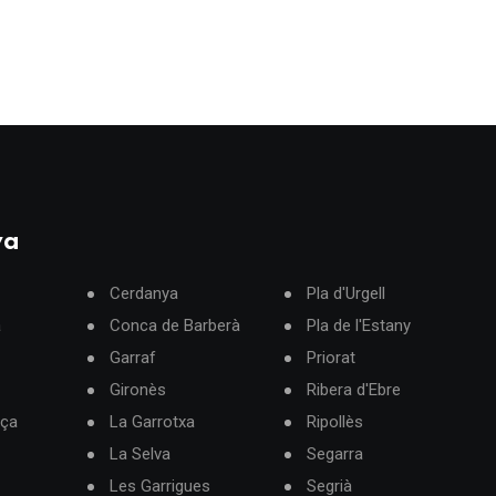
ya
Cerdanya
Pla d'Urgell
à
Conca de Barberà
Pla de l'Estany
Garraf
Priorat
Gironès
Ribera d'Ebre
rça
La Garrotxa
Ripollès
La Selva
Segarra
Les Garrigues
Segrià