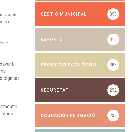
GESTIÓ MUNICIPAL
359
personal.
no és
ESPORTS
316
cinc
davant,
PROMOCIÓ ECONÒMICA
285
 ha
b dignitat
SEGURETAT
252
cementiri
nològic
OCUPACIÓ I FORMACIÓ
235