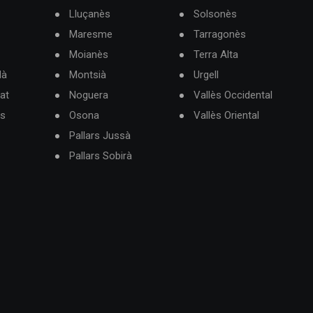
Lluçanès
Solsonès
Maresme
Tarragonès
Moianès
Terra Alta
dà
Montsià
Urgell
at
Noguera
Vallès Occidental
ès
Osona
Vallès Oriental
Pallars Jussà
Pallars Sobirà