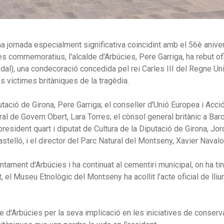
una jornada especialment significativa coincidint amb el 56è anive
es commemoratius, l'alcalde d'Arbúcies, Pere Garriga, ha rebut of
edal), una condecoració concedida pel rei Carles III del Regne Uni
 víctimes britàniques de la tragèdia.
iputació de Girona, Pere Garriga; el conseller d'Unió Europea i Acci
al de Govern Obert, Lara Torres; el cònsol general britànic a Bar
president quart i diputat de Cultura de la Diputació de Girona, Jo
stelló, i el director del Parc Natural del Montseny, Xavier Navalo
untament d'Arbúcies i ha continuat al cementiri municipal, on ha tin
, el Museu Etnològic del Montseny ha acollit l'acte oficial de lli
e d'Arbúcies per la seva implicació en les iniciatives de conserva