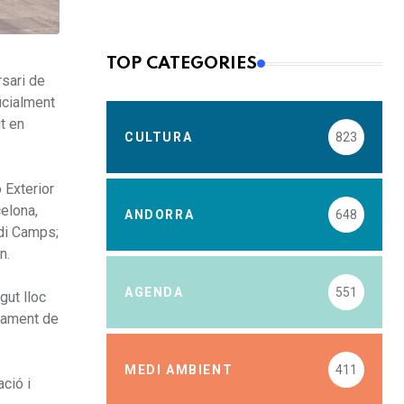
TOP CATEGORIES
rsari de
icialment
t en
CULTURA
823
ó Exterior
celona,
ANDORRA
648
rdi Camps;
n.
AGENDA
551
gut lloc
urament de
MEDI AMBIENT
411
ció i