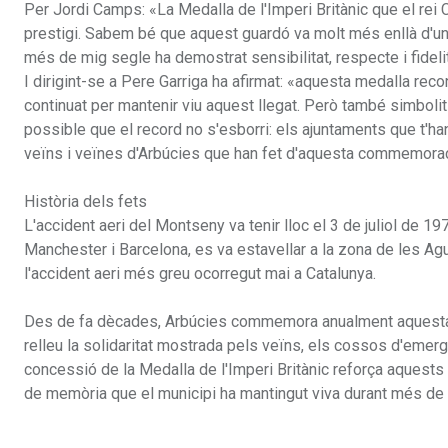
Per Jordi Camps: «La Medalla de l'Imperi Britànic que el rei C
prestigi. Sabem bé que aquest guardó va molt més enllà d'un
més de mig segle ha demostrat sensibilitat, respecte i fideli
I dirigint-se a Pere Garriga ha afirmat: «aquesta medalla recon
continuat per mantenir viu aquest llegat. Però també simbolitz
possible que el record no s'esborri: els ajuntaments que t'han 
veïns i veïnes d'Arbúcies que han fet d'aquesta commemoració
Història dels fets
L'accident aeri del Montseny va tenir lloc el 3 de juliol de 1
Manchester i Barcelona, es va estavellar a la zona de les Agu
l'accident aeri més greu ocorregut mai a Catalunya.
Des de fa dècades, Arbúcies commemora anualment aquesta 
relleu la solidaritat mostrada pels veïns, els cossos d'emerg
concessió de la Medalla de l'Imperi Britànic reforça aquests 
de memòria que el municipi ha mantingut viva durant més de