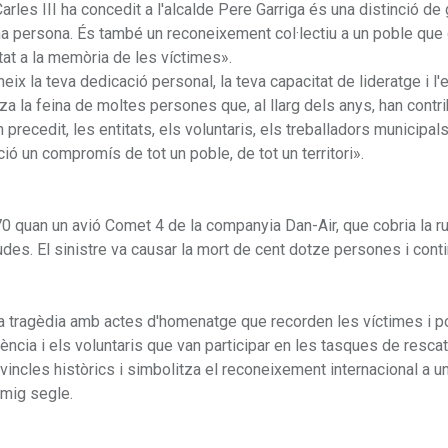
arles III ha concedit a l'alcalde Pere Garriga és una distinció de 
a persona. És també un reconeixement col·lectiu a un poble que 
tat a la memòria de les víctimes».
eix la teva dedicació personal, la teva capacitat de lideratge i l'
a la feina de moltes persones que, al llarg dels anys, han contrib
precedit, les entitats, els voluntaris, els treballadors municipals
 un compromís de tot un poble, de tot un territori».
970 quan un avió Comet 4 de la companyia Dan-Air, que cobria la ru
des. El sinistre va causar la mort de cent dotze persones i cont
tragèdia amb actes d'homenatge que recorden les víctimes i p
ència i els voluntaris que van participar en les tasques de rescat
vincles històrics i simbolitza el reconeixement internacional a u
 mig segle.