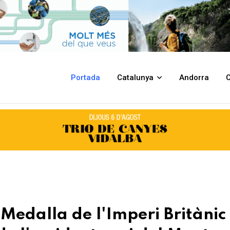
ri Britànic en el marc del 56è aniversari de l'accident aeri del Montseny
Portada
Catalunya
Andorra
C
 Medalla de l'Imperi Britànic