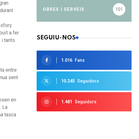
gran
OBRES I SERVEIS
101
durant
esforç
uït a fer
SEGUIU-NOS
 i tants
1.016
Fans
ta entre
inua sent
10.245
Seguidors
osen en
1.481
Seguidors
. La
na tasca