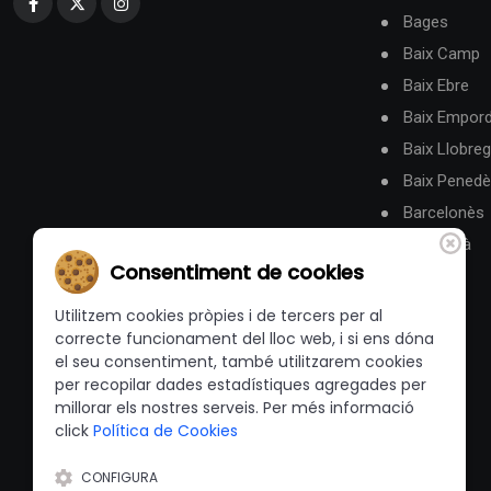
Bages
Baix Camp
Baix Ebre
Baix Empor
Baix Llobreg
Baix Pened
Barcelonès
Berguedà
Consentiment de cookies
Utilitzem cookies pròpies i de tercers per al
correcte funcionament del lloc web, i si ens dóna
el seu consentiment, també utilitzarem cookies
per recopilar dades estadístiques agregades per
millorar els nostres serveis. Per més informació
click
Política de Cookies
CONFIGURA