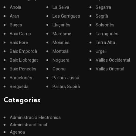
Anoia
La Selva
Segarra
Aran
Les Garrigues
Segrià
Bages
Lluçanès
Solsonès
Baix Camp
Maresme
Tarragonès
Baix Ebre
Moianès
Terra Alta
Baix Empordà
Montsià
Urgell
Baix Llobregat
Noguera
Vallès Occidental
Baix Penedès
Osona
Vallès Oriental
Barcelonès
Pallars Jussà
Berguedà
Pallars Sobirà
Categories
Administració Electrònica
Administracó local
Agenda