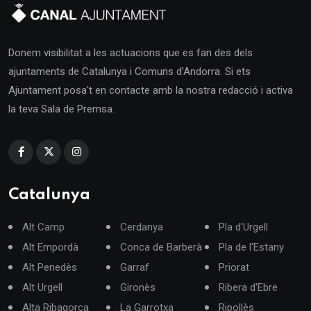
Donem visibilitat a les actuacions que es fan des dels
ajuntaments de Catalunya i Comuns d'Andorra. Si ets
Ajuntament posa't en contacte amb la nostra redacció i activa
la teva Sala de Premsa.
Catalunya
Alt Camp
Cerdanya
Pla d'Urgell
Alt Empordà
Conca de Barberà
Pla de l'Estany
Alt Penedès
Garraf
Priorat
Alt Urgell
Gironès
Ribera d'Ebre
Alta Ribagorça
La Garrotxa
Ripollès