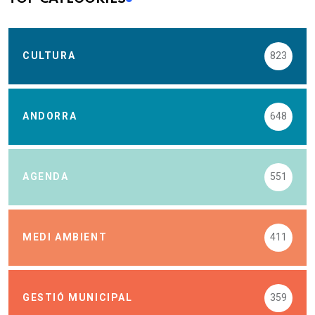
CULTURA
823
ANDORRA
648
AGENDA
551
MEDI AMBIENT
411
GESTIÓ MUNICIPAL
359