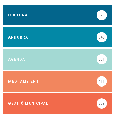
CULTURA
823
ANDORRA
648
AGENDA
551
MEDI AMBIENT
411
GESTIÓ MUNICIPAL
359