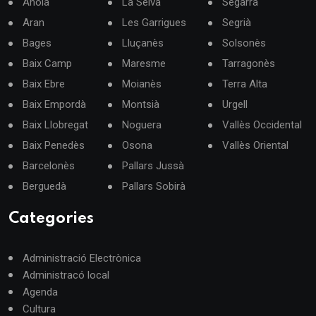
Anoia
La Selva
Segarra
Aran
Les Garrigues
Segrià
Bages
Lluçanès
Solsonès
Baix Camp
Maresme
Tarragonès
Baix Ebre
Moianès
Terra Alta
Baix Empordà
Montsià
Urgell
Baix Llobregat
Noguera
Vallès Occidental
Baix Penedès
Osona
Vallès Oriental
Barcelonès
Pallars Jussà
Berguedà
Pallars Sobirà
Categories
Administració Electrònica
Administracó local
Agenda
Cultura