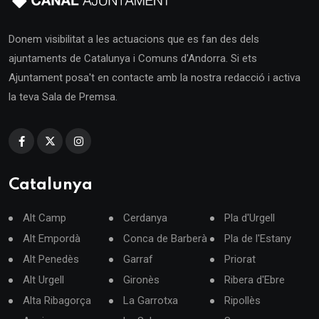
Donem visibilitat a les actuacions que es fan des dels
ajuntaments de Catalunya i Comuns d'Andorra. Si ets
Ajuntament posa't en contacte amb la nostra redacció i activa
la teva Sala de Premsa.
Catalunya
Alt Camp
Cerdanya
Pla d'Urgell
Alt Empordà
Conca de Barberà
Pla de l'Estany
Alt Penedès
Garraf
Priorat
Alt Urgell
Gironès
Ribera d'Ebre
Alta Ribagorça
La Garrotxa
Ripollès