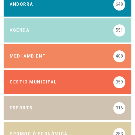
ANDORRA
648
AGENDA
551
MEDI AMBIENT
408
GESTIÓ MUNICIPAL
359
ESPORTS
316
PROMOCIÓ ECONÒMICA
283