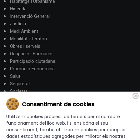
Habitatge i Urbanisme
Hisenda
Intervenció General
Justícia
Medi Ambient
Mobilitat i Territori
Obres i serveis
Ocupació i Formació
Participació ciutadana
Promoció Econòmica
Salut
Seguretat
Societat
Turisme
Consentiment de cookies
Altres Canals
Utilitzem cookies pròpies i de tercers per al correcte
funcionament del lloc web, i si ens dóna el seu
consentiment, també utilitzarem cookies per recopilar
canalandorra.ad
dades estadístiques agregades per millorar els nostres