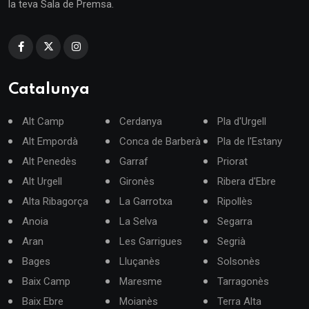
la teva Sala de Premsa.
Catalunya
Alt Camp
Cerdanya
Pla d'Urgell
Alt Empordà
Conca de Barberà
Pla de l'Estany
Alt Penedès
Garraf
Priorat
Alt Urgell
Gironès
Ribera d'Ebre
Alta Ribagorça
La Garrotxa
Ripollès
Anoia
La Selva
Segarra
Aran
Les Garrigues
Segrià
Bages
Lluçanès
Solsonès
Baix Camp
Maresme
Tarragonès
Baix Ebre
Moianès
Terra Alta