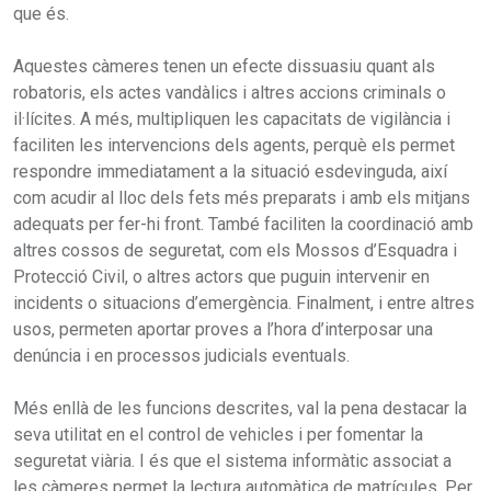
que és.
Aquestes càmeres tenen un efecte dissuasiu quant als
robatoris, els actes vandàlics i altres accions criminals o
il·lícites. A més, multipliquen les capacitats de vigilància i
faciliten les intervencions dels agents, perquè els permet
respondre immediatament a la situació esdevinguda, així
com acudir al lloc dels fets més preparats i amb els mitjans
adequats per fer-hi front. També faciliten la coordinació amb
altres cossos de seguretat, com els Mossos d’Esquadra i
Protecció Civil, o altres actors que puguin intervenir en
incidents o situacions d’emergència. Finalment, i entre altres
usos, permeten aportar proves a l’hora d’interposar una
denúncia i en processos judicials eventuals.
Més enllà de les funcions descrites, val la pena destacar la
seva utilitat en el control de vehicles i per fomentar la
seguretat viària. I és que el sistema informàtic associat a
les càmeres permet la lectura automàtica de matrícules. Per