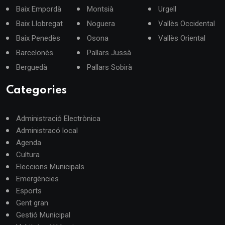
Baix Empordà
Montsià
Urgell
Baix Llobregat
Noguera
Vallès Occidental
Baix Penedès
Osona
Vallès Oriental
Barcelonès
Pallars Jussà
Berguedà
Pallars Sobirà
Categories
Administració Electrònica
Administracó local
Agenda
Cultura
Eleccions Municipals
Emergències
Esports
Gent gran
Gestió Municipal