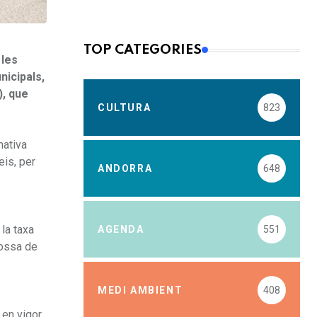
TOP CATEGORIES
 les
nicipals,
), que
CULTURA
823
mativa
eis, per
ANDORRA
648
la taxa
AGENDA
551
Tossa de
MEDI AMBIENT
408
 en vigor