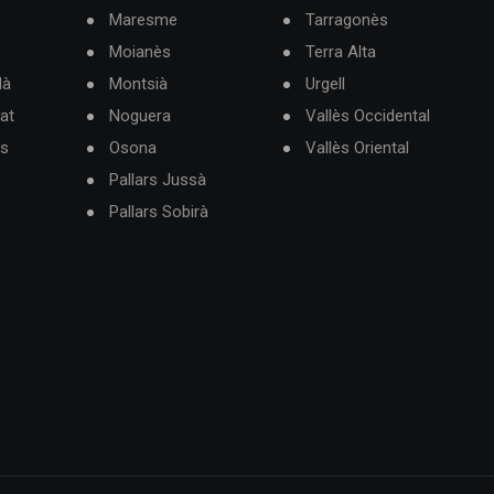
Maresme
Tarragonès
Moianès
Terra Alta
dà
Montsià
Urgell
at
Noguera
Vallès Occidental
ès
Osona
Vallès Oriental
Pallars Jussà
Pallars Sobirà