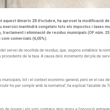
t aquest dimarts 28 d'octubre, ha aprovat la modificació de
ou exercici mantindrà congelats tots els impostos i taxes mu
da, tractament i eliminació de residus municipals (OF núm. 25
) com comercials (6,05%).
del servei de recollida de residus, que, segons estableix la nor
os procedents de la taxa. A causa dels increments del pla de serv
municipals, tot i el context econòmic general, però en el cas de 
utir-ho per complir amb la normativa", ha explicat l'alcalde de 
 de govern i els vots contraris dels grups a l'oposició entraran