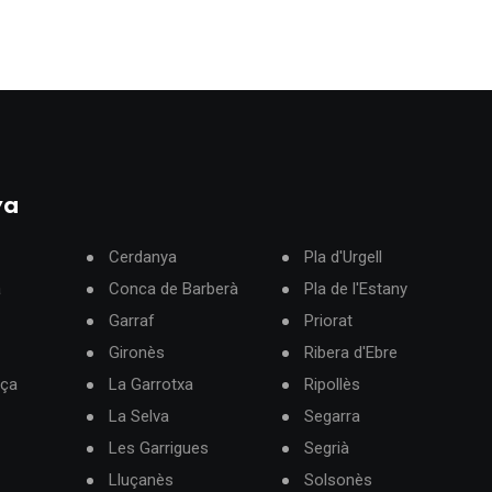
ya
Cerdanya
Pla d'Urgell
à
Conca de Barberà
Pla de l'Estany
Garraf
Priorat
Gironès
Ribera d'Ebre
rça
La Garrotxa
Ripollès
La Selva
Segarra
Les Garrigues
Segrià
Lluçanès
Solsonès