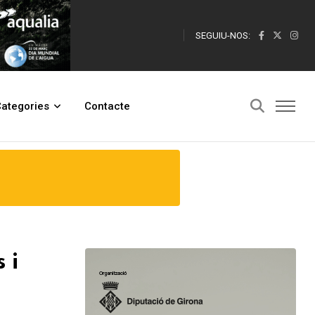
SEGUIU-NOS:
ementa un 6%
ategories
Contacte
 i