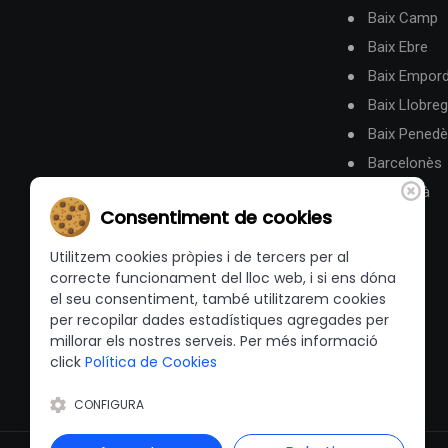
Baix Camp
Baix Ebre
Baix Empor
Baix Llobreg
Baix Pened
Barcelonès
Berguedà
Consentiment de cookies
Utilitzem cookies pròpies i de tercers per al
correcte funcionament del lloc web, i si ens dóna
el seu consentiment, també utilitzarem cookies
per recopilar dades estadístiques agregades per
millorar els nostres serveis. Per més informació
click
Política de Cookies
CONFIGURA