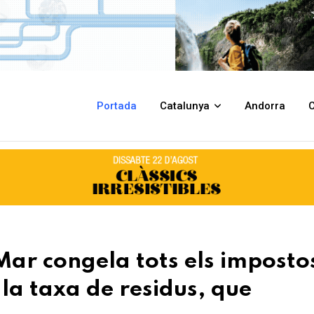
ls impostos i taxes per al 2026, excepte la taxa de residus, que s'incr
Portada
Catalunya
Andorra
C
ar congela tots els impostos
la taxa de residus, que