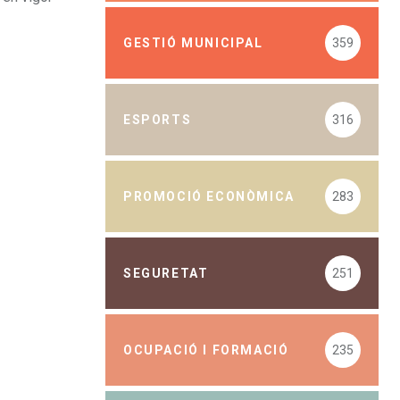
GESTIÓ MUNICIPAL
359
ESPORTS
316
PROMOCIÓ ECONÒMICA
283
SEGURETAT
251
OCUPACIÓ I FORMACIÓ
235