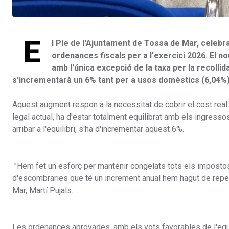
E
l Ple de l'Ajuntament de Tossa de Mar, celebra
ordenances fiscals per a l'exercici 2026. El n
amb l'única excepció de la taxa per la recolli
s'incrementarà un 6% tant per a usos domèstics (6,04%
Aquest augment respon a la necessitat de cobrir el cost real 
legal actual, ha d'estar totalment equilibrat amb els ingress
arribar a l'equilibri, s'ha d'incrementar aquest 6%.
"Hem fet un esforç per mantenir congelats tots els impostos 
d'escombraries que té un increment anual hem hagut de reperc
Mar, Martí Pujals.
Les ordenances aprovades, amb els vots favorables de l'equip