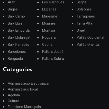
Aran
Les Garrigues
Segrià
Bages
Lluçanès
Solsonès
Baix Camp
Maresme
Tarragonès
Baix Ebre
Moianès
Terra Alta
Baix Empordà
Montsià
Urgell
Baix Llobregat
Noguera
Vallès Occidental
Baix Penedès
Osona
Vallès Oriental
Barcelonès
Pallars Jussà
Berguedà
Pallars Sobirà
Categories
Administració Electrònica
Administracó local
Agenda
Cultura
Eleccions Municipals