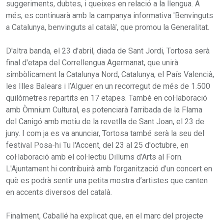
suggeriments, dubtes, i queixes en relació a la llengua. A
més, es continuarà amb la campanya informativa 'Benvinguts
a Catalunya, benvinguts al català', que promou la Generalitat.
D'altra banda, el 23 d'abril, diada de Sant Jordi, Tortosa serà
final d'etapa del Correllengua Agermanat, que unirà
simbòlicament la Catalunya Nord, Catalunya, el País Valencià,
les Illes Balears i l’Alguer en un recorregut de més de 1.500
quilòmetres repartits en 17 etapes. També en col·laboració
amb Òmnium Cultural, es potenciarà l'arribada de la Flama
del Canigó amb motiu de la revetlla de Sant Joan, el 23 de
juny. I com ja es va anunciar, Tortosa també serà la seu del
festival Posa-hi Tu l'Accent, del 23 al 25 d'octubre, en
col·laboració amb el col·lectiu Dillums d’Arts al Forn.
L'Ajuntament hi contribuirà amb l’organització d’un concert en
què es podrà sentir una petita mostra d’artistes que canten
en accents diversos del català.
Finalment, Caballé ha explicat que, en el marc del projecte