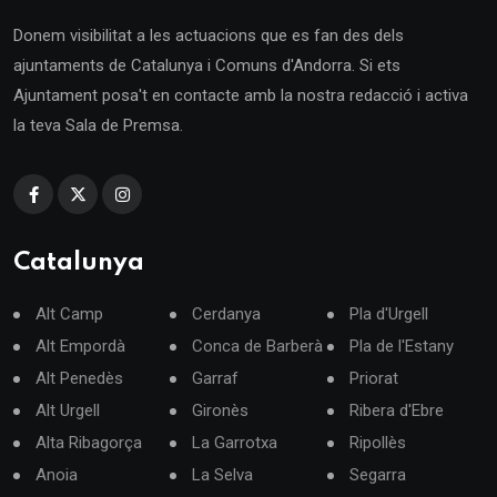
Donem visibilitat a les actuacions que es fan des dels
ajuntaments de Catalunya i Comuns d'Andorra. Si ets
Ajuntament posa't en contacte amb la nostra redacció i activa
la teva Sala de Premsa.
Catalunya
Alt Camp
Cerdanya
Pla d'Urgell
Alt Empordà
Conca de Barberà
Pla de l'Estany
Alt Penedès
Garraf
Priorat
Alt Urgell
Gironès
Ribera d'Ebre
Alta Ribagorça
La Garrotxa
Ripollès
Anoia
La Selva
Segarra