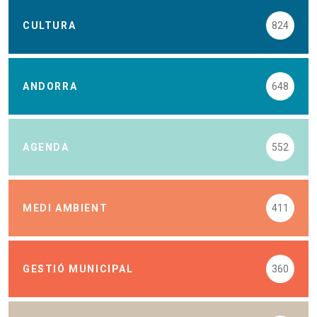
CULTURA
824
ANDORRA
648
AGENDA
552
MEDI AMBIENT
411
GESTIÓ MUNICIPAL
360