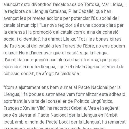
anunciat este divendres l'alcaldessa de Tortosa, Mar Lleixà, i
la regidora de Llengua Catalana, Pilar Caballé, que han
avançat les primeres accions per potenciar l'ús social del
català al municipi. "La nova regidoria és una aposta clara per
la defensa i la promoció del català com a eina de cohesió
social i d’identitat", ha afirmat Lleixà. "Tot i les bones xifres
de l’ús social del català a les Terres de l’Ebre, no ens podem
relaxar. Hem d’incentivar que el català siga la llengua
d’acollida i integració quan algú arriba a Tortosa, que puga
aprendre la nostra llengua, i que el català siga un element de
cohesió social", ha afegit l'alcaldessa.
"Com a ajuntament ens hem sumat al Pacte Nacional per la
Llengua, i fa poques setmanes vam formalitzar esta adhesió
aprofitant la visita del conseller de Política Lingüística,
Francesc Xavier Vila", ha recordat Caballé. "Ara el següent
pas és aterrar el Pacte Nacional per la Llengua en l’àmbit
local, amb el nom de Pacte Local per la Llengua", ha remarcat
la regidora, qui ha concretat que una de les accions