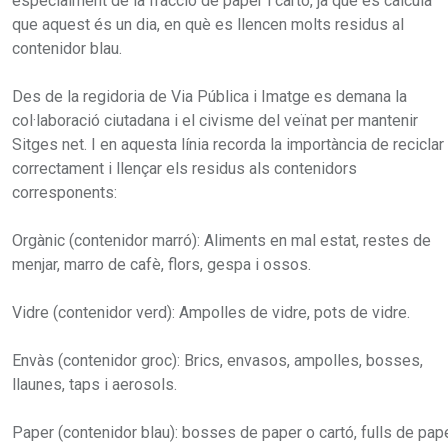
especialment de la fracció de paper i cartó, ja que es calcula
que aquest és un dia, en què es llencen molts residus al
contenidor blau.
Des de la regidoria de Via Pública i Imatge es demana la
col·laboració ciutadana i el civisme del veïnat per mantenir
Sitges net. I en aquesta línia recorda la importància de reciclar
correctament i llençar els residus als contenidors
corresponents:
Orgànic (contenidor marró): Aliments en mal estat, restes de
menjar, marro de cafè, flors, gespa i ossos.
Vidre (contenidor verd): Ampolles de vidre, pots de vidre.
Envàs (contenidor groc): Brics, envasos, ampolles, bosses,
llaunes, taps i aerosols.
Paper (contenidor blau): bosses de paper o cartó, fulls de pape