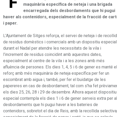
F
maquinària específica de neteja i una brigada
encarregada dels desbordaments que hi pugui
haver als contenidors, especialment de la fracció de car
i paper.
L’Ajuntament de Sitges reforça, el servei de neteja i de recolli
de residus domèstics i comercials amb un dispositiu especial
durant el Nadal per atendre les necessitats de la vila i
l’increment de residus coincidint amb aquestes dates,
especialment al centre de la vila i a les zones amb més
afluència de persones. Els dies 1, 4, 5 i 6 de gener es manté e
reforç amb més maquinària de neteja específica per fer un
escombrat amb aigua i, també, per fer el buidatge de les
papereres en cas de desbordament, tal com s’ha fet prèviame
els dies 25, 26, 28 i 29 de desembre. Alhora aquest dispositiu
especial contempla els dies 1 i 6 de gener serveis extra per a
desbordaments que hi pugui haver a les bateries de
contenidors, sobretot el dia de Reis, amb la recollida selectiva