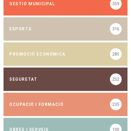
GESTIÓ MUNICIPAL
359
ESPORTS
316
PROMOCIÓ ECONÒMICA
285
SEGURETAT
252
OCUPACIÓ I FORMACIÓ
235
OBRES I SERVEIS
100