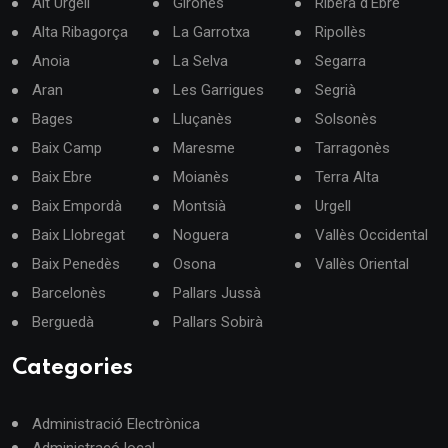
Alt Urgell
Gironès
Ribera d'Ebre
Alta Ribagorça
La Garrotxa
Ripollès
Anoia
La Selva
Segarra
Aran
Les Garrigues
Segrià
Bages
Lluçanès
Solsonès
Baix Camp
Maresme
Tarragonès
Baix Ebre
Moianès
Terra Alta
Baix Empordà
Montsià
Urgell
Baix Llobregat
Noguera
Vallès Occidental
Baix Penedès
Osona
Vallès Oriental
Barcelonès
Pallars Jussà
Berguedà
Pallars Sobirà
Categories
Administració Electrònica