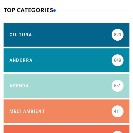
TOP CATEGORIES
CULTURA
823
ANDORRA
648
AGENDA
551
MEDI AMBIENT
411