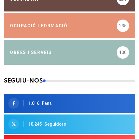
OCUPACIÓ I FORMACIÓ
235
OBRES I SERVEIS
100
SEGUIU-NOS
1.016
Fans
10.245
Seguidors