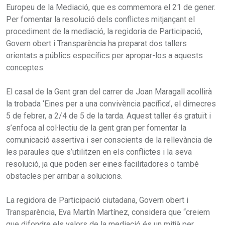
Europeu de la Mediació, que es commemora el 21 de gener.
Per fomentar la resolució dels conflictes mitjançant el
procediment de la mediació, la regidoria de Participació,
Govern obert i Transparència ha preparat dos tallers
orientats a públics específics per apropar-los a aquests
conceptes.
El casal de la Gent gran del carrer de Joan Maragall acollirà
la trobada ‘Eines per a una convivència pacífica’, el dimecres
5 de febrer, a 2/4 de 5 de la tarda. Aquest taller és gratuït i
s’enfoca al col·lectiu de la gent gran per fomentar la
comunicació assertiva i ser conscients de la rellevància de
les paraules que s’utilitzen en els conflictes i la seva
resolució, ja que poden ser eines facilitadores o també
obstacles per arribar a solucions.
La regidora de Participació ciutadana, Govern obert i
Transparència, Eva Martín Martínez, considera que “creiem
que difondre els valors de la mediació és un mitjà per