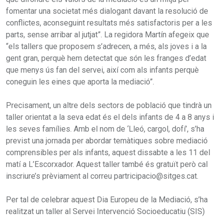
fomentar una societat més dialogant davant la resolució de
conflictes, aconseguint resultats més satisfactoris per a les
parts, sense arribar al jutjat”. La regidora Martín afegeix que
“els tallers que proposem s’adrecen, a més, als joves i a la
gent gran, perquè hem detectat que són les franges d’edat
que menys ús fan del servei, així com als infants perquè
coneguin les eines que aporta la mediació”.
Precisament, un altre dels sectors de població que tindrà un
taller orientat a la seva edat és el dels infants de 4 a 8 anys i
les seves famílies. Amb el nom de ‘Lleó, cargol, dofí’, s’ha
previst una jornada per abordar temàtiques sobre mediació
comprensibles per als infants, aquest dissabte a les 11 del
matí a L’Escorxador. Aquest taller també és gratuït però cal
inscriure’s prèviament al correu partricipacio@sitges.cat.
Per tal de celebrar aquest Dia Europeu de la Mediació, s’ha
realitzat un taller al Servei Intervenció Socioeducatiu (SIS)