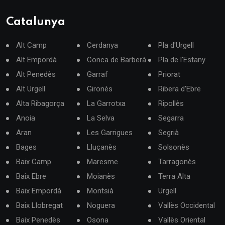
Catalunya
Alt Camp
Cerdanya
Pla d'Urgell
Alt Empordà
Conca de Barberà
Pla de l'Estany
Alt Penedès
Garraf
Priorat
Alt Urgell
Gironès
Ribera d'Ebre
Alta Ribagorça
La Garrotxa
Ripollès
Anoia
La Selva
Segarra
Aran
Les Garrigues
Segrià
Bages
Lluçanès
Solsonès
Baix Camp
Maresme
Tarragonès
Baix Ebre
Moianès
Terra Alta
Baix Empordà
Montsià
Urgell
Baix Llobregat
Noguera
Vallès Occidental
Baix Penedès
Osona
Vallès Oriental