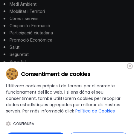
Medi Ambient
Mobilitat i Territori
Obres i serveis
Ocupació i Formació
Participació ciutadana
Promoció Econòmica
Salut
Seguretat
Societat
Turisme
Consentiment de cookies
Altres Canals
Utilitzem cookies pròpies i de tercers per al correcte
funcionament del lloc web, i si ens dóna el seu
consentiment, també utilitzarem cookies per recopilar
canalandorra.ad
dades estadístiques agregades per millorar els nostres
serveis. Per més informació click
Política de Cookies
CONFIGURA
© 2012-2026 Ajuntaments de Catalunya - Tots els drets