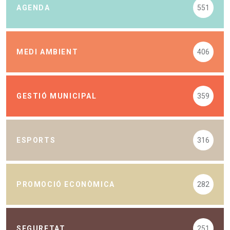
AGENDA
551
MEDI AMBIENT
406
GESTIÓ MUNICIPAL
359
ESPORTS
316
PROMOCIÓ ECONÒMICA
282
SEGURETAT
251