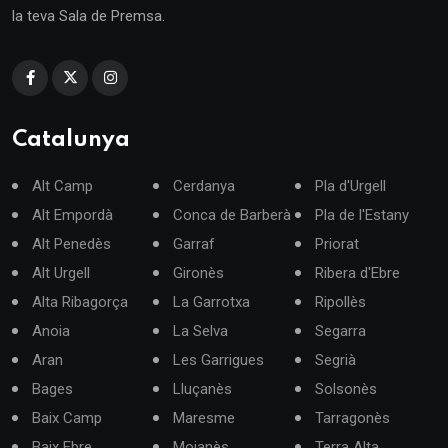
la teva Sala de Premsa.
Catalunya
Alt Camp
Cerdanya
Pla d'Urgell
Alt Empordà
Conca de Barberà
Pla de l'Estany
Alt Penedès
Garraf
Priorat
Alt Urgell
Gironès
Ribera d'Ebre
Alta Ribagorça
La Garrotxa
Ripollès
Anoia
La Selva
Segarra
Aran
Les Garrigues
Segrià
Bages
Lluçanès
Solsonès
Baix Camp
Maresme
Tarragonès
Baix Ebre
Moianès
Terra Alta