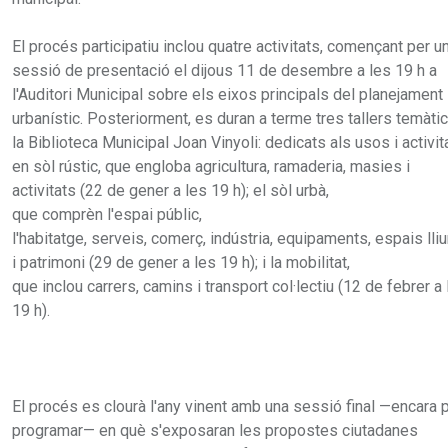
El procés participatiu inclou quatre activitats, començant per u
sessió de presentació el dijous 11 de desembre a les 19 h a
l'Auditori Municipal sobre els eixos principals del planejament
urbanístic. Posteriorment, es duran a terme tres tallers temàti
la Biblioteca Municipal Joan Vinyoli: dedicats als usos i activit
en sòl rústic, que engloba agricultura, ramaderia, masies i
activitats (22 de gener a les 19 h); el sòl urbà,
que comprèn l'espai públic,
l'habitatge, serveis, comerç, indústria, equipaments, espais lli
i patrimoni (29 de gener a les 19 h); i la mobilitat,
que inclou carrers, camins i transport col·lectiu (12 de febrer a
19 h).
El procés es clourà l'any vinent amb una sessió final —encara 
programar— en què s'exposaran les propostes ciutadanes