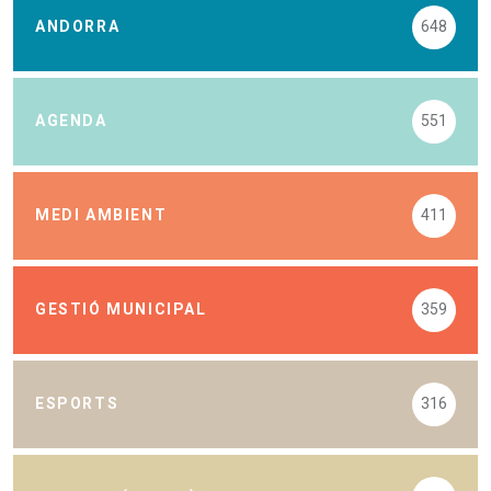
ANDORRA
648
AGENDA
551
MEDI AMBIENT
411
GESTIÓ MUNICIPAL
359
ESPORTS
316