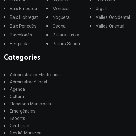
Baix Empordà
Montsià
Urgell
Baix Llobregat
Noguera
Vallès Occidental
Baix Penedès
Osona
Vallès Oriental
Barcelonès
Pallars Jussà
Berguedà
Pallars Sobirà
Categories
Administració Electrònica
Administracó local
Agenda
Cultura
Eleccions Municipals
Emergències
Esports
Gent gran
Gestió Municipal