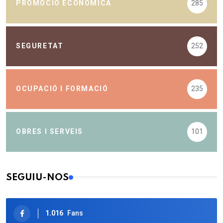
PROMOCIÓ ECONÒMICA
285
SEGURETAT
252
OCUPACIÓ I FORMACIÓ
235
OBRES I SERVEIS
101
SEGUIU-NOS
1.016
Fans