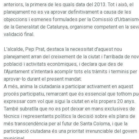
anteriors, la primera de les quals data del 2013. Tot i això, el
planejament no es va aprovar definitivament a causa de les
objeccions i esmenes formulades per la Comissió d'Urbanism
de la Generalitat de Catalunya, organisme competent en la sev
validació final.
L'alcalde, Pep Prat, destaca la necessitat d'aquest nou
planejament arran del creixement de la ciutat i l'arribada de no
població i activitats econòmiques, i declara que des de
l'Ajuntament s'intentarà acomplir tots els tràmits i terminis per
aprovar-lo durant el present mandat.
A més, anima la ciutadania a participar activament en aquest
procés participatiu, remarcant que és essencial que tothom pu
expressar com vol que sigui la ciutat en els propers 20 anys.
També subratlla que no es pot deixar en mans exclusives de
tècnics i representants polítics la decisió sobre els plans de
més transcendència per al futur de Santa Coloma, i que la
participació ciutadana és una prioritat irrenunciable del govern
municipal.