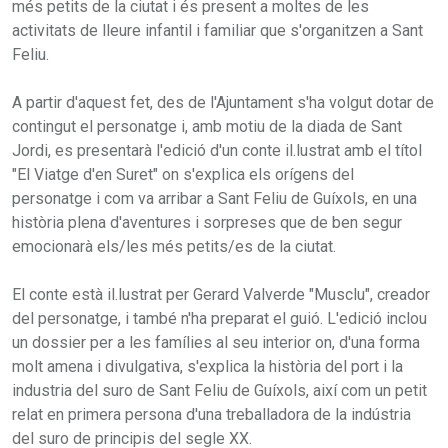
més petits de la ciutat i és present a moltes de les
activitats de lleure infantil i familiar que s'organitzen a Sant
Feliu.
A partir d'aquest fet, des de l'Ajuntament s'ha volgut dotar de
contingut el personatge i, amb motiu de la diada de Sant
Jordi, es presentarà l'edició d'un conte il.lustrat amb el títol
"El Viatge d'en Suret" on s'explica els orígens del
personatge i com va arribar a Sant Feliu de Guíxols, en una
història plena d'aventures i sorpreses que de ben segur
emocionarà els/les més petits/es de la ciutat.
El conte està il.lustrat per Gerard Valverde "Musclu", creador
del personatge, i també n'ha preparat el guió. L'edició inclou
un dossier per a les famílies al seu interior on, d'una forma
molt amena i divulgativa, s'explica la història del port i la
industria del suro de Sant Feliu de Guíxols, així com un petit
relat en primera persona d'una treballadora de la indústria
del suro de principis del segle XX.