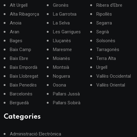
Alt Urgell
Gironès
Ribera d'Ebre
Alta Ribagorça
La Garrotxa
Ripollès
Anoia
La Selva
Segarra
Aran
Les Garrigues
Segrià
Bages
Lluçanès
Solsonès
Baix Camp
Maresme
Tarragonès
Baix Ebre
Moianès
Terra Alta
Baix Empordà
Montsià
Urgell
Baix Llobregat
Noguera
Vallès Occidental
Baix Penedès
Osona
Vallès Oriental
Barcelonès
Pallars Jussà
Berguedà
Pallars Sobirà
Categories
Administració Electrònica