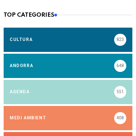
TOP CATEGORIES
CULTURA
823
ANDORRA
648
AGENDA
551
MEDI AMBIENT
408