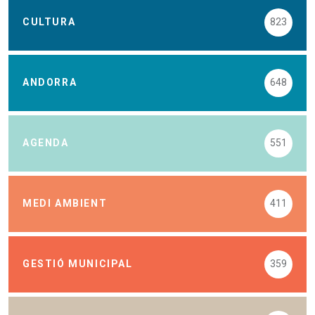
CULTURA
823
ANDORRA
648
AGENDA
551
MEDI AMBIENT
411
GESTIÓ MUNICIPAL
359