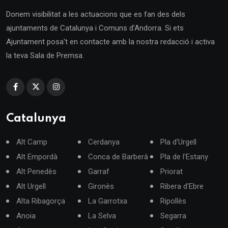
Donem visibilitat a les actuacions que es fan des dels
ajuntaments de Catalunya i Comuns d'Andorra. Si ets
Ajuntament posa't en contacte amb la nostra redacció i activa
la teva Sala de Premsa.
Catalunya
Alt Camp
Cerdanya
Pla d'Urgell
Alt Empordà
Conca de Barberà
Pla de l'Estany
Alt Penedès
Garraf
Priorat
Alt Urgell
Gironès
Ribera d'Ebre
Alta Ribagorça
La Garrotxa
Ripollès
Anoia
La Selva
Segarra