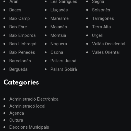
Aran
Les Garrigues
Segrià
Bages
Lluçanès
Solsonès
Baix Camp
Maresme
Tarragonès
Baix Ebre
Moianès
Terra Alta
Baix Empordà
Montsià
Urgell
Baix Llobregat
Noguera
Vallès Occidental
Baix Penedès
Osona
Vallès Oriental
Barcelonès
Pallars Jussà
Berguedà
Pallars Sobirà
Categories
Administració Electrònica
Administracó local
Agenda
Cultura
Eleccions Municipals