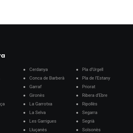
ya
Cerdanya
Pla d'Urgell
à
Conca de Barberà
Pla de l'Estany
Garraf
Priorat
Gironès
Ribera d'Ebre
rça
La Garrotxa
Ripollès
La Selva
Segarra
Les Garrigues
Segrià
Lluçanès
Solsonès