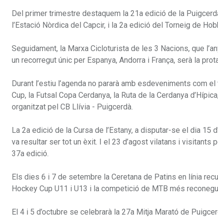
Del primer trimestre destaquem la 21a edició de la Puigcerdà
l’Estació Nòrdica del Capcir, i la 2a edició del Torneig de Ho
Seguidament, la Marxa Cicloturista de les 3 Nacions, que l’
un recorregut únic per Espanya, Andorra i França, serà la pro
Durant l’estiu l’agenda no pararà amb esdeveniments com el tr
Cup, la Futsal Copa Cerdanya, la Ruta de la Cerdanya d’Hípica
organitzat pel CB Llívia - Puigcerdà.
La 2a edició de la Cursa de l’Estany, a disputar-se el dia 15 
va resultar ser tot un èxit. I el 23 d’agost vilatans i visitants
37a edició.
Els dies 6 i 7 de setembre la Ceretana de Patins en línia re
Hockey Cup U11 i U13 i la competició de MTB més reconeguda
El 4 i 5 d’octubre se celebrarà la 27a Mitja Marató de Puigcerd