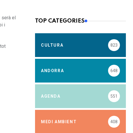
 serà el
TOP CATEGORIES
i i
CULTURA
823
tot
ANDORRA
648
AGENDA
551
MEDI AMBIENT
408