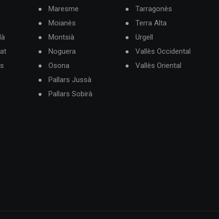
Maresme
Tarragonès
Moianès
Terra Alta
dà
Montsià
Urgell
at
Noguera
Vallès Occidental
ès
Osona
Vallès Oriental
Pallars Jussà
Pallars Sobirà