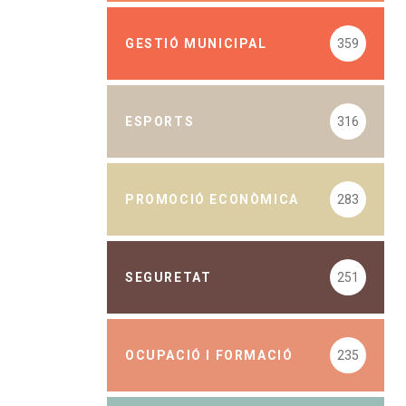
GESTIÓ MUNICIPAL
359
ESPORTS
316
PROMOCIÓ ECONÒMICA
283
SEGURETAT
251
OCUPACIÓ I FORMACIÓ
235