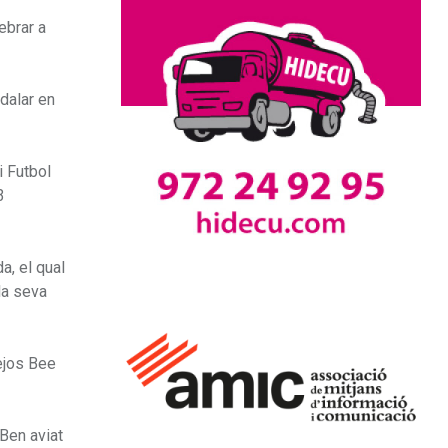
ebrar a
dalar en
i Futbol
3
a, el qual
 la seva
nejos Bee
 Ben aviat