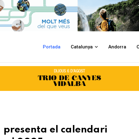
ndari d’esdeveniments esportius pel 2025
Portada
Catalunya
Andorra
C
 presenta el calendari