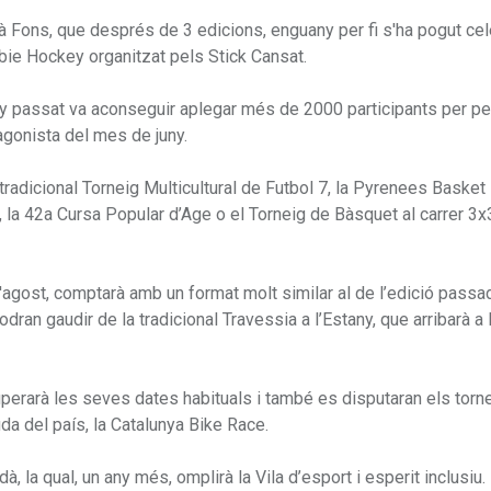
 Fons, que després de 3 edicions, enguany per fi s'ha pogut cel
bbie Hockey organitzat pels Stick Cansat.
any passat va aconseguir aplegar més de 2000 participants per pe
tagonista del mes de juny.
adicional Torneig Multicultural de Futbol 7, la Pyrenees Basket 
, la 42a Cursa Popular d’Age o el Torneig de Bàsquet al carrer 3x
d'agost, comptarà amb un format molt similar al de l’edició passad
 podran gaudir de la tradicional Travessia a l’Estany, que arribarà a
cuperarà les seves dates habituals i també es disputaran els tor
 del país, la Catalunya Bike Race.
à, la qual, un any més, omplirà la Vila d’esport i esperit inclusiu.