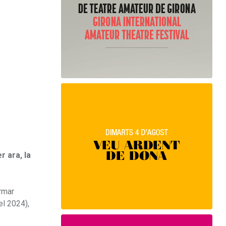
 ara, la
rmar
el 2024),