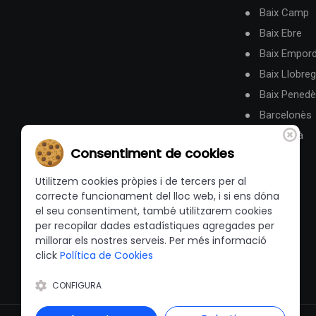
Baix Camp
Baix Ebre
Baix Empor
Baix Llobreg
Baix Pened
Barcelonès
Berguedà
Consentiment de cookies
Utilitzem cookies pròpies i de tercers per al
correcte funcionament del lloc web, i si ens dóna
el seu consentiment, també utilitzarem cookies
per recopilar dades estadístiques agregades per
millorar els nostres serveis. Per més informació
click
Política de Cookies
CONFIGURA