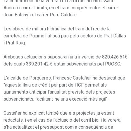
La construcció de la vorera i el carril bici al carrer Sant
Andreu i carrer Límits, en el tram comprès entre el carrer
Joan Estany i el carrer Pere Calders.
Les obres de millora hidràulica del tram del rec de la
carretera de Pujarnol, al seu pas pels sectors de Prat Dallas
i Prat Roig.
Ambdues actuacions suposaran una inversió de 820.426,51€
dels quals 339.201,42 € estan subvencionats pel PUOSC.
L'alcalde de Porqueres, Francesc Castañer, ha destacat que
"aquesta línia de crèdit per part de l'ICF permet als
ajuntaments anticipar l'anualitat prevista dels projectes
subvencionats, facilitant-ne una execució més àgil".
Castañer ha explicat també que els projectes ja estant
redactats, i en el cas de l'actuació del carril bici i la vorera,
s'ha actualitzat el pressupost com a conseqüència de