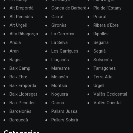
Alt Empordà
Conca de Barberà
Pla de l'Estany
Alt Penedès
Garraf
Priorat
Alt Urgell
Gironès
Ribera d'Ebre
Alta Ribagorça
La Garrotxa
Ripollès
Anoia
La Selva
Segarra
Aran
Les Garrigues
Segrià
Bages
Lluçanès
Solsonès
Baix Camp
Maresme
Tarragonès
Baix Ebre
Moianès
Terra Alta
Baix Empordà
Montsià
Urgell
Baix Llobregat
Noguera
Vallès Occidental
Baix Penedès
Osona
Vallès Oriental
Barcelonès
Pallars Jussà
Berguedà
Pallars Sobirà