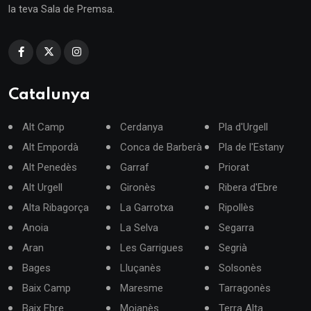
la teva Sala de Premsa.
Catalunya
Alt Camp
Cerdanya
Pla d'Urgell
Alt Empordà
Conca de Barberà
Pla de l'Estany
Alt Penedès
Garraf
Priorat
Alt Urgell
Gironès
Ribera d'Ebre
Alta Ribagorça
La Garrotxa
Ripollès
Anoia
La Selva
Segarra
Aran
Les Garrigues
Segrià
Bages
Lluçanès
Solsonès
Baix Camp
Maresme
Tarragonès
Baix Ebre
Moianès
Terra Alta