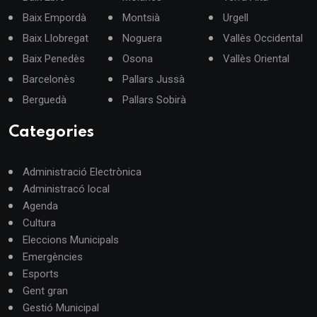
Baix Empordà
Montsià
Urgell
Baix Llobregat
Noguera
Vallès Occidental
Baix Penedès
Osona
Vallès Oriental
Barcelonès
Pallars Jussà
Berguedà
Pallars Sobirà
Categories
Administració Electrònica
Administracó local
Agenda
Cultura
Eleccions Municipals
Emergències
Esports
Gent gran
Gestió Municipal