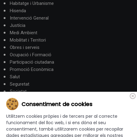
Habitatge i Urbanisme
Hisenda
Intervenció General
Justícia
Medi Ambient
Mobilitat i Territori
Obres i serveis
Ocupació i Formació
Participació ciutadana
Promoció Econòmica
Salut
Seguretat
Societat
Turisme
Consentiment de cookies
Altres Canals
Utilitzem cookies pròpies i de tercers per al correcte
funcionament del lloc web, i si ens dóna el seu
consentiment, també utilitzarem cookies per recopilar
canalandorra.ad
dades estadístiques agregades per millorar els nostres