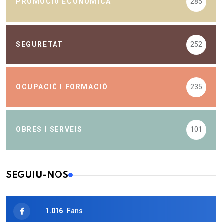
PROMOCIÓ ECONÒMICA
285
SEGURETAT
252
OCUPACIÓ I FORMACIÓ
235
OBRES I SERVEIS
101
SEGUIU-NOS
1.016
Fans