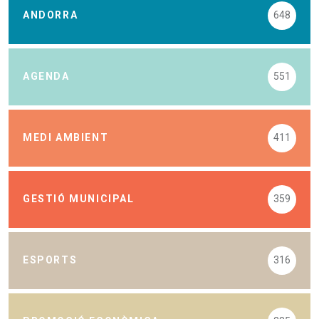
ANDORRA
648
AGENDA
551
MEDI AMBIENT
411
GESTIÓ MUNICIPAL
359
ESPORTS
316