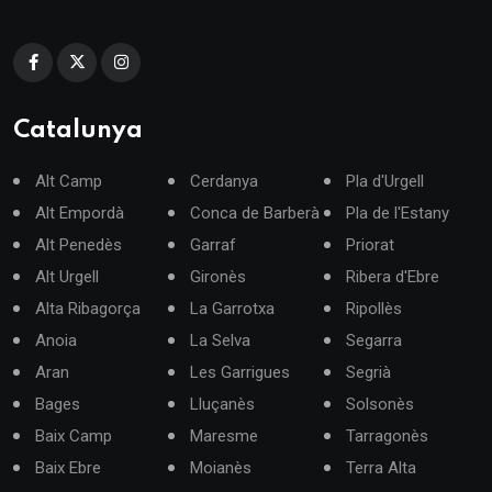
Catalunya
Alt Camp
Cerdanya
Pla d'Urgell
Alt Empordà
Conca de Barberà
Pla de l'Estany
Alt Penedès
Garraf
Priorat
Alt Urgell
Gironès
Ribera d'Ebre
Alta Ribagorça
La Garrotxa
Ripollès
Anoia
La Selva
Segarra
Aran
Les Garrigues
Segrià
Bages
Lluçanès
Solsonès
Baix Camp
Maresme
Tarragonès
Baix Ebre
Moianès
Terra Alta