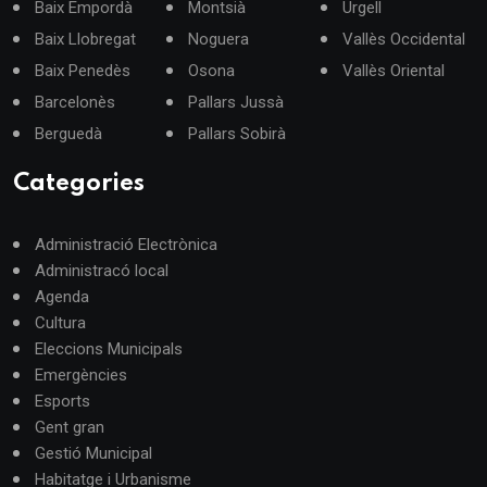
Baix Empordà
Montsià
Urgell
Baix Llobregat
Noguera
Vallès Occidental
Baix Penedès
Osona
Vallès Oriental
Barcelonès
Pallars Jussà
Berguedà
Pallars Sobirà
Categories
Administració Electrònica
Administracó local
Agenda
Cultura
Eleccions Municipals
Emergències
Esports
Gent gran
Gestió Municipal
Habitatge i Urbanisme