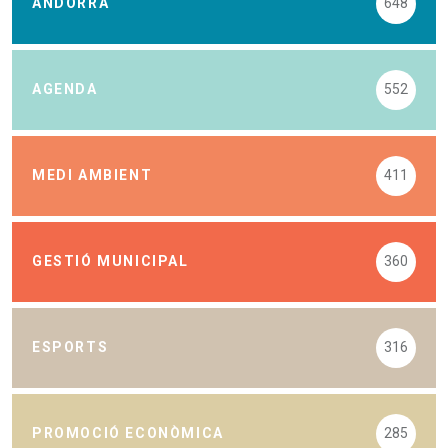
ANDORRA
648
AGENDA
552
MEDI AMBIENT
411
GESTIÓ MUNICIPAL
360
ESPORTS
316
PROMOCIÓ ECONÒMICA
285