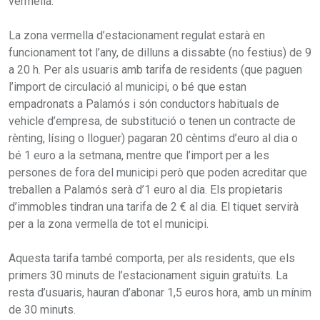
vermella.
La zona vermella d’estacionament regulat estarà en
funcionament tot l’any, de dilluns a dissabte (no festius) de 9
a 20 h. Per als usuaris amb tarifa de residents (que paguen
l’import de circulació al municipi, o bé que estan
empadronats a Palamós i són conductors habituals de
vehicle d’empresa, de substitució o tenen un contracte de
rènting, lísing o lloguer) pagaran 20 cèntims d’euro al dia o
bé 1 euro a la setmana, mentre que l’import per a les
persones de fora del municipi però que poden acreditar que
treballen a Palamós serà d’1 euro al dia. Els propietaris
d’immobles tindran una tarifa de 2 € al dia. El tiquet servirà
per a la zona vermella de tot el municipi.
Aquesta tarifa també comporta, per als residents, que els
primers 30 minuts de l’estacionament siguin gratuïts. La
resta d’usuaris, hauran d’abonar 1,5 euros hora, amb un mínim
de 30 minuts.