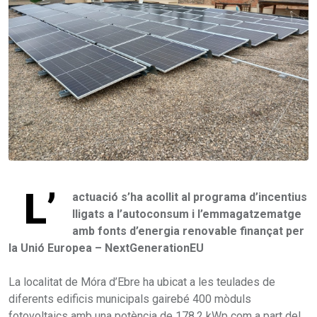
L’
actuació s’ha acollit al programa d’incentius
lligats a l’autoconsum i l’emmagatzematge
amb fonts d’energia renovable finançat per
la Unió Europea – NextGenerationEU
La localitat de Móra d’Ebre ha ubicat a les teulades de
diferents edificis municipals gairebé 400 mòduls
fotovoltaics amb una potència de 178,2 kWp com a part del