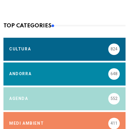
TOP CATEGORIES
CULTURA
824
ANDORRA
648
AGENDA
552
MEDI AMBIENT
411