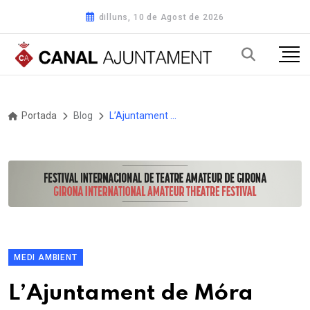
dilluns, 10 de Agost de 2026
Portada
Blog
L’Ajuntament de Móra d’Ebre instal·la gairebé 400 mòduls fotovoltaics a les cobertes dels edificis municipals
MEDI AMBIENT
L’Ajuntament de Móra