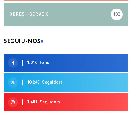
OBRES I SERVEIS
102
SEGUIU-NOS
1.016
Fans
10.245
Seguidors
1.481
Seguidors