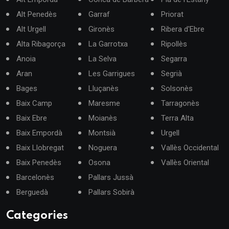
Alt Penedès
Garraf
Priorat
Alt Urgell
Gironès
Ribera d'Ebre
Alta Ribagorça
La Garrotxa
Ripollès
Anoia
La Selva
Segarra
Aran
Les Garrigues
Segrià
Bages
Lluçanès
Solsonès
Baix Camp
Maresme
Tarragonès
Baix Ebre
Moianès
Terra Alta
Baix Empordà
Montsià
Urgell
Baix Llobregat
Noguera
Vallès Occidental
Baix Penedès
Osona
Vallès Oriental
Barcelonès
Pallars Jussà
Berguedà
Pallars Sobirà
Categories