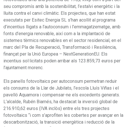
seu compromís amb la sostenibilitat, l’estalvi energètic i la
lluita contra el canvi climàtic. Els projectes, que han estat
executats per Esitec Energia SL s’han acollit al programa
d’incentius lligats a l’autoconsum i l’emmagatzematge, amb
fonts d’energia renovable, així com a la implantació de
sistemes tèrmics renovables en el sector residencial, en el
marc del Pla de Recuperació, Transformació i Resiliència,
finançat per la Unió Europea – NextGenerationEU. Els
incentius sol·licitats poden arribar als 123.859,73 euros per
l’ajuntament morenc.
Els panells fotovoltaics per autoconsum permetran reduir
els consums de la Llar de Jubilats, l’escola Lluís Viñas i el
pavelló Aquamora i compensar-ne els excedents generats.
L’alcalde, Rubén Biarnés, ha destacat la inversió global de
216.910,62 euros (IVA inclòs) entre els tres projectes
fotovoltaics “i com s’aprofiten les cobertes per avançar en la
descarbonització, la transició energètica i reducció de la