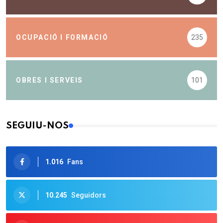
OCUPACIÓ I FORMACIÓ
235
OBRES I SERVEIS
101
SEGUIU-NOS
1.016
Fans
10.245
Seguidors