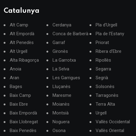
Catalunya
Alt Camp
Cerdanya
Pla d'Urgell
Alt Empordà
Conca de Barberà
Pla de l'Estany
Alt Penedès
Garraf
Priorat
Alt Urgell
Gironès
Ribera d'Ebre
Alta Ribagorça
La Garrotxa
Ripollès
Anoia
La Selva
Segarra
Aran
Les Garrigues
Segrià
Bages
Lluçanès
Solsonès
Baix Camp
Maresme
Tarragonès
Baix Ebre
Moianès
Terra Alta
Baix Empordà
Montsià
Urgell
Baix Llobregat
Noguera
Vallès Occidental
Baix Penedès
Osona
Vallès Oriental