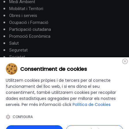
Medi Ambient
Mobilitat i Territori
Obres i serveis
Ocupació i Formació
Participació ciutadana
Promoció Econòmica
Salut
Seguretat
Societat
Turisme
Consentiment de cookies
Altres Canals
Utilitzem cookies pròpies i de tercers per al correcte
funcionament del lloc web, i si ens dóna el seu
consentiment, també utilitzarem cookies per recopilar
canalandorra.ad
dades estadístiques agregades per millorar els nostres
serveis. Per més informació click
Política de Cookies
CONFIGURA
© 2012-2026 Ajuntaments de Catalunya - Tots els drets
reservats |
Avís Legal
|
Política de privacitat
|