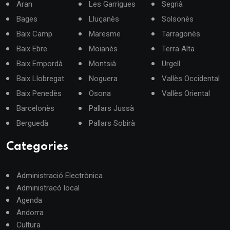
Aran
Les Garrigues
Segrià
Bages
Lluçanès
Solsonès
Baix Camp
Maresme
Tarragonès
Baix Ebre
Moianès
Terra Alta
Baix Empordà
Montsià
Urgell
Baix Llobregat
Noguera
Vallès Occidental
Baix Penedès
Osona
Vallès Oriental
Barcelonès
Pallars Jussà
Berguedà
Pallars Sobirà
Categories
Administració Electrònica
Administracó local
Agenda
Andorra
Cultura