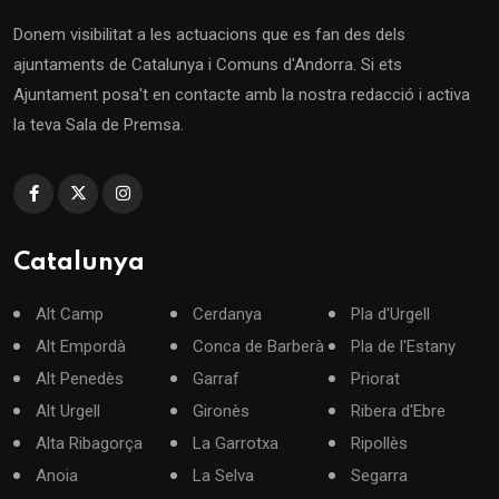
Donem visibilitat a les actuacions que es fan des dels
ajuntaments de Catalunya i Comuns d'Andorra. Si ets
Ajuntament posa't en contacte amb la nostra redacció i activa
la teva Sala de Premsa.
Catalunya
Alt Camp
Cerdanya
Pla d'Urgell
Alt Empordà
Conca de Barberà
Pla de l'Estany
Alt Penedès
Garraf
Priorat
Alt Urgell
Gironès
Ribera d'Ebre
Alta Ribagorça
La Garrotxa
Ripollès
Anoia
La Selva
Segarra