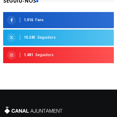
SEGUIU-NOS
1.016
Fans
10.245
Seguidors
1.481
Seguidors