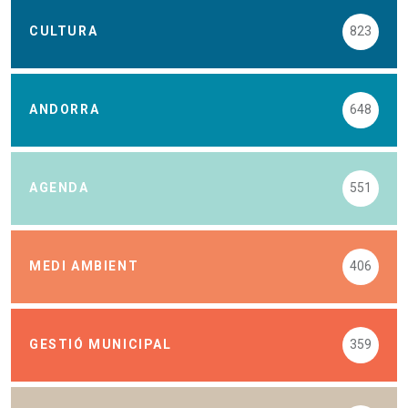
CULTURA
823
ANDORRA
648
AGENDA
551
MEDI AMBIENT
406
GESTIÓ MUNICIPAL
359