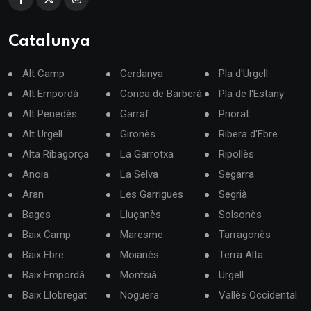
Catalunya
Alt Camp
Cerdanya
Pla d'Urgell
Alt Empordà
Conca de Barberà
Pla de l'Estany
Alt Penedès
Garraf
Priorat
Alt Urgell
Gironès
Ribera d'Ebre
Alta Ribagorça
La Garrotxa
Ripollès
Anoia
La Selva
Segarra
Aran
Les Garrigues
Segrià
Bages
Lluçanès
Solsonès
Baix Camp
Maresme
Tarragonès
Baix Ebre
Moianès
Terra Alta
Baix Empordà
Montsià
Urgell
Baix Llobregat
Noguera
Vallès Occidental