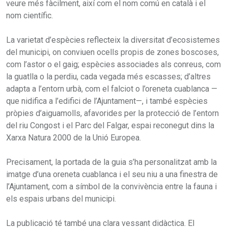
veure més fàcilment, així com el nom comú en català i el
nom científic.
La varietat d’espècies reflecteix la diversitat d’ecosistemes
del municipi, on conviuen ocells propis de zones boscoses,
com l’astor o el gaig; espècies associades als conreus, com
la guatlla o la perdiu, cada vegada més escasses; d’altres
adapta a l’entorn urbà, com el falciot o l’oreneta cuablanca —
que nidifica a l’edifici de l’Ajuntament—, i també espècies
pròpies d’aiguamolls, afavorides per la protecció de l’entorn
del riu Congost i el Parc del Falgar, espai reconegut dins la
Xarxa Natura 2000 de la Unió Europea.
Precisament, la portada de la guia s’ha personalitzat amb la
imatge d’una oreneta cuablanca i el seu niu a una finestra de
l’Ajuntament, com a símbol de la convivència entre la fauna i
els espais urbans del municipi.
La publicació té també una clara vessant didàctica. El