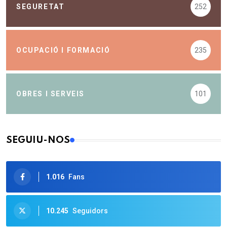
SEGURETAT
252
OCUPACIÓ I FORMACIÓ
235
OBRES I SERVEIS
101
SEGUIU-NOS
1.016
Fans
10.245
Seguidors