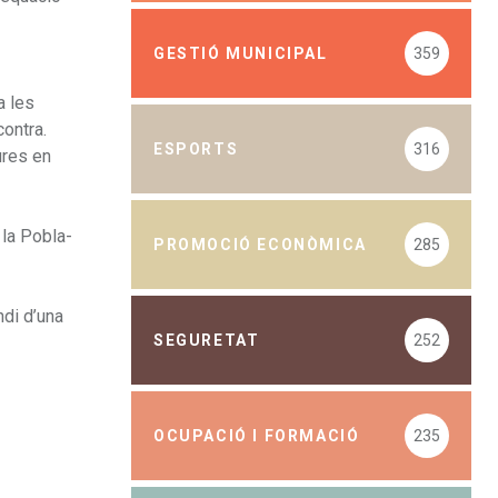
GESTIÓ MUNICIPAL
359
a les
ontra.
ESPORTS
316
ures en
 la Pobla-
PROMOCIÓ ECONÒMICA
285
ndi d’una
SEGURETAT
252
OCUPACIÓ I FORMACIÓ
235