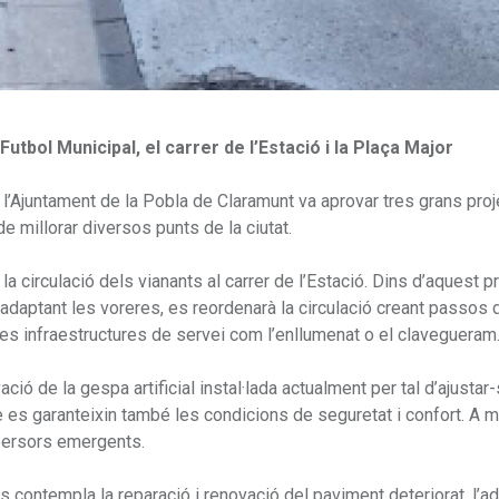
Futbol Municipal, el carrer de l’Estació i la Plaça Major
l, l’Ajuntament de la Pobla de Claramunt va aprovar tres grans pro
e millorar diversos punts de la ciutat.
i la circulació dels vianants al carrer de l’Estació. Dins d’aquest p
 adaptant les voreres, es reordenarà la circulació creant passos 
les infraestructures de servei com l’enllumenat o el clavegueram
ió de la gespa artificial instal·lada actualment per tal d’ajustar-
e es garanteixin també les condicions de seguretat i confort. A 
spersors emergents.
 es contempla la reparació i renovació del paviment deteriorat, l’