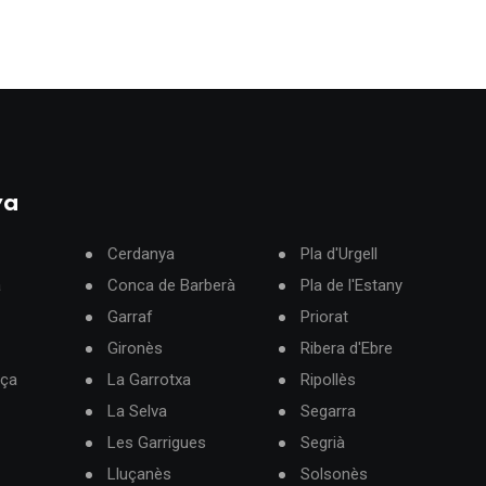
ya
Cerdanya
Pla d'Urgell
à
Conca de Barberà
Pla de l'Estany
Garraf
Priorat
Gironès
Ribera d'Ebre
rça
La Garrotxa
Ripollès
La Selva
Segarra
Les Garrigues
Segrià
Lluçanès
Solsonès