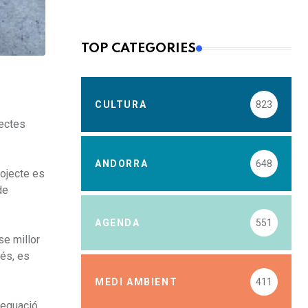
TOP CATEGORIES
CULTURA
823
jectes
ANDORRA
648
rojecte es
de
.
AGENDA
551
se millor
més, es
MEDI AMBIENT
411
adequació