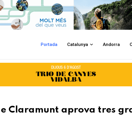
va tres grans projectes del mandat
Portada
Catalunya
Andorra
C
de Claramunt aprova tres gr