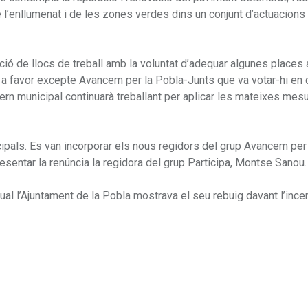
 de l’enllumenat i de les zones verdes dins un conjunt d’actuacions
lació de llocs de treball amb la voluntat d’adequar algunes places 
 a favor excepte Avancem per la Pobla-Junts que va votar-hi en c
vern municipal continuarà treballant per aplicar les mateixes mes
cipals. Es van incorporar els nous regidors del grup Avancem per
resentar la renúncia la regidora del grup Participa, Montse Sanou.
qual l’Ajuntament de la Pobla mostrava el seu rebuig davant l’ince