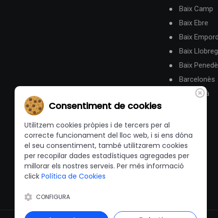
Baix Camp
Baix Ebre
Baix Empor
Baix Llobreg
Baix Pened
Barcelonès
Berguedà
Consentiment de cookies
Utilitzem cookies pròpies i de tercers per al
correcte funcionament del lloc web, i si ens dóna
el seu consentiment, també utilitzarem cookies
per recopilar dades estadístiques agregades per
millorar els nostres serveis. Per més informació
click
Política de Cookies
CONFIGURA