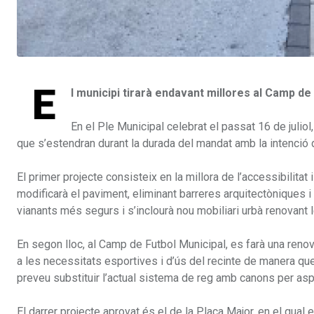
E
l municipi tirarà endavant millores al Camp de 
En el Ple Municipal celebrat el passat 16 de julio
que s’estendran durant la durada del mandat amb la intenció d
El primer projecte consisteix en la millora de l’accessibilitat 
modificarà el paviment, eliminant barreres arquitectòniques i
vianants més segurs i s’inclourà nou mobiliari urbà renovant 
En segon lloc, al Camp de Futbol Municipal, es farà una renovac
a les necessitats esportives i d’ús del recinte de manera qu
preveu substituir l’actual sistema de reg amb canons per a
El darrer projecte aprovat és el de la Plaça Major, en el qual