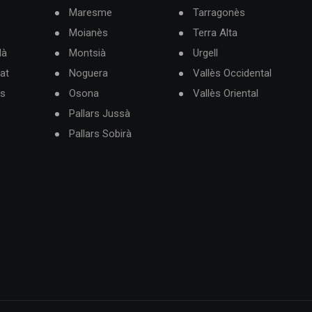
Maresme
Tarragonès
Moianès
Terra Alta
dà
Montsià
Urgell
at
Noguera
Vallès Occidental
ès
Osona
Vallès Oriental
Pallars Jussà
Pallars Sobirà