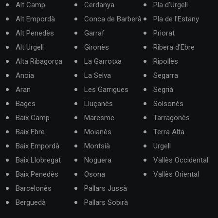
Alt Camp
Cerdanya
Pla d'Urgell
Alt Empordà
Conca de Barberà
Pla de l'Estany
Alt Penedès
Garraf
Priorat
Alt Urgell
Gironès
Ribera d'Ebre
Alta Ribagorça
La Garrotxa
Ripollès
Anoia
La Selva
Segarra
Aran
Les Garrigues
Segrià
Bages
Lluçanès
Solsonès
Baix Camp
Maresme
Tarragonès
Baix Ebre
Moianès
Terra Alta
Baix Empordà
Montsià
Urgell
Baix Llobregat
Noguera
Vallès Occidental
Baix Penedès
Osona
Vallès Oriental
Barcelonès
Pallars Jussà
Berguedà
Pallars Sobirà