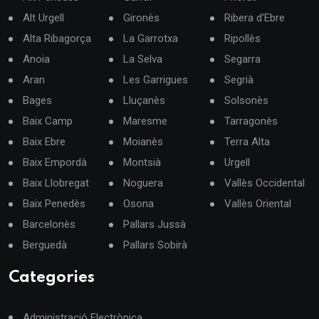
Alt Urgell
Gironès
Ribera d'Ebre
Alta Ribagorça
La Garrotxa
Ripollès
Anoia
La Selva
Segarra
Aran
Les Garrigues
Segrià
Bages
Lluçanès
Solsonès
Baix Camp
Maresme
Tarragonès
Baix Ebre
Moianès
Terra Alta
Baix Empordà
Montsià
Urgell
Baix Llobregat
Noguera
Vallès Occidental
Baix Penedès
Osona
Vallès Oriental
Barcelonès
Pallars Jussà
Berguedà
Pallars Sobirà
Categories
Administració Electrònica