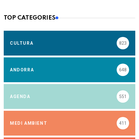
TOP CATEGORIES
CULTURA
823
ANDORRA
648
AGENDA
551
MEDI AMBIENT
411