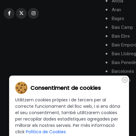
Anoia
Aran
Bages
Baix Camp
Baix Ebre
Baix Empor
Baix Llobreg
Baix Pened
Barcelonès
Berguedà
Consentiment de cookies
Utilitzem cookies pròpies i de tercers per al
correcte funcionament del lloc web, i si ens dóna
el seu consentiment, també utilitzarem cookies
per recopilar dades estadístiques agregades per
millorar els nostres serveis. Per més informació
click
Política de Cookies