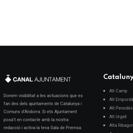
Catalun
Alt Camp
Donem visibilitat a les actuacions que es
Alt Empord
fan des dels ajuntaments de Catalunya i
Alt Penedès
Comuns d'Andorra. Si ets Ajuntament
Alt Urgell
posa't en contacte amb la nostra
Alta Ribago
redacció i activa la teva Sala de Premsa.