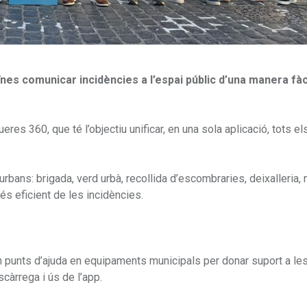
ïnes comunicar incidències a l’espai públic d’una manera fàci
res 360, que té l’objectiu unificar, en una sola aplicació, tots el
rbans: brigada, verd urbà, recollida d’escombraries, deixalleria, 
és eficient de les incidències.
taran punts d’ajuda en equipaments municipals per donar suport a le
scàrrega i ús de l’app.