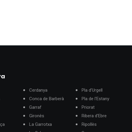
ya
Cerdanya
Pla d'Urgell
à
Conca de Barberà
Pla de l'Estany
Garraf
Priorat
Gironès
Ribera d'Ebre
rça
La Garrotxa
Ripollès