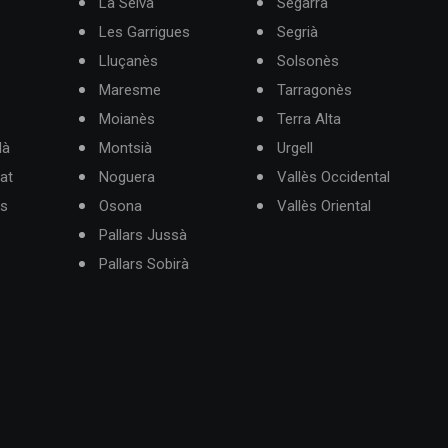
La Selva
Segarra
Les Garrigues
Segrià
Lluçanès
Solsonès
Maresme
Tarragonès
Moianès
Terra Alta
dà
Montsià
Urgell
at
Noguera
Vallès Occidental
ès
Osona
Vallès Oriental
Pallars Jussà
Pallars Sobirà