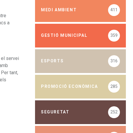
MEDI AMBIENT
411
atre
ncs a
GESTIÓ MUNICIPAL
359
 el servei
ESPORTS
316
 amb
 Per tant,
els
PROMOCIÓ ECONÒMICA
285
SEGURETAT
252