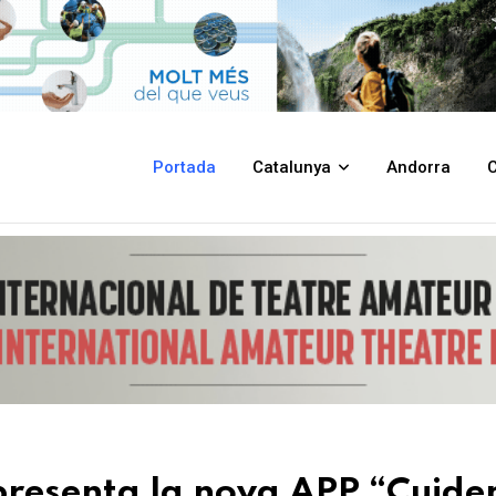
PP “Cuidem Figueres” per comunicar incidències a l’espai públic
Portada
Catalunya
Andorra
C
presenta la nova APP “Cuid