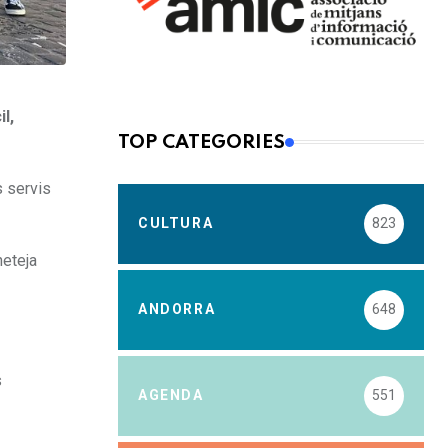
l,
TOP CATEGORIES
s servis
CULTURA
823
neteja
ANDORRA
648
s
AGENDA
551