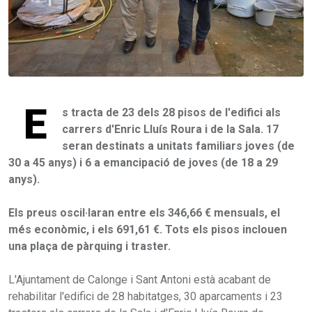
E
s tracta de 23 dels 28 pisos de l'edifici als
carrers d'Enric Lluís Roura i de la Sala. 17
seran destinats a unitats familiars joves (de
30 a 45 anys) i 6 a emancipació de joves (de 18 a 29
anys).
Els preus oscil·laran entre els 346,66 € mensuals, el
més econòmic, i els 691,61 €. Tots els pisos inclouen
una plaça de pàrquing i traster.
L'Ajuntament de Calonge i Sant Antoni està acabant de
rehabilitar l'edifici de 28 habitatges, 30 aparcaments i 23