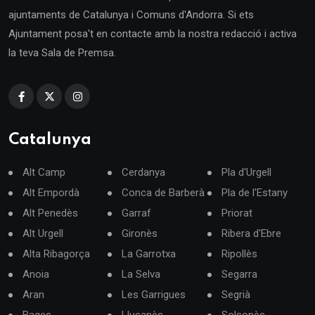
ajuntaments de Catalunya i Comuns d'Andorra. Si ets
Ajuntament posa't en contacte amb la nostra redacció i activa
la teva Sala de Premsa.
Catalunya
Alt Camp
Cerdanya
Pla d'Urgell
Alt Empordà
Conca de Barberà
Pla de l'Estany
Alt Penedès
Garraf
Priorat
Alt Urgell
Gironès
Ribera d'Ebre
Alta Ribagorça
La Garrotxa
Ripollès
Anoia
La Selva
Segarra
Aran
Les Garrigues
Segrià