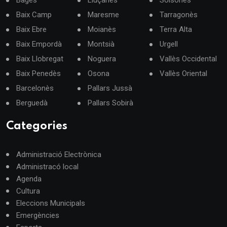
Bages
Lluçanès
Solsonès
Baix Camp
Maresme
Tarragonès
Baix Ebre
Moianès
Terra Alta
Baix Empordà
Montsià
Urgell
Baix Llobregat
Noguera
Vallès Occidental
Baix Penedès
Osona
Vallès Oriental
Barcelonès
Pallars Jussà
Berguedà
Pallars Sobirà
Categories
Administració Electrònica
Administracó local
Agenda
Cultura
Eleccions Municipals
Emergències