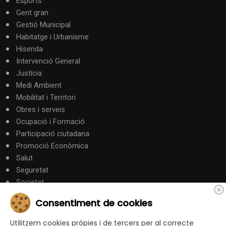
Esports
Gent gran
Gestió Municipal
Habitatge i Urbanisme
Hisenda
Intervenció General
Justícia
Medi Ambient
Mobilitat i Territori
Obres i serveis
Ocupació i Formació
Participació ciutadana
Promoció Econòmica
Salut
Seguretat
Societat
Turisme
Consentiment de cookies
Altres Canals
Utilitzem cookies pròpies i de tercers per al correcte