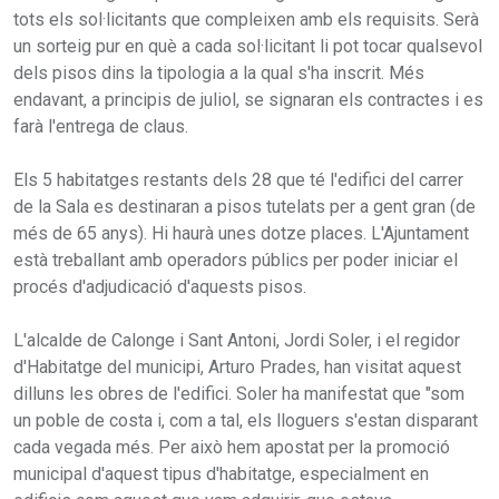
tots els sol·licitants que compleixen amb els requisits. Serà
un sorteig pur en què a cada sol·licitant li pot tocar qualsevol
dels pisos dins la tipologia a la qual s'ha inscrit. Més
endavant, a principis de juliol, se signaran els contractes i es
farà l'entrega de claus.
Els 5 habitatges restants dels 28 que té l'edifici del carrer
de la Sala es destinaran a pisos tutelats per a gent gran (de
més de 65 anys). Hi haurà unes dotze places. L'Ajuntament
està treballant amb operadors públics per poder iniciar el
procés d'adjudicació d'aquests pisos.
L'alcalde de Calonge i Sant Antoni, Jordi Soler, i el regidor
d'Habitatge del municipi, Arturo Prades, han visitat aquest
dilluns les obres de l'edifici. Soler ha manifestat que "som
un poble de costa i, com a tal, els lloguers s'estan disparant
cada vegada més. Per això hem apostat per la promoció
municipal d'aquest tipus d'habitatge, especialment en