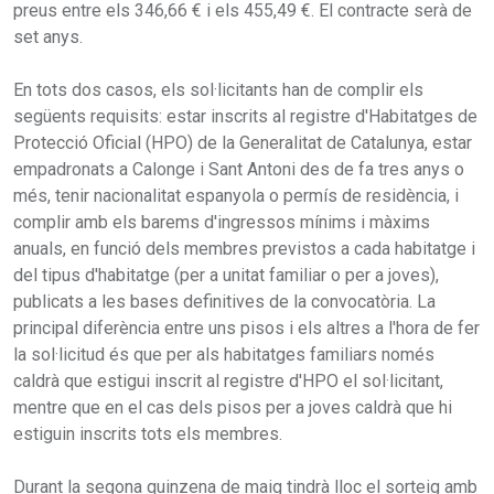
preus entre els 346,66 € i els 455,49 €. El contracte serà de
set anys.
En tots dos casos, els sol·licitants han de complir els
següents requisits: estar inscrits al registre d'Habitatges de
Protecció Oficial (HPO) de la Generalitat de Catalunya, estar
empadronats a Calonge i Sant Antoni des de fa tres anys o
més, tenir nacionalitat espanyola o permís de residència, i
complir amb els barems d'ingressos mínims i màxims
anuals, en funció dels membres previstos a cada habitatge i
del tipus d'habitatge (per a unitat familiar o per a joves),
publicats a les bases definitives de la convocatòria. La
principal diferència entre uns pisos i els altres a l'hora de fer
la sol·licitud és que per als habitatges familiars només
caldrà que estigui inscrit al registre d'HPO el sol·licitant,
mentre que en el cas dels pisos per a joves caldrà que hi
estiguin inscrits tots els membres.
Durant la segona quinzena de maig tindrà lloc el sorteig amb