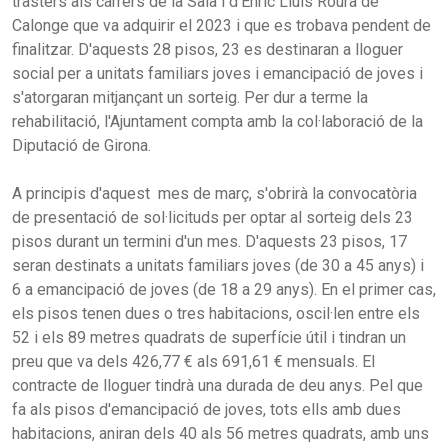
trasters als carrers de la Sala i d'Enric Lluís Roura de
Calonge que va adquirir el 2023 i que es trobava pendent de
finalitzar. D'aquests 28 pisos, 23 es destinaran a lloguer
social per a unitats familiars joves i emancipació de joves i
s'atorgaran mitjançant un sorteig. Per dur a terme la
rehabilitació, l'Ajuntament compta amb la col·laboració de la
Diputació de Girona.
A principis d'aquest mes de març, s'obrirà la convocatòria
de presentació de sol·licituds per optar al sorteig dels 23
pisos durant un termini d'un mes. D'aquests 23 pisos, 17
seran destinats a unitats familiars joves (de 30 a 45 anys) i
6 a emancipació de joves (de 18 a 29 anys). En el primer cas,
els pisos tenen dues o tres habitacions, oscil·len entre els
52 i els 89 metres quadrats de superfície útil i tindran un
preu que va dels 426,77 € als 691,61 € mensuals. El
contracte de lloguer tindrà una durada de deu anys. Pel que
fa als pisos d'emancipació de joves, tots ells amb dues
habitacions, aniran dels 40 als 56 metres quadrats, amb uns