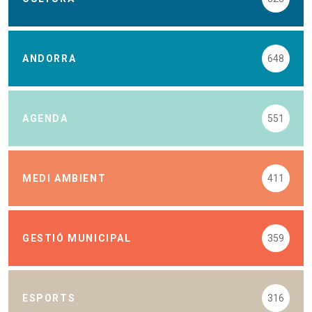
ANDORRA
648
AGENDA
551
MEDI AMBIENT
411
GESTIÓ MUNICIPAL
359
ESPORTS
316