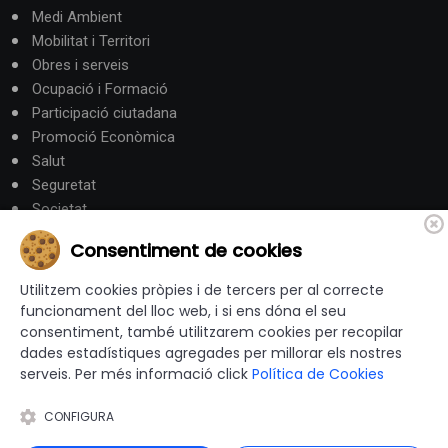
Medi Ambient
Mobilitat i Territori
Obres i serveis
Ocupació i Formació
Participació ciutadana
Promoció Econòmica
Salut
Seguretat
Societat
Turisme
Consentiment de cookies
Altres Canals
Utilitzem cookies pròpies i de tercers per al correcte
funcionament del lloc web, i si ens dóna el seu
consentiment, també utilitzarem cookies per recopilar
canalandorra.ad
dades estadístiques agregades per millorar els nostres
serveis. Per més informació click
Política de Cookies
CONFIGURA
© 2012-2026 Ajuntaments de Catalunya - Tots els drets