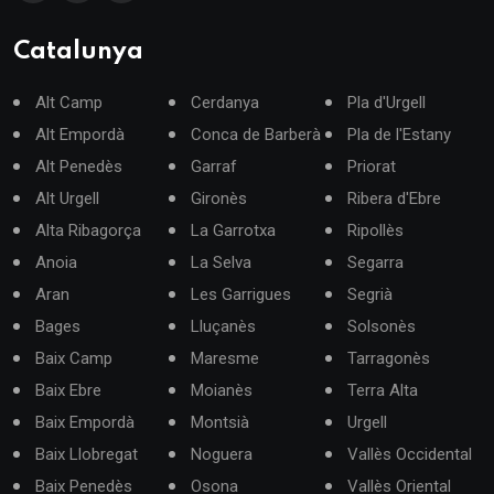
Catalunya
Alt Camp
Cerdanya
Pla d'Urgell
Alt Empordà
Conca de Barberà
Pla de l'Estany
Alt Penedès
Garraf
Priorat
Alt Urgell
Gironès
Ribera d'Ebre
Alta Ribagorça
La Garrotxa
Ripollès
Anoia
La Selva
Segarra
Aran
Les Garrigues
Segrià
Bages
Lluçanès
Solsonès
Baix Camp
Maresme
Tarragonès
Baix Ebre
Moianès
Terra Alta
Baix Empordà
Montsià
Urgell
Baix Llobregat
Noguera
Vallès Occidental
Baix Penedès
Osona
Vallès Oriental