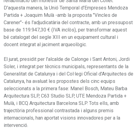
rehabilitació del monestir de Santa Maria del Collet.
D'aquesta manera, la Unió Temporal d'Empreses Mendoza
Partida + Joaquim Mulà -amb la proposta "Vincles de
Carener"- és l'adjudicatària del contracte, amb un pressupost
base de 119.947,30 € (IVA inclòs), per transformar aquest
bé catalogat del segle XIII en un equipament cultural i
docent integrat al jaciment arqueològic.
El jurat, presidit per l'alcalde de Calonge i Sant Antoni, Jordi
Soler, i integrat per tècnics municipals, representants de la
Generalitat de Catalunya i del Col·legi Oficial d'Arquitectes de
Catalunya, ha avaluat les propostes dels cinc equips
seleccionats a la primera fase: Manel Bosch, Mateu Barba
Arquitectura SLP, C63 Studio SLP, UTE Mendoza Partida +
Mulà, i BCQ Arquitectura Barcelona SLP. Tots ells, amb
trajectòria professional contrastada i alguns premis
internacionals, han aportat visions innovadores per a la
intervenció.