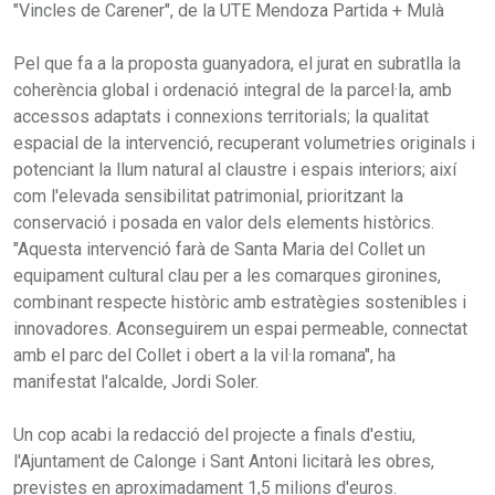
"Vincles de Carener", de la UTE Mendoza Partida + Mulà
Pel que fa a la proposta guanyadora, el jurat en subratlla la
coherència global i ordenació integral de la parcel·la, amb
accessos adaptats i connexions territorials; la qualitat
espacial de la intervenció, recuperant volumetries originals i
potenciant la llum natural al claustre i espais interiors; així
com l'elevada sensibilitat patrimonial, prioritzant la
conservació i posada en valor dels elements històrics.
"Aquesta intervenció farà de Santa Maria del Collet un
equipament cultural clau per a les comarques gironines,
combinant respecte històric amb estratègies sostenibles i
innovadores. Aconseguirem un espai permeable, connectat
amb el parc del Collet i obert a la vil·la romana", ha
manifestat l'alcalde, Jordi Soler.
Un cop acabi la redacció del projecte a finals d'estiu,
l'Ajuntament de Calonge i Sant Antoni licitarà les obres,
previstes en aproximadament 1,5 milions d'euros.