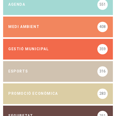
AGENDA
551
MEDI AMBIENT
408
GESTIÓ MUNICIPAL
359
ESPORTS
316
PROMOCIÓ ECONÒMICA
283
SEGURETAT
251