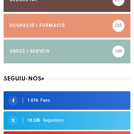
OCUPACIÓ I FORMACIÓ
235
OBRES I SERVEIS
100
SEGUIU-NOS
1.016
Fans
10.245
Seguidors