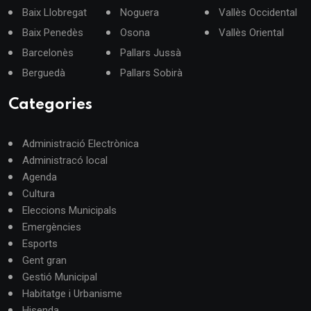
Baix Llobregat
Noguera
Vallès Occidental
Baix Penedès
Osona
Vallès Oriental
Barcelonès
Pallars Jussà
Berguedà
Pallars Sobirà
Categories
Administració Electrònica
Administracó local
Agenda
Cultura
Eleccions Municipals
Emergències
Esports
Gent gran
Gestió Municipal
Habitatge i Urbanisme
Hisenda