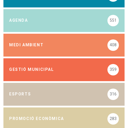
AGENDA
551
MEDI AMBIENT
408
GESTIÓ MUNICIPAL
359
ESPORTS
316
PROMOCIÓ ECONÒMICA
283