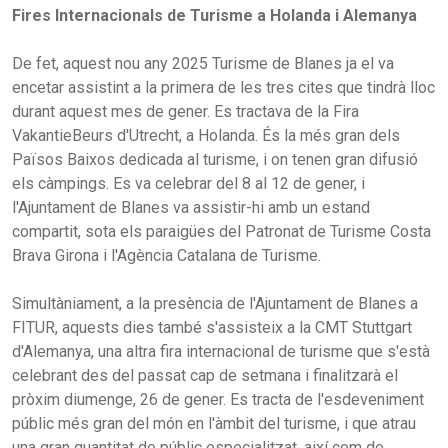
Fires Internacionals de Turisme a Holanda i Alemanya
De fet, aquest nou any 2025 Turisme de Blanes ja el va
encetar assistint a la primera de les tres cites que tindrà lloc
durant aquest mes de gener. Es tractava de la Fira
VakantieBeurs d'Utrecht, a Holanda. És la més gran dels
Països Baixos dedicada al turisme, i on tenen gran difusió
els càmpings. Es va celebrar del 8 al 12 de gener, i
l'Ajuntament de Blanes va assistir-hi amb un estand
compartit, sota els paraigües del Patronat de Turisme Costa
Brava Girona i l'Agència Catalana de Turisme.
Simultàniament, a la presència de l'Ajuntament de Blanes a
FITUR, aquests dies també s'assisteix a la CMT Stuttgart
d'Alemanya, una altra fira internacional de turisme que s'està
celebrant des del passat cap de setmana i finalitzarà el
pròxim diumenge, 26 de gener. Es tracta de l'esdeveniment
públic més gran del món en l'àmbit del turisme, i que atrau
una gran quantitat de públic especialitzat, així com de