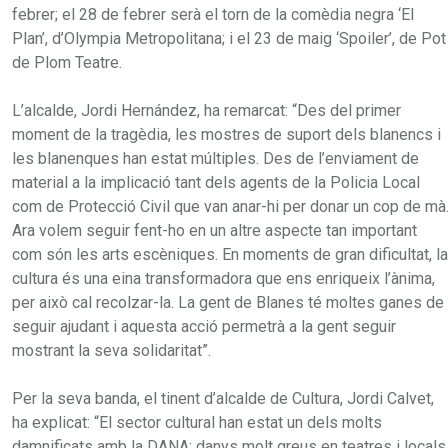
febrer; el 28 de febrer serà el torn de la comèdia negra ‘El
Plan’, d’Olympia Metropolitana; i el 23 de maig ‘Spoiler’, de Pot
de Plom Teatre.
L’alcalde, Jordi Hernández, ha remarcat: “Des del primer
moment de la tragèdia, les mostres de suport dels blanencs i
les blanenques han estat múltiples. Des de l’enviament de
material a la implicació tant dels agents de la Policia Local
com de Protecció Civil que van anar-hi per donar un cop de mà
Ara volem seguir fent-ho en un altre aspecte tan important
com són les arts escèniques. En moments de gran dificultat, la
cultura és una eina transformadora que ens enriqueix l’ànima,
per això cal recolzar-la. La gent de Blanes té moltes ganes de
seguir ajudant i aquesta acció permetrà a la gent seguir
mostrant la seva solidaritat”.
Per la seva banda, el tinent d’alcalde de Cultura, Jordi Calvet,
ha explicat: “El sector cultural han estat un dels molts
damnificats amb la DANA: danys molt greus en teatres i locals