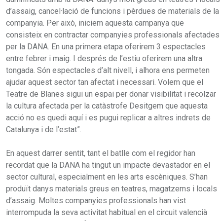
d’assaig, cancel·lació de funcions i pèrdues de materials de la
companyia. Per això, iniciem aquesta campanya que
consisteix en contractar companyies professionals afectades
per la DANA. En una primera etapa oferirem 3 espectacles
entre febrer i maig. I després de l’estiu oferirem una altra
tongada. Són espectacles d’alt nivell, i alhora ens permeten
ajudar aquest sector tan afectat i necessari. Volem que el
Teatre de Blanes sigui un espai per donar visibilitat i recolzar
la cultura afectada per la catàstrofe Desitgem que aquesta
acció no es quedi aquí i es pugui replicar a altres indrets de
Catalunya i de l’estat”.
En aquest darrer sentit, tant el batlle com el regidor han
recordat que la DANA ha tingut un impacte devastador en el
sector cultural, especialment en les arts escèniques. S’han
produït danys materials greus en teatres, magatzems i locals
d’assaig. Moltes companyies professionals han vist
interrompuda la seva activitat habitual en el circuit valencià