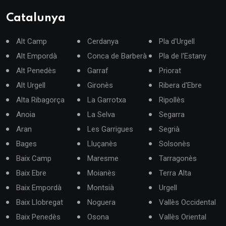
Catalunya
Alt Camp
Cerdanya
Pla d'Urgell
Alt Empordà
Conca de Barberà
Pla de l'Estany
Alt Penedès
Garraf
Priorat
Alt Urgell
Gironès
Ribera d'Ebre
Alta Ribagorça
La Garrotxa
Ripollès
Anoia
La Selva
Segarra
Aran
Les Garrigues
Segrià
Bages
Lluçanès
Solsonès
Baix Camp
Maresme
Tarragonès
Baix Ebre
Moianès
Terra Alta
Baix Empordà
Montsià
Urgell
Baix Llobregat
Noguera
Vallès Occidental
Baix Penedès
Osona
Vallès Oriental