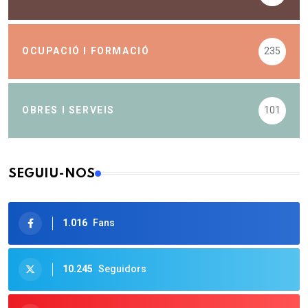
OCUPACIÓ I FORMACIÓ
235
OBRES I SERVEIS
101
SEGUIU-NOS
1.016
Fans
10.245
Seguidors