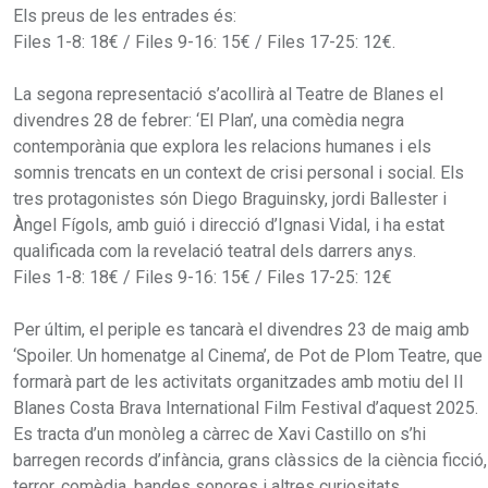
Els preus de les entrades és:
Files 1-8: 18€ / Files 9-16: 15€ / Files 17-25: 12€.
La segona representació s’acollirà al Teatre de Blanes el
divendres 28 de febrer: ‘El Plan’, una comèdia negra
contemporània que explora les relacions humanes i els
somnis trencats en un context de crisi personal i social. Els
tres protagonistes són Diego Braguinsky, jordi Ballester i
Àngel Fígols, amb guió i direcció d’Ignasi Vidal, i ha estat
qualificada com la revelació teatral dels darrers anys.
Files 1-8: 18€ / Files 9-16: 15€ / Files 17-25: 12€
Per últim, el periple es tancarà el divendres 23 de maig amb
‘Spoiler. Un homenatge al Cinema’, de Pot de Plom Teatre, que
formarà part de les activitats organitzades amb motiu del II
Blanes Costa Brava International Film Festival d’aquest 2025.
Es tracta d’un monòleg a càrrec de Xavi Castillo on s’hi
barregen records d’infància, grans clàssics de la ciència ficció,
terror, comèdia, bandes sonores i altres curiositats.