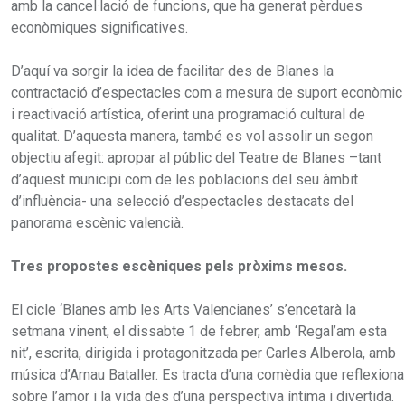
amb la cancel·lació de funcions, que ha generat pèrdues
econòmiques significatives.
D’aquí va sorgir la idea de facilitar des de Blanes la
contractació d’espectacles com a mesura de suport econòmic
i reactivació artística, oferint una programació cultural de
qualitat. D’aquesta manera, també es vol assolir un segon
objectiu afegit: apropar al públic del Teatre de Blanes –tant
d’aquest municipi com de les poblacions del seu àmbit
d’influència- una selecció d’espectacles destacats del
panorama escènic valencià.
Tres propostes escèniques pels pròxims mesos.
El cicle ‘Blanes amb les Arts Valencianes’ s’encetarà la
setmana vinent, el dissabte 1 de febrer, amb ‘Regal’am esta
nit’, escrita, dirigida i protagonitzada per Carles Alberola, amb
música d’Arnau Bataller. Es tracta d’una comèdia que reflexiona
sobre l’amor i la vida des d’una perspectiva íntima i divertida.