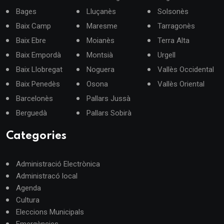
Bages
Lluçanès
Solsonès
Baix Camp
Maresme
Tarragonès
Baix Ebre
Moianès
Terra Alta
Baix Empordà
Montsià
Urgell
Baix Llobregat
Noguera
Vallès Occidental
Baix Penedès
Osona
Vallès Oriental
Barcelonès
Pallars Jussà
Berguedà
Pallars Sobirà
Categories
Administració Electrònica
Administracó local
Agenda
Cultura
Eleccions Municipals
Emergències