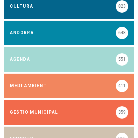
CULTURA
823
ANDORRA
648
AGENDA
551
MEDI AMBIENT
411
GESTIÓ MUNICIPAL
359