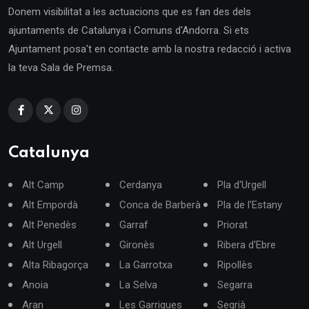
Donem visibilitat a les actuacions que es fan des dels
ajuntaments de Catalunya i Comuns d'Andorra. Si ets
Ajuntament posa't en contacte amb la nostra redacció i activa
la teva Sala de Premsa.
Catalunya
Alt Camp
Cerdanya
Pla d'Urgell
Alt Empordà
Conca de Barberà
Pla de l'Estany
Alt Penedès
Garraf
Priorat
Alt Urgell
Gironès
Ribera d'Ebre
Alta Ribagorça
La Garrotxa
Ripollès
Anoia
La Selva
Segarra
Aran
Les Garrigues
Segrià