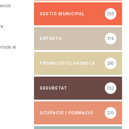
tecció
GESTIÓ MUNICIPAL
359
va
ESPORTS
316
ríode al
PROMOCIÓ ECONÒMICA
285
SEGURETAT
252
OCUPACIÓ I FORMACIÓ
235