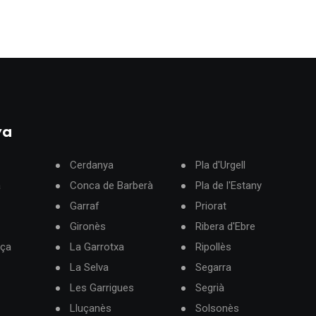
ya
Cerdanya
Pla d'Urgell
à
Conca de Barberà
Pla de l'Estany
Garraf
Priorat
Gironès
Ribera d'Ebre
rça
La Garrotxa
Ripollès
La Selva
Segarra
Les Garrigues
Segrià
Lluçanès
Solsonès