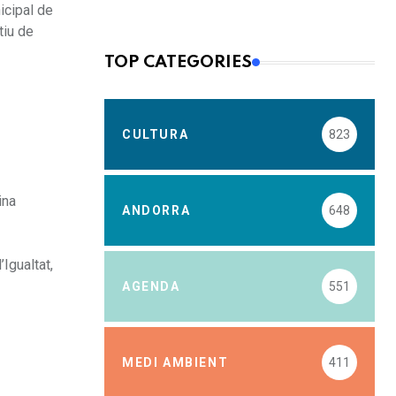
icipal de
tiu de
TOP CATEGORIES
CULTURA
823
ina
ANDORRA
648
Igualtat,
AGENDA
551
MEDI AMBIENT
411