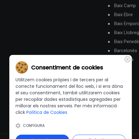
Baix Camp
Baix Ebre
Baix Empor
Baix Llobreg
Baix Pened
Barcelonès
Berguedà
Consentiment de cookies
Utilitzem cookies pròpies i de tercers per al
correcte funcionament del lloc web, i si ens dóna
el seu consentiment, també utilitzarem cookies
per recopilar dades estadístiques agregades per
millorar els nostres serveis. Per més informació
click
Política de Cookies
CONFIGURA