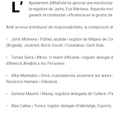
L’
Ajuntament d’Altafulla ha aprovat una reestructu
la regidora de Junts, Eva Martínez. Aquesta modif
garantir la continuïtat i eficiència en la gestió 
Amb la nova distribució de responsabilitats, la composició d
• Jordi Molinera i Poblet, alcalde i regidor de Mitjans de C
(Brigada), Joventut, Acció Social i Ciutadania i Gent Gran.
• Tomàs Serra i Albiol, 1r tinent d’Alcalde i regidor delega
d’Atenció Amable a les Persones.
• Alba Muntadas i Olivé, coalcaldessa, assumeix les àrees de
Recursos Humans i Educació.
• Gemma Maymó i Masip, regidora delegada de Cultura i Pat
• Àlex Cañas i Torres, regidor delegat d’Habitatge, Esports, F