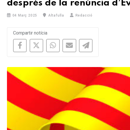
després de la renúncia d’E
04 Març 2025
Altafulla
Redacció
Compartir notícia