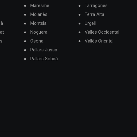
Maresme
Tarragonès
Moianès
Terra Alta
dà
Montsià
Urgell
at
Noguera
Vallès Occidental
ès
Osona
Vallès Oriental
Pallars Jussà
Pallars Sobirà