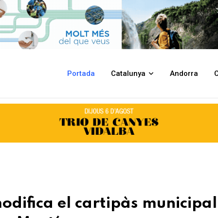
s municipal després de la renúncia d’Eva Martínez
Portada
Catalunya
Andorra
C
odifica el cartipàs municipal