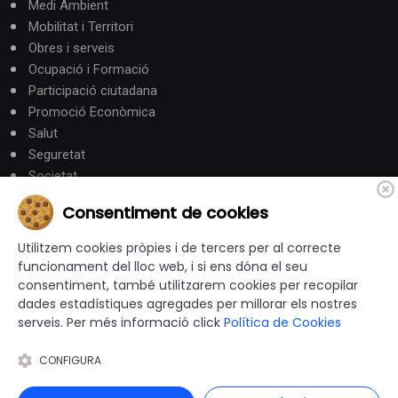
Medi Ambient
Mobilitat i Territori
Obres i serveis
Ocupació i Formació
Participació ciutadana
Promoció Econòmica
Salut
Seguretat
Societat
Turisme
Consentiment de cookies
Altres Canals
Utilitzem cookies pròpies i de tercers per al correcte
funcionament del lloc web, i si ens dóna el seu
consentiment, també utilitzarem cookies per recopilar
canalandorra.ad
dades estadístiques agregades per millorar els nostres
serveis. Per més informació click
Política de Cookies
CONFIGURA
© 2012-2026 Ajuntaments de Catalunya - Tots els drets
reservats |
Avís Legal
|
Política de privacitat
|