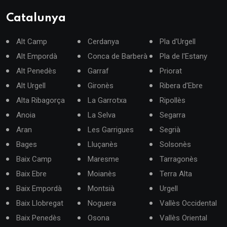
Catalunya
Alt Camp
Cerdanya
Pla d'Urgell
Alt Empordà
Conca de Barberà
Pla de l'Estany
Alt Penedès
Garraf
Priorat
Alt Urgell
Gironès
Ribera d'Ebre
Alta Ribagorça
La Garrotxa
Ripollès
Anoia
La Selva
Segarra
Aran
Les Garrigues
Segrià
Bages
Lluçanès
Solsonès
Baix Camp
Maresme
Tarragonès
Baix Ebre
Moianès
Terra Alta
Baix Empordà
Montsià
Urgell
Baix Llobregat
Noguera
Vallès Occidental
Baix Penedès
Osona
Vallès Oriental